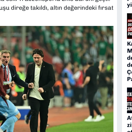
y
 direğe takıldı, altın değerindeki fırsat
K
M
d
d
Ç
P
A
z
o