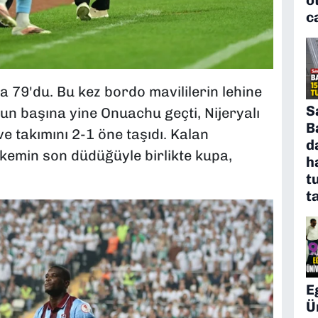
c
a 79'du. Bu kez bordo mavililerin lehine
S
opun başına yine Onuachu geçti, Nijeryalı
B
e takımını 2-1 öne taşıdı. Kalan
d
kemin son düdüğüyle birlikte kupa,
h
t
t
E
Ü