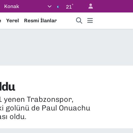
°
Konak
21
e
Yerel
Resmi İlanlar
ldu
-1 yenen Trabzonspor,
iki golünü de Paul Onuachu
sı oldu.