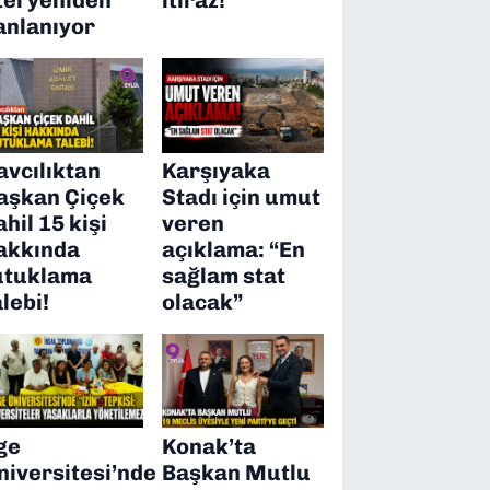
anlanıyor
avcılıktan
Karşıyaka
aşkan Çiçek
Stadı için umut
ahil 15 kişi
veren
akkında
açıklama: “En
utuklama
sağlam stat
alebi!
olacak”
ge
Konak’ta
niversitesi’nde
Başkan Mutlu