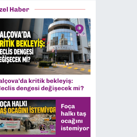
zel Haber
alçova’da kritik bekleyiş:
eclis dengesi değişecek mi?
Foça
halkı taş
ocağını
istemiyor