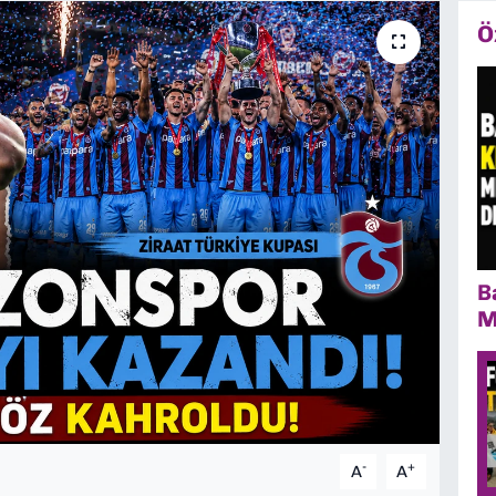
Ö
B
M
-
+
A
A