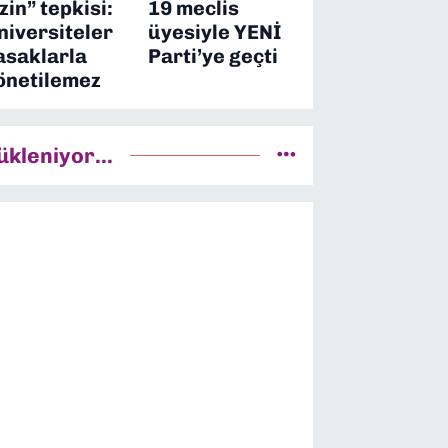
izin” tepkisi:
19 meclis
niversiteler
üyesiyle YENİ
asaklarla
Parti’ye geçti
önetilemez
ükleniyor...