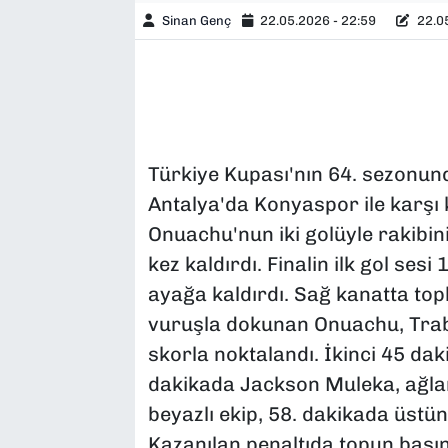
Sinan Genç
22.05.2026 - 22:59
22.05
Türkiye Kupası'nın 64. sezonun
Antalya'da Konyaspor ile karşı
Onuachu'nun iki golüyle rakibini
kez kaldırdı. Finalin ilk gol sesi
ayağa kaldırdı. Sağ kanatta top
vuruşla dokunan Onuachu, Trabz
skorla noktalandı. İkinci 45 d
dakikada Jackson Muleka, ağları
beyazlı ekip, 58. dakikada üstün
Kazanılan penaltıda topun başın