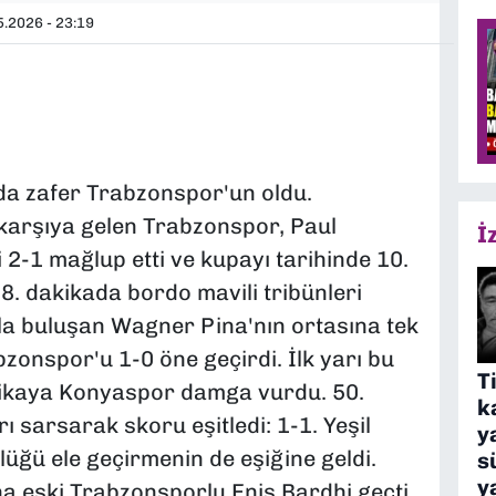
.2026 - 23:19
da zafer Trabzonspor'un oldu.
 karşıya gelen Trabzonspor, Paul
İ
 2-1 mağlup etti ve kupayı tarihinde 10.
 18. dakikada bordo mavili tribünleri
la buluşan Wagner Pina'nın ortasına tek
onspor'u 1-0 öne geçirdi. İlk yarı bu
T
akikaya Konyaspor damga vurdu. 50.
k
 sarsarak skoru eşitledi: 1-1. Yeşil
y
lüğü ele geçirmenin de eşiğine geldi.
s
y
a eski Trabzonsporlu Enis Bardhi geçti.