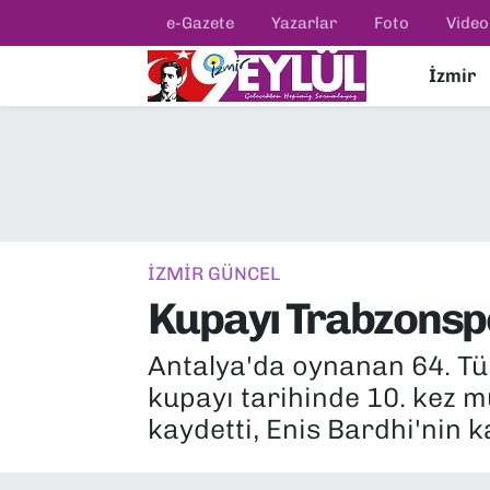
e-Gazete
Yazarlar
Foto
Video
İzmir
Resmi İlanlar
Konak Nöbetçi Eczaneler
BİLİM
Konak Hava Durumu
DÜNYA
Konak Trafik Yoğunluk Haritası
EĞİTİM
Süper Lig Puan Durumu ve Fikstür
İZMİR GÜNCEL
Kupayı Trabzonsp
EKONOMİ
Tüm Manşetler
Antalya'da oynanan 64. Tü
KÜLTÜR SANAT
Son Dakika Haberleri
kupayı tarihinde 10. kez m
MAGAZİN
Haber Arşivi
kaydetti, Enis Bardhi'nin 
POLİTİKA