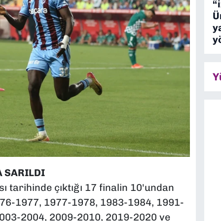
“
Ü
y
y
Y
 SARILDI
ı tarihinde çıktığı 17 finalin 10'undan
1976-1977, 1977-1978, 1983-1984, 1991-
2003-2004, 2009-2010, 2019-2020 ve