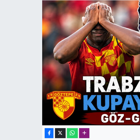
SAĞLIK
SPOR
TEKNOLOJİ
YAŞAM
YEREL YÖNETİMLER