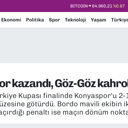
DOLAR
47,7436
%0.18
EURO
55,2510
%0.32
Ekonomi
Politika
Spor
Teknoloji
Yaşam
Türkiy
STERLİN
64,4811
%0.38
GRAM ALTIN
6660.55
%0.03
BİST100
13.779
%-14
BITCOIN
64.960,21
%0.87
or kazandı, Göz-Göz kahro
rkiye Kupası finalinde Konyaspor'u 2
üzesine götürdü. Bordo mavili ekibin 
kaçırdığı penaltı ise maçın dönüm nokta