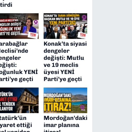
itirdi
arabağlar
Konak’ta siyasi
eclisi’nde
dengeler
engeler
değişti: Mutlu
eğişti:
ve 19 meclis
oğunluk YENİ
üyesi YENİ
arti’ye geçti
Parti’ye geçti
tatürk’ün
Mordoğan’daki
iyaret ettiği
imar planına
tel yeniden
itiraz!