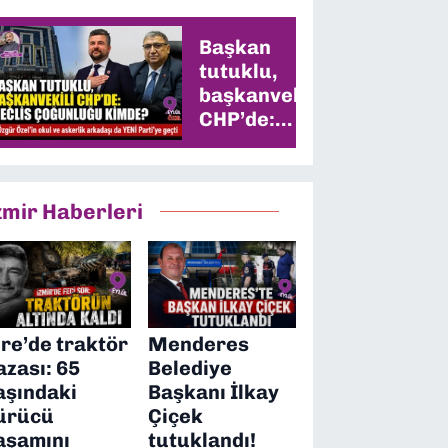
Başkan
tutuklu,
başkanvekili
CHP’de:
Meclis
çoğunluğu
kimde?
zmir Haberleri
ire’de traktör
Menderes
azası: 65
Belediye
aşındaki
Başkanı İlkay
ürücü
Çiçek
aşamını
tutuklandı!