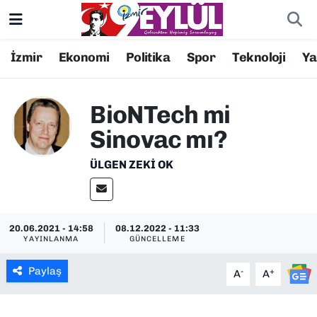
Resmi İlanlar
Konak Nöbetçi Eczaneler
İzmir
Ekonomi
Politika
Spor
Teknoloji
Y
BİLİM
Konak Hava Durumu
BioNTech mi
DÜNYA
Konak Trafik Yoğunluk Haritası
Sinovac mı?
EĞİTİM
Süper Lig Puan Durumu ve Fikstür
ÜLGEN ZEKI OK
EKONOMİ
Tüm Manşetler
20.06.2021 - 14:58
08.12.2022 - 11:33
KÜLTÜR SANAT
Son Dakika Haberleri
YAYINLANMA
GÜNCELLEME
MAGAZİN
Haber Arşivi
Paylaş
-
+
A
A
POLİTİKA