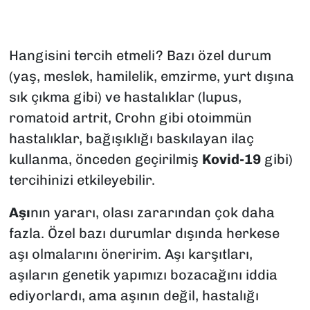
SAĞLIK
Hangisini tercih etmeli? Bazı özel durum
SPOR
(yaş, meslek, hamilelik, emzirme, yurt dışına
TEKNOLOJİ
sık çıkma gibi) ve hastalıklar (lupus,
romatoid artrit, Crohn gibi otoimmün
YAŞAM
hastalıklar, bağışıklığı baskılayan ilaç
kullanma, önceden geçirilmiş
Kovid-19
gibi)
YEREL YÖNETİMLER
tercihinizi etkileyebilir.
Aşı
nın yararı, olası zararından çok daha
fazla. Özel bazı durumlar dışında herkese
aşı olmalarını öneririm. Aşı karşıtları,
aşıların genetik yapımızı bozacağını iddia
ediyorlardı, ama aşının değil, hastalığı