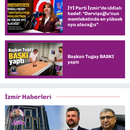
İYİ Parti İzmir’de iddialı
hedef: “Dervişoğlu’nun
memleketinde en yüksek
oyu alacağız”
Başkan Tugay BASKI
yaptı
İzmir Haberleri