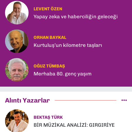
LEVENT ÖZEN
Yapay zeka ve haberciliğin geleceği
ORHAN BAYKAL
Kurtuluş’un kilometre taşları
OĞUZ TÜMBAŞ
Merhaba 80. genç yaşım
Alıntı Yazarlar
BEKTAŞ TÜRK
BİR MÜZİKAL ANALİZİ: GIRGIRİYE