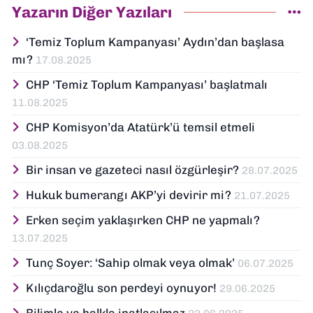
Yazarın Diğer Yazıları
‘Temiz Toplum Kampanyası’ Aydın’dan başlasa
mı?
17.08.2025
CHP ‘Temiz Toplum Kampanyası’ başlatmalı
11.08.2025
CHP Komisyon’da Atatürk’ü temsil etmeli
03.08.2025
Bir insan ve gazeteci nasıl özgürleşir?
28.07.2025
Hukuk bumerangı AKP’yi devirir mi?
21.07.2025
Erken seçim yaklaşırken CHP ne yapmalı?
13.07.2025
Tunç Soyer: ‘Sahip olmak veya olmak’
06.07.2025
Kılıçdaroğlu son perdeyi oynuyor!
29.06.2025
Bilimle ve halkla inatlaşılmaz