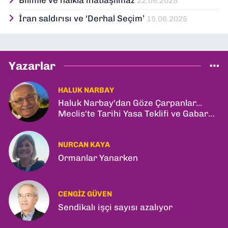
22.06.2025
İran saldırısı ve ‘Derhal Seçim’
15.06.2025
Yazarlar
HALUK NARBAY
Haluk Narbay'dan Göze Çarpanlar...
Meclis'te Tarihi Yasa Teklifi ve Gabar
Rekoru!
NURCAN KAYA
Ormanlar Yanarken
CENGIZ GÜVEN
Sendikalı işçi sayısı azalıyor