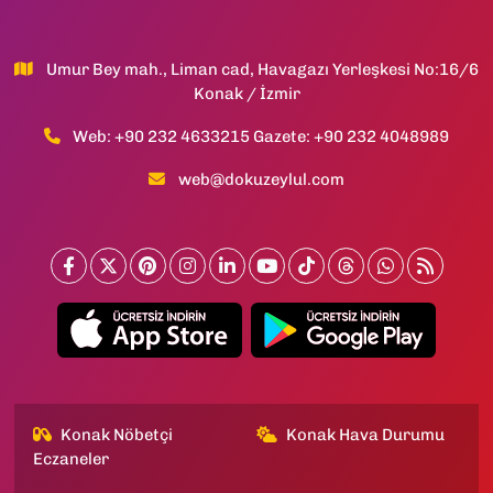
Umur Bey mah., Liman cad, Havagazı Yerleşkesi No:16/6
Konak / İzmir
Web: +90 232 4633215 Gazete: +90 232 4048989
web@dokuzeylul.com
Konak Nöbetçi
Konak Hava Durumu
Eczaneler