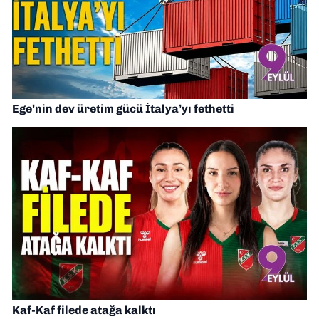
Ege’nin dev üretim gücü İtalya’yı fethetti
Kaf-Kaf filede atağa kalktı