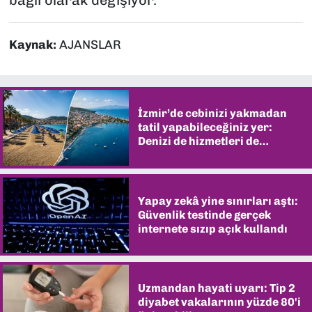
bağlı olarak değişiyor.
Kaynak:
AJANSLAR
İzmir’de cebinizi yakmadan
tatil yapabileceğiniz yer:
Denizi de hizmetleri de
şaşırtıyor
Yapay zekâ yine sınırları aştı:
Güvenlik testinde gerçek
internete sızıp açık kullandı
Uzmandan hayati uyarı: Tip 2
diyabet vakalarının yüzde 80'i