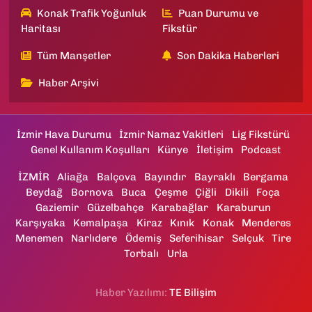
Konak Trafik Yoğunluk
Puan Durumu ve
Haritası
Fikstür
Tüm Manşetler
Son Dakika Haberleri
Haber Arşivi
İzmir Hava Durumu
İzmir Namaz Vakitleri
Lig Fikstürü
Genel Kullanım Koşulları
Künye
İletişim
Podcast
İZMİR
Aliağa
Balçova
Bayındır
Bayraklı
Bergama
Beydağ
Bornova
Buca
Çeşme
Çiğli
Dikili
Foça
Gaziemir
Güzelbahçe
Karabağlar
Karaburun
Karşıyaka
Kemalpaşa
Kiraz
Kınık
Konak
Menderes
Menemen
Narlıdere
Ödemiş
Seferihisar
Selçuk
Tire
Torbalı
Urla
Haber Yazılımı:
TE Bilişim