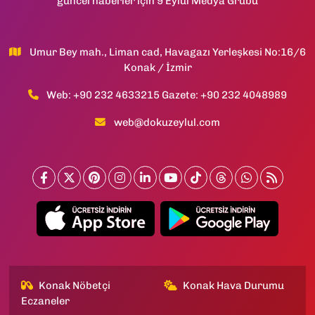
güncel haberler için 9 Eylül Medya Grubu
Umur Bey mah., Liman cad, Havagazı Yerleşkesi No:16/6
Konak / İzmir
Web: +90 232 4633215 Gazete: +90 232 4048989
web@dokuzeylul.com
Konak Nöbetçi
Konak Hava Durumu
Eczaneler