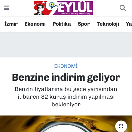
Resmi İlanlar
Konak Nöbetçi Eczaneler
İzmir
Ekonomi
Politika
Spor
Teknoloji
Y
BİLİM
Konak Hava Durumu
DÜNYA
Konak Trafik Yoğunluk Haritası
EKONOMİ
EĞİTİM
Süper Lig Puan Durumu ve Fikstür
Benzine indirim geliyor
EKONOMİ
Tüm Manşetler
Benzin fiyatlarına bu gece yarısından
itibaren 82 kuruş indirim yapılması
KÜLTÜR SANAT
Son Dakika Haberleri
bekleniyor
MAGAZİN
Haber Arşivi
POLİTİKA