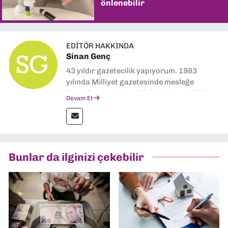
önlenebilir
EDITÖR HAKKINDA
Sinan Genç
43 yıldır gazetecilik yapıyorum. 1983
yılında Milliyet gazetesinde mesleğe
başladım. Ardından Türkiye’nin en köklü
Devam Et
gazetelerinden Yeni Asır’da 36 yıl boyunca
muhabir, editör, müdür yardımcısı ve spor
müdürü olarak görev yaptım. Ayrıca Yeni
Asır TV’de 7 yıl boyunca programlar
hazırlayıp sundum. Şu anda Dokuz Eylül
Bunlar da ilginizi çekebilir
Gazetesi'nde editörlük yapıyorum