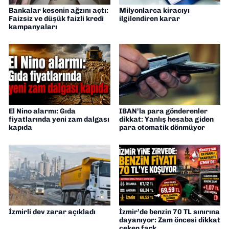
Bankalar kesenin ağzını açtı:
Milyonlarca kiracıyı
Faizsiz ve düşük faizli kredi
ilgilendiren karar
kampanyaları
El Nino alarmı: Gıda
IBAN’la para gönderenler
fiyatlarında yeni zam dalgası
dikkat: Yanlış hesaba giden
kapıda
para otomatik dönmüyor
İzmirli dev zarar açıkladı
İzmir’de benzin 70 TL sınırına
dayanıyor: Zam öncesi dikkat
çeken fark