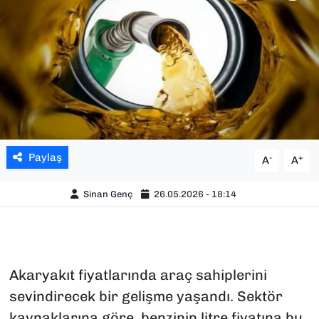
SAĞLIK
SPOR
TEKNOLOJİ
YAŞAM
Paylaş
-
+
A
A
YEREL YÖNETİMLER
Sinan Genç
26.05.2026 - 18:14
Akaryakıt fiyatlarında araç sahiplerini
sevindirecek bir gelişme yaşandı. Sektör
kaynaklarına göre, benzinin litre fiyatına bu