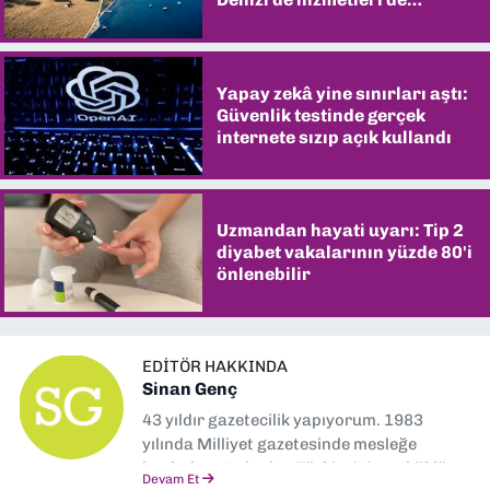
şaşırtıyor
Yapay zekâ yine sınırları aştı:
Güvenlik testinde gerçek
internete sızıp açık kullandı
Uzmandan hayati uyarı: Tip 2
diyabet vakalarının yüzde 80'i
önlenebilir
EDITÖR HAKKINDA
Sinan Genç
43 yıldır gazetecilik yapıyorum. 1983
yılında Milliyet gazetesinde mesleğe
başladım. Ardından Türkiye’nin en köklü
Devam Et