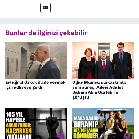
gazetelerinden Yeni Asır’da 36 yıl boyunca
muhabir, editör, müdür yardımcısı ve spor
müdürü olarak görev yaptım. Ayrıca Yeni
Asır TV’de 7 yıl boyunca programlar
hazırlayıp sundum. Şu anda Dokuz Eylül
Bunlar da ilginizi çekebilir
Gazetesi'nde editörlük yapıyorum
Ertuğrul Özkök ifade vermek
Uğur Mumcu suikastında
için adliyeye geldi
yeni süreç: Ailesi Adalet
Bakanı Akın Gürlek ile
görüştü