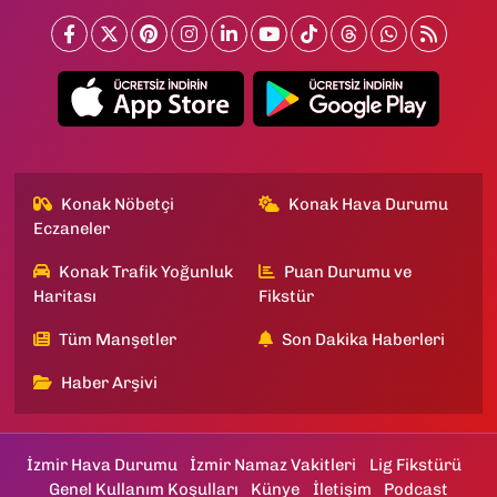
Konak Nöbetçi
Konak Hava Durumu
Eczaneler
Konak Trafik Yoğunluk
Puan Durumu ve
Haritası
Fikstür
Tüm Manşetler
Son Dakika Haberleri
Haber Arşivi
İzmir Hava Durumu
İzmir Namaz Vakitleri
Lig Fikstürü
Genel Kullanım Koşulları
Künye
İletişim
Podcast