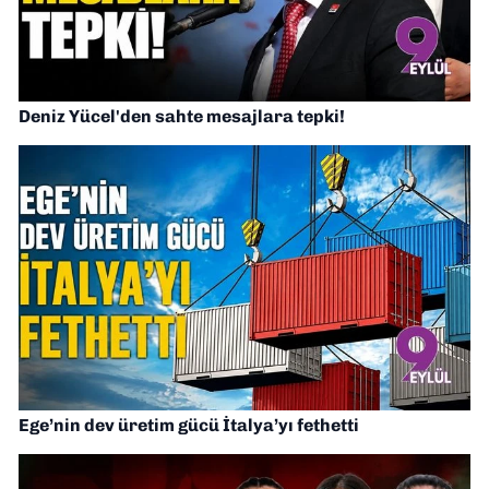
Deniz Yücel'den sahte mesajlara tepki!
Ege’nin dev üretim gücü İtalya’yı fethetti