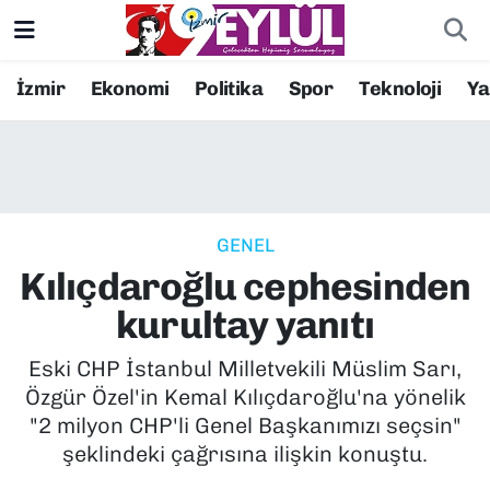
Resmi İlanlar
Konak Nöbetçi Eczaneler
İzmir
Ekonomi
Politika
Spor
Teknoloji
Y
BİLİM
Konak Hava Durumu
DÜNYA
Konak Trafik Yoğunluk Haritası
GENEL
EĞİTİM
Süper Lig Puan Durumu ve Fikstür
Kılıçdaroğlu cephesinden
EKONOMİ
Tüm Manşetler
kurultay yanıtı
KÜLTÜR SANAT
Son Dakika Haberleri
Eski CHP İstanbul Milletvekili Müslim Sarı,
Özgür Özel'in Kemal Kılıçdaroğlu'na yönelik
MAGAZİN
Haber Arşivi
"2 milyon CHP'li Genel Başkanımızı seçsin"
şeklindeki çağrısına ilişkin konuştu.
POLİTİKA