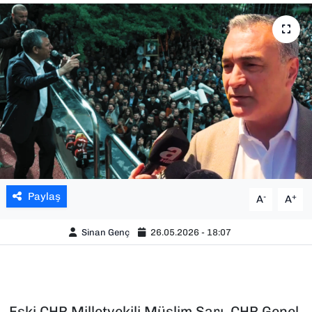
SAĞLIK
SPOR
TEKNOLOJİ
YAŞAM
YEREL YÖNETİMLER
Paylaş
-
+
A
A
Sinan Genç
26.05.2026 - 18:07
Eski CHP Milletvekili Müslim Sarı, CHP Genel