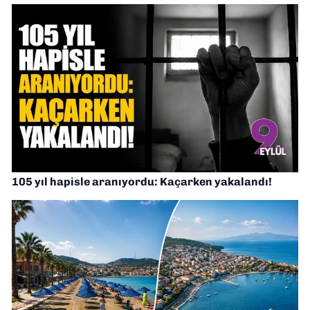
105 yıl hapisle aranıyordu: Kaçarken yakalandı!