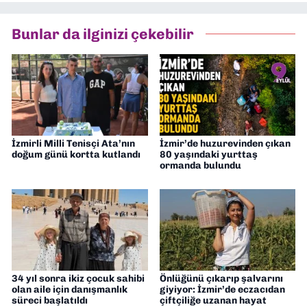
Asır TV’de 7 yıl boyunca programlar
hazırlayıp sundum. Şu anda Dokuz Eylül
Bunlar da ilginizi çekebilir
Gazetesi'nde editörlük yapıyorum
İzmirli Milli Tenisçi Ata’nın
İzmir’de huzurevinden çıkan
doğum günü kortta kutlandı
80 yaşındaki yurttaş
ormanda bulundu
34 yıl sonra ikiz çocuk sahibi
Önlüğünü çıkarıp şalvarını
olan aile için danışmanlık
giyiyor: İzmir’de eczacıdan
süreci başlatıldı
çiftçiliğe uzanan hayat