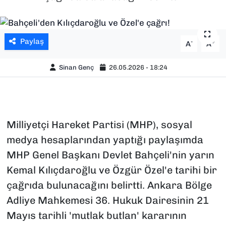
SAĞLIK
Paylaş
-
+
SPOR
A
A
Sinan Genç
26.05.2026 - 18:24
TEKNOLOJİ
YAŞAM
YEREL YÖNETİMLER
Milliyetçi Hareket Partisi (MHP), sosyal
medya hesaplarından yaptığı paylaşımda
MHP Genel Başkanı Devlet Bahçeli'nin yarın
Kemal Kılıçdaroğlu ve Özgür Özel'e tarihi bir
çağrıda bulunacağını belirtti. Ankara Bölge
Adliye Mahkemesi 36. Hukuk Dairesinin 21
Mayıs tarihli 'mutlak butlan' kararının