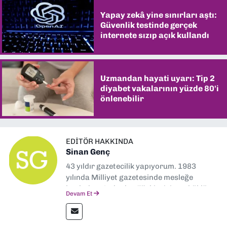
Yapay zekâ yine sınırları aştı:
Güvenlik testinde gerçek
internete sızıp açık kullandı
Uzmandan hayati uyarı: Tip 2
diyabet vakalarının yüzde 80'i
önlenebilir
EDITÖR HAKKINDA
Sinan Genç
43 yıldır gazetecilik yapıyorum. 1983
yılında Milliyet gazetesinde mesleğe
başladım. Ardından Türkiye’nin en köklü
Devam Et
gazetelerinden Yeni Asır’da 36 yıl boyunca
muhabir, editör, müdür yardımcısı ve spor
müdürü olarak görev yaptım. Ayrıca Yeni