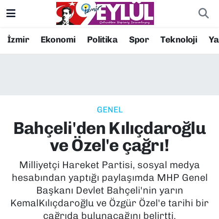
Resmi İlanlar
Konak Nöbetçi Eczaneler
İzmir
Ekonomi
Politika
Spor
Teknoloji
Y
BİLİM
Konak Hava Durumu
DÜNYA
Konak Trafik Yoğunluk Haritası
GENEL
EĞİTİM
Süper Lig Puan Durumu ve Fikstür
Bahçeli'den Kılıçdaroğlu
EKONOMİ
Tüm Manşetler
ve Özel'e çağrı!
KÜLTÜR SANAT
Son Dakika Haberleri
Milliyetçi Hareket Partisi, sosyal medya
hesabından yaptığı paylaşımda MHP Genel
MAGAZİN
Haber Arşivi
Başkanı Devlet Bahçeli'nin yarın
KemalKılıçdaroğlu ve Özgür Özel'e tarihi bir
POLİTİKA
çağrıda bulunacağını belirtti.