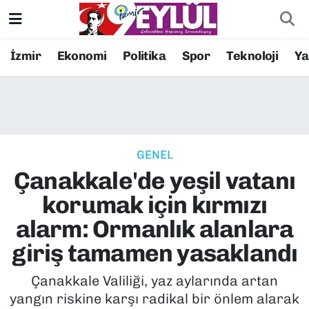
Resmi İlanlar
Konak Nöbetçi Eczaneler
İzmir
Ekonomi
Politika
Spor
Teknoloji
Y
BİLİM
Konak Hava Durumu
DÜNYA
Konak Trafik Yoğunluk Haritası
GENEL
EĞİTİM
Süper Lig Puan Durumu ve Fikstür
Çanakkale'de yeşil vatanı
EKONOMİ
Tüm Manşetler
korumak için kırmızı
alarm: Ormanlık alanlara
KÜLTÜR SANAT
Son Dakika Haberleri
giriş tamamen yasaklandı
MAGAZİN
Haber Arşivi
Çanakkale Valiliği, yaz aylarında artan
yangın riskine karşı radikal bir önlem alarak
POLİTİKA