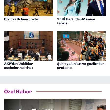
Dört katlı bina çöktü!
YENİ Parti’den Manisa
tepkisi
AKP'den Üsküdar
Şehit yakınları ve gazilerden
seçimlerine itiraz
protesto
Özel Haber