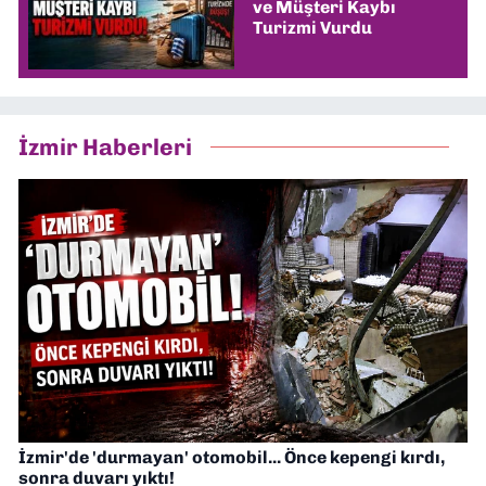
ve Müşteri Kaybı
Turizmi Vurdu
İzmir Haberleri
İzmir'de 'durmayan' otomobil... Önce kepengi kırdı,
sonra duvarı yıktı!