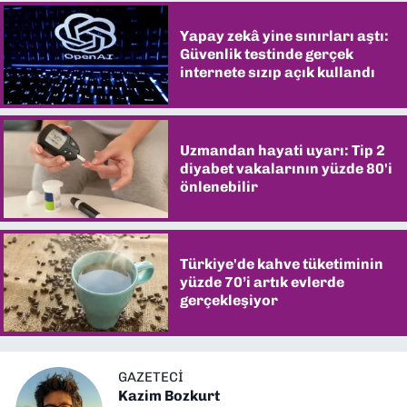
Yapay zekâ yine sınırları aştı:
Güvenlik testinde gerçek
internete sızıp açık kullandı
Uzmandan hayati uyarı: Tip 2
diyabet vakalarının yüzde 80'i
önlenebilir
Türkiye'de kahve tüketiminin
yüzde 70’i artık evlerde
gerçekleşiyor
GAZETECI
Kazim Bozkurt