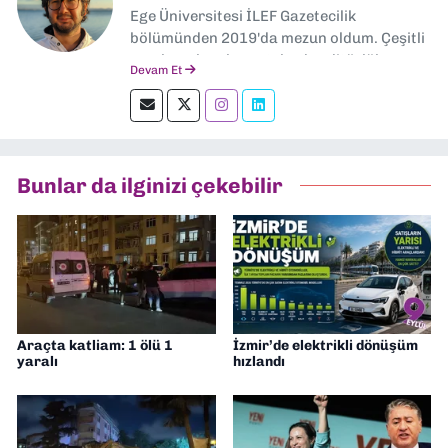
Ege Üniversitesi İLEF Gazetecilik
bölümünden 2019'da mezun oldum. Çeşitli
yerel ve ulusal gazetelerde editörlük,
Devam Et
muhabirlik yaptım. Teknoloji bloglarını
okumayı severim.
Bunlar da ilginizi çekebilir
Araçta katliam: 1 ölü 1
İzmir’de elektrikli dönüşüm
yaralı
hızlandı