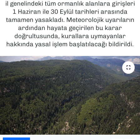
il genelindeki tüm ormanlık alanlara girişleri
1 Haziran ile 30 Eylül tarihleri arasında
SAĞLIK
tamamen yasakladı. Meteorolojik uyarıların
ardından hayata geçirilen bu karar
SPOR
doğrultusunda, kurallara uymayanlar
TEKNOLOJİ
hakkında yasal işlem başlatılacağı bildirildi.
YAŞAM
YEREL YÖNETİMLER