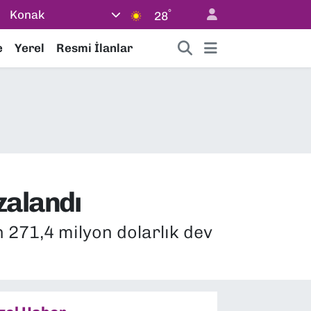
°
Konak
28
e
Yerel
Resmi İlanlar
zalandı
 271,4 milyon dolarlık dev