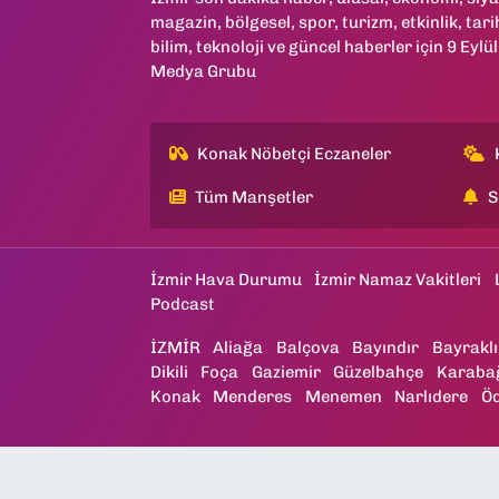
magazin, bölgesel, spor, turizm, etkinlik, tari
bilim, teknoloji ve güncel haberler için 9 Eylül
Medya Grubu
Konak Nöbetçi Eczaneler
Tüm Manşetler
S
İzmir Hava Durumu
İzmir Namaz Vakitleri
Podcast
İZMİR
Aliağa
Balçova
Bayındır
Bayraklı
Dikili
Foça
Gaziemir
Güzelbahçe
Karaba
Konak
Menderes
Menemen
Narlıdere
Ö