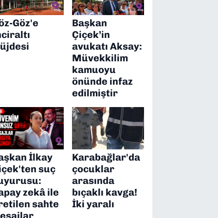
öz-Göz'e
Başkan
nciraltı
Çiçek’in
üjdesi
avukatı Aksay:
Müvekkilim
kamuoyu
önünde infaz
edilmiştir
aşkan İlkay
Karabağlar'da
içek'ten suç
çocuklar
uyurusu:
arasında
apay zekâ ile
bıçaklı kavga!
retilen sahte
İki yaralı
esajlar