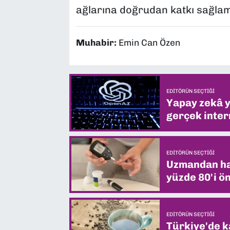
ağlarına doğrudan katkı sağlam
Muhabir:
Emin Can Özen
EDITÖRÜN SEÇTIĞI
Yapay zekâ yi
gerçek intern
EDITÖRÜN SEÇTIĞI
Uzmandan hay
yüzde 80'i ön
EDITÖRÜN SEÇTIĞI
Türkiye'de k