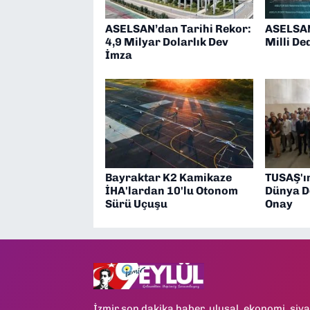
ASELSAN’dan Tarihi Rekor:
ASELSAN
4,9 Milyar Dolarlık Dev
Milli De
İmza
Bayraktar K2 Kamikaze
TUSAŞ'ı
İHA'lardan 10'lu Otonom
Dünya D
Sürü Uçuşu
Onay
İzmir son dakika haber, ulusal, ekonomi, siya