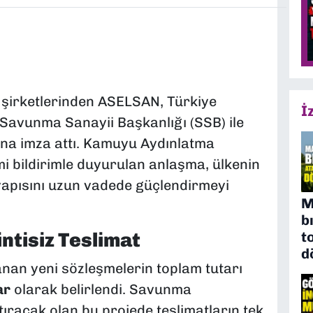
 şirketlerinden ASELSAN, Türkiye
İ
avunma Sanayii Başkanlığı (SSB) ile
ığına imza attı. Kamuyu Aydınlatma
i bildirimle duyurulan anlaşma, ülkenin
apısını uzun vadede güçlendirmeyi
M
b
t
ntisiz Teslimat
d
nan yeni sözleşmelerin toplam tutarı
ar
olarak belirlendi. Savunma
rtıracak olan bu projede teslimatların tek