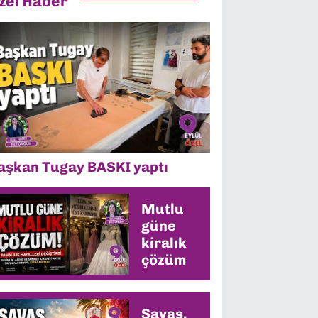
zel Haber
aşkan Tugay BASKI yaptı
Mutlu
güne
kiralık
çözüm
Savaş,