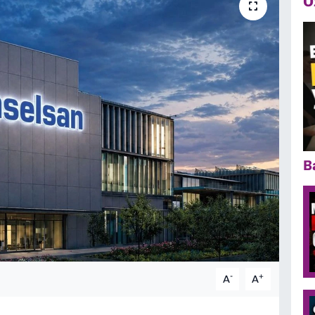
Ö
B
-
+
A
A