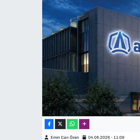
SAĞLIK
SPOR
TEKNOLOJİ
YAŞAM
YEREL YÖNETİMLER
Emin Can Özen
04.06.2026 - 11:09