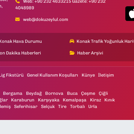
Web: +90 232 4633215 Gazete: +90 232
h,
4048989
web@dokuzeylul.com
Konak Hava Durumu
Konak Trafik Yoğunluk Hari
on Dakika Haberleri
Haber Arşivi
Lig Fikstürü
Genel Kullanım Koşulları
Künye
İletişim
Bergama
Beydağ
Bornova
Buca
Çeşme
Çiğli
ğlar
Karaburun
Karşıyaka
Kemalpaşa
Kiraz
Kınık
demiş
Seferihisar
Selçuk
Tire
Torbalı
Urla