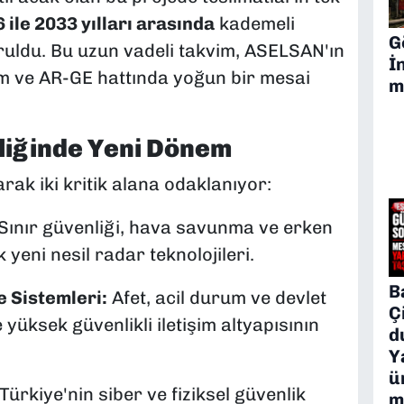
 ile 2033 yılları arasında
kademeli
G
ruldu. Bu uzun vadeli takvim, ASELSAN'ın
İ
m ve AR-GE hattında yoğun bir mesai
m
liğinde Yeni Dönem
rak iki kritik alana odaklanıyor:
Sınır güvenliği, hava savunma ve erken
 yeni nesil radar teknolojileri.
B
 Sistemleri:
Afet, acil durum ve devlet
Ç
 yüksek güvenlikli iletişim altyapısının
d
Y
ü
Türkiye'nin siber ve fiziksel güvenlik
m