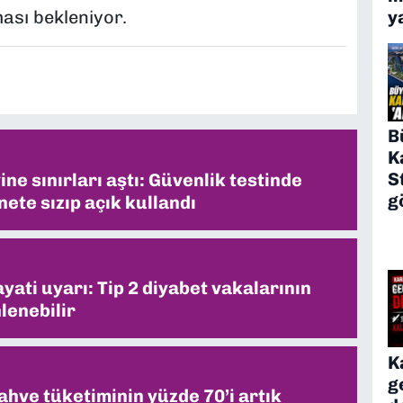
y
ası bekleniyor.
B
K
S
ne sınırları aştı: Güvenlik testinde
g
ete sızıp açık kullandı
ati uyarı: Tip 2 diyabet vakalarının
lenebilir
K
g
ahve tüketiminin yüzde 70’i artık