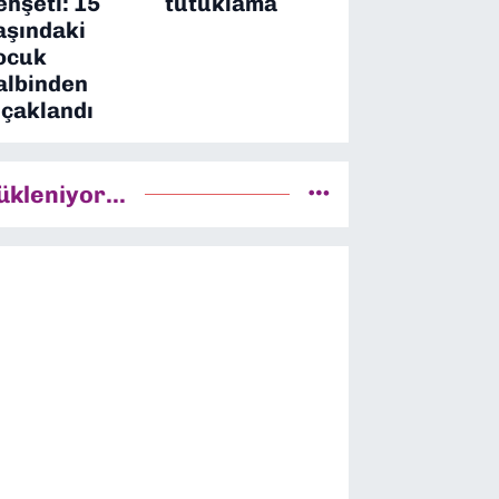
ehşeti: 15
tutuklama
aşındaki
ocuk
albinden
ıçaklandı
ükleniyor...