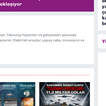
d
ekleşiyor
y
ç
k
b
n. Teknoloji haberleri ve gelişmeleri alanında
yazarım. Elektrikli araçlar, yapay zeka, inovasyon ve
Y
lgi duyduğum konular. Dokuzeylul.com’da yazar olarak
ayları tarafsız ve araştırmacı bir bakışla analiz
loji dünyasına dair yorumlarımı paylaşıyorum. Takipte