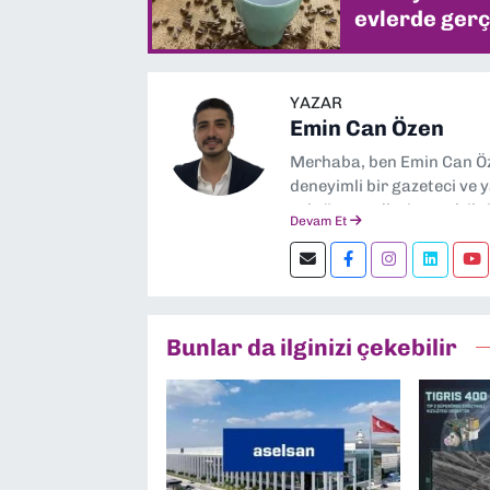
evlerde gerç
YAZAR
Emin Can Özen
Merhaba, ben Emin Can Öze
deneyimli bir gazeteci ve 
sektör trendleri en çok i
Devam Et
görev yapıyorum. Güncel ol
ediyorum. İzmir’den tekno
kalın! 🚀
Bunlar da ilginizi çekebilir