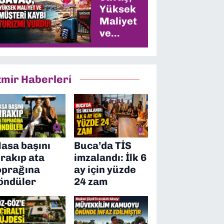
Yüksek
Maliyet
ve
Müşteri
Kaybı
Turizmi
zmir Haberleri
Vurdu
asa başını
Buca’da TİS
ırakıp ata
imzalandı: İlk 6
oprağına
ay için yüzde
öndüler
24 zam