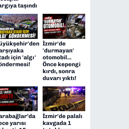
argıya taşındı
üyükşehir'den
İzmir'de
arşıyaka
'durmayan'
tadı için 'algı'
otomobil...
öndermesi!
Önce kepengi
kırdı, sonra
duvarı yıktı!
arabağlar’da
İzmir'de palalı
ece yarısı
kavgada 1