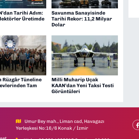
’dan Tarihi Adım:
Savunma Sanayisinde
dektörler Üretimde
Tarihi Rekor: 11,2 Milyar
Dolar
n Rüzgâr Tüneline
Milli Muharip Uçak
evlerinden Tam
KAAN’dan Yeni Taksi Testi
Görüntüleri
Umur Bey mah., Liman cad, Havagazı
Yerleşkesi No:16/6 Konak / İzmir
set,