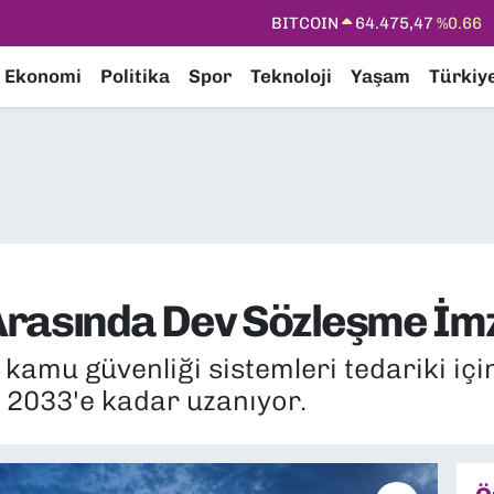
DOLAR
47,5971
%0.05
EURO
55,1336
%0.18
Ekonomi
Politika
Spor
Teknoloji
Yaşam
Türkiy
STERLİN
64,2534
%0.22
GRAM ALTIN
6518.23
%0.39
BİST100
13.703
%0
BITCOIN
64.475,47
%0.66
Arasında Dev Sözleşme İm
amu güvenliği sistemleri tedariki için
i 2033'e kadar uzanıyor.