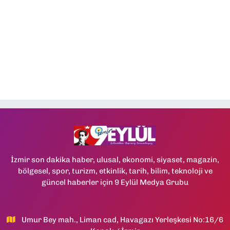
İzmir son dakika haber, ulusal, ekonomi, siyaset, magazin,
bölgesel, spor, turizm, etkinlik, tarih, bilim, teknoloji ve
güncel haberler için 9 Eylül Medya Grubu
Umur Bey mah., Liman cad, Havagazı Yerleşkesi No:16/6