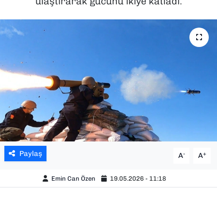
ulaştırarak gücünü ikiye katladı.
SAĞLIK
SPOR
TEKNOLOJİ
YAŞAM
YEREL YÖNETİMLER
Paylaş
-
+
A
A
Emin Can Özen
19.05.2026 - 11:18