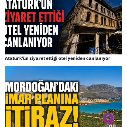
Atatürk’ün ziyaret ettiği otel yeniden canlanıyor