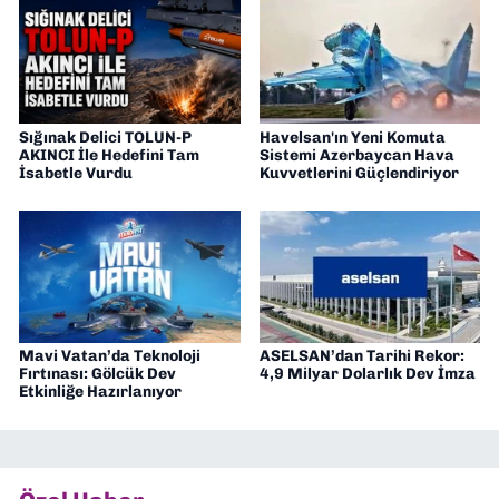
Sığınak Delici TOLUN-P
Havelsan'ın Yeni Komuta
AKINCI İle Hedefini Tam
Sistemi Azerbaycan Hava
İsabetle Vurdu
Kuvvetlerini Güçlendiriyor
Mavi Vatan’da Teknoloji
ASELSAN’dan Tarihi Rekor:
Fırtınası: Gölcük Dev
4,9 Milyar Dolarlık Dev İmza
Etkinliğe Hazırlanıyor