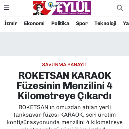
Resmi İlanlar
Konak Nöbetçi Eczaneler
İzmir
Ekonomi
Politika
Spor
Teknoloji
Y
BİLİM
Konak Hava Durumu
DÜNYA
Konak Trafik Yoğunluk Haritası
SAVUNMA SANAYİİ
EĞİTİM
Süper Lig Puan Durumu ve Fikstür
ROKETSAN KARAOK
EKONOMİ
Tüm Manşetler
Füzesinin Menzilini 4
Kilometreye Çıkardı
KÜLTÜR SANAT
Son Dakika Haberleri
ROKETSAN'ın omuzdan atılan yerli
MAGAZİN
Haber Arşivi
tanksavar füzesi KARAOK, seri üretim
konfigürasyonunda menzilini 4 kilometreye
POLİTİKA