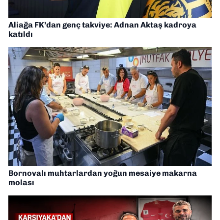
Aliağa FK’dan genç takviye: Adnan Aktaş kadroya
katıldı
Bornovalı muhtarlardan yoğun mesaiye makarna
molası