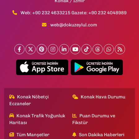
Konak / İzmir
Web: +90 232 4633215 Gazete: +90 232 4048989
web@dokuzeylul.com
Konak Nöbetçi
Konak Hava Durumu
Eczaneler
Konak Trafik Yoğunluk
Puan Durumu ve
Haritası
Fikstür
Tüm Manşetler
Son Dakika Haberleri