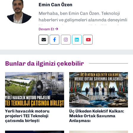
Emin Can Özen
Merhaba, ben Emin Can Özen. Teknoloji
haberleri ve gelişmeleri alanında deneyimli
bir gazeteci ve yazarım. Elektrikli araçlar,
Devam Et
yapay zeka, inovasyon ve sektör trendleri
en çok ilgi duyduğum konular.
Dokuzeylul.com’da yazar olarak görev
yapıyorum. Güncel olayları tarafsız ve
araştırmacı bir bakışla analiz ediyorum.
Bunlar da ilginizi çekebilir
İzmir’den teknoloji dünyasına dair
yorumlarımı paylaşıyorum. Takipte kalın!
🚀
Yerli havacılık motoru
Üç Ülkeden Kolektif Kalkan:
projeleri TEI Teknoloji
Mekke Ortak Savunma
çatısında birleşti
Anlaşması