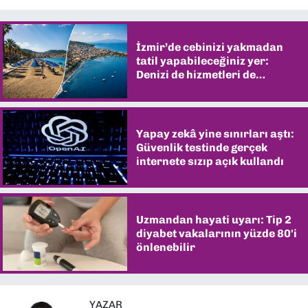
İzmir’de cebinizi yakmadan
tatil yapabileceğiniz yer:
Denizi de hizmetleri de
şaşırtıyor
Yapay zekâ yine sınırları aştı:
Güvenlik testinde gerçek
internete sızıp açık kullandı
Uzmandan hayati uyarı: Tip 2
diyabet vakalarının yüzde 80'i
önlenebilir
YAZAR