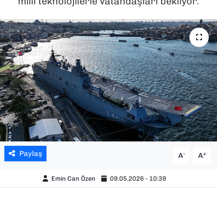
milli teknolojilerle vatandaşları bekliyor.
SAĞLIK
SPOR
TEKNOLOJİ
YAŞAM
YEREL YÖNETİMLER
Paylaş
-
+
A
A
Emin Can Özen
09.05.2026 - 10:39