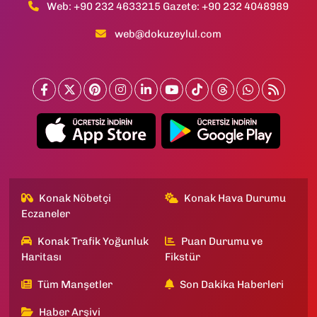
Web: +90 232 4633215 Gazete: +90 232 4048989
web@dokuzeylul.com
Konak Nöbetçi
Konak Hava Durumu
Eczaneler
Konak Trafik Yoğunluk
Puan Durumu ve
Haritası
Fikstür
Tüm Manşetler
Son Dakika Haberleri
Haber Arşivi