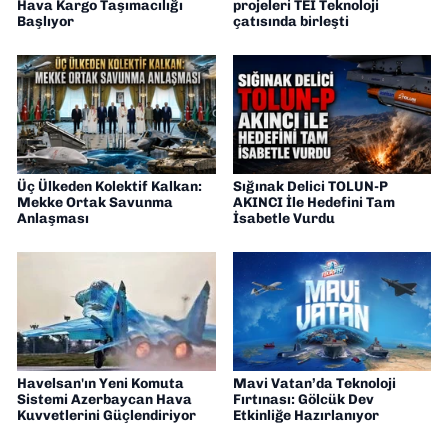
Hava Kargo Taşımacılığı
projeleri TEI Teknoloji
Başlıyor
çatısında birleşti
Üç Ülkeden Kolektif Kalkan:
Sığınak Delici TOLUN-P
Mekke Ortak Savunma
AKINCI İle Hedefini Tam
Anlaşması
İsabetle Vurdu
Havelsan'ın Yeni Komuta
Mavi Vatan’da Teknoloji
Sistemi Azerbaycan Hava
Fırtınası: Gölcük Dev
Kuvvetlerini Güçlendiriyor
Etkinliğe Hazırlanıyor