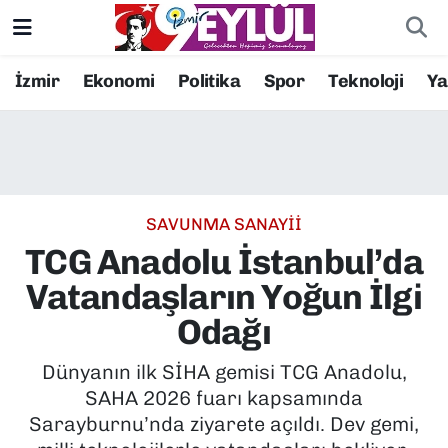
Resmi İlanlar
Konak Nöbetçi Eczaneler
İzmir
Ekonomi
Politika
Spor
Teknoloji
Y
BİLİM
Konak Hava Durumu
DÜNYA
Konak Trafik Yoğunluk Haritası
SAVUNMA SANAYİİ
EĞİTİM
Süper Lig Puan Durumu ve Fikstür
TCG Anadolu İstanbul’da
EKONOMİ
Tüm Manşetler
Vatandaşların Yoğun İlgi
Odağı
KÜLTÜR SANAT
Son Dakika Haberleri
Dünyanın ilk SİHA gemisi TCG Anadolu,
MAGAZİN
Haber Arşivi
SAHA 2026 fuarı kapsamında
Sarayburnu’nda ziyarete açıldı. Dev gemi,
POLİTİKA