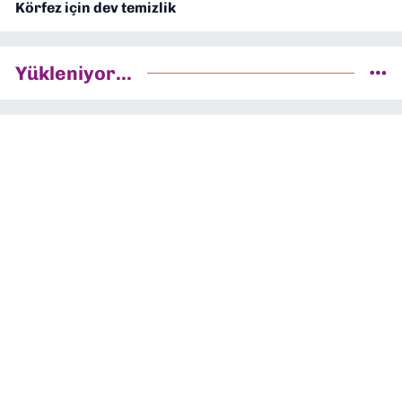
Körfez için dev temizlik
Yükleniyor...