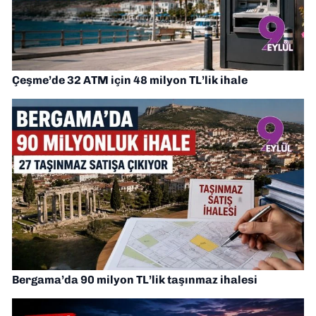
Çeşme’de 32 ATM için 48 milyon TL’lik ihale
Bergama’da 90 milyon TL’lik taşınmaz ihalesi