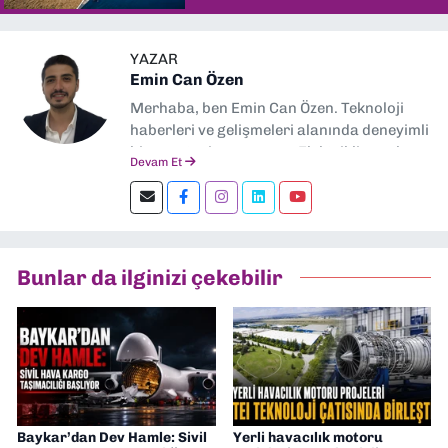
YAZAR
Emin Can Özen
Merhaba, ben Emin Can Özen. Teknoloji
haberleri ve gelişmeleri alanında deneyimli
bir gazeteci ve yazarım. Elektrikli araçlar,
Devam Et
yapay zeka, inovasyon ve sektör trendleri
en çok ilgi duyduğum konular.
Dokuzeylul.com’da yazar olarak görev
yapıyorum. Güncel olayları tarafsız ve
araştırmacı bir bakışla analiz ediyorum.
Bunlar da ilginizi çekebilir
İzmir’den teknoloji dünyasına dair
yorumlarımı paylaşıyorum. Takipte kalın!
🚀
Baykar’dan Dev Hamle: Sivil
Yerli havacılık motoru