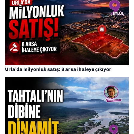
Urla’da milyonluk satış: 8 arsa ihaleye çıkıyor