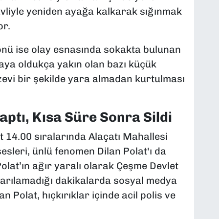
havliyle yeniden ayağa kalkarak sığınmak
or.
önü ise olay esnasında sokakta bulunan
taya oldukça yakın olan bazı küçük
zevi bir şekilde yara almadan kurtulması
ptı, Kısa Süre Sonra Sildi
 14.00 sıralarında Alaçatı Mahallesi
esleri, ünlü fenomen Dilan Polat'ı da
Polat’ın ağır yaralı olarak Çeşme Devlet
rtarılamadığı dakikalarda sosyal medya
 Polat, hıçkırıklar içinde acil polis ve