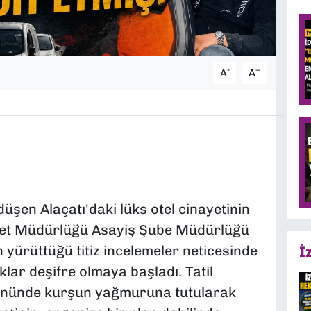
-
+
A
A
şen Alaçatı'daki lüks otel cinayetinin
iyet Müdürlüğü Asayiş Şube Müdürlüğü
n yürüttüğü titiz incelemeler neticesinde
İ
lar deşifre olmaya başladı. Tatil
 önünde kurşun yağmuruna tutularak