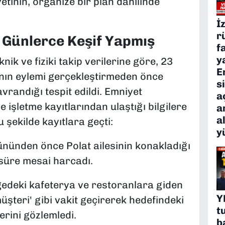
etinin, organize bir plan dahilinde
İ
r
 Günlerce Keşif Yapmış
f
y
k ve fiziki takip verilerine göre, 23
E
.'nın eylemi gerçekleştirmeden önce
s
avrandığı tespit edildi. Emniyet
a
 işletme kayıtlarından ulaştığı bilgilere
a
a
şu şekilde kayıtlara geçti:
y
ününden önce Polat ailesinin konakladığı
 süre mesai harcadı.
edeki kafeterya ve restoranlara giden
Y
üşteri' gibi vakit geçirerek hedefindeki
t
lerini gözlemledi.
b