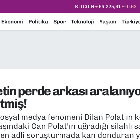
BITCOIN
64.225,61
%-0.63
DOLAR
47,7143
%0.16
Ekonomi
Politika
Spor
Teknoloji
Yaşam
Türkiy
EURO
55,0317
%-0.02
STERLİN
64,2463
%0.07
GRAM ALTIN
6510.40
%0.45
BİST100
13.799
%70
in perde arkası aralanıyor
etmiş!
sosyal medya fenomeni Dilan Polat'ın k
şındaki Can Polat'ın uğradığı silahlı s
ülen adli soruşturmada kan donduran ye