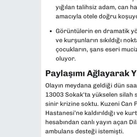
yığılan talihsiz adam, can 
amacıyla otele doğru koşuy
Görüntülerin en dramatik y
ve kurşunların sıkıldığı nok
çocukların, şans eseri muci
oluyor.
Paylaşımı Ağlayarak Ya
Olayın meydana geldiği dün saat
13003 Sokak'ta yükselen silah s
sinir krizine soktu. Kuzeni Can 
Hastanesi’ne kaldırıldığı ve ku
hesabından canlı yayın açan Dilan
ambulans desteği istemişti.