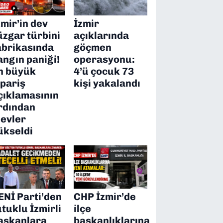
zmir’in dev
İzmir
üzgar türbini
açıklarında
abrikasında
göçmen
angın paniği!
operasyonu:
n büyük
4’ü çocuk 73
ipariş
kişi yakalandı
çıklamasının
rdından
levler
ükseldi
ENİ Parti’den
CHP İzmir’de
utuklu İzmirli
ilçe
aşkanlara
başkanlıklarına