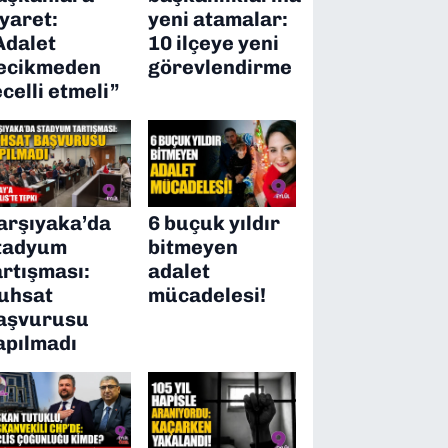
iyaret:
yeni atamalar:
Adalet
10 ilçeye yeni
ecikmeden
görevlendirme
ecelli etmeli”
arşıyaka’da
6 buçuk yıldır
tadyum
bitmeyen
artışması:
adalet
uhsat
mücadelesi!
aşvurusu
apılmadı