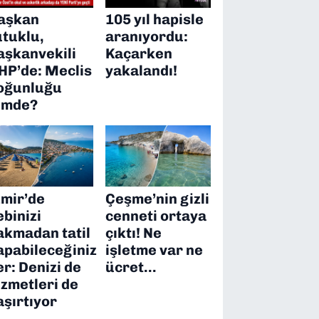
aşkan
105 yıl hapisle
utuklu,
aranıyordu:
aşkanvekili
Kaçarken
HP’de: Meclis
yakalandı!
oğunluğu
imde?
zmir’de
Çeşme’nin gizli
ebinizi
cenneti ortaya
akmadan tatil
çıktı! Ne
apabileceğiniz
işletme var ne
er: Denizi de
ücret…
izmetleri de
aşırtıyor