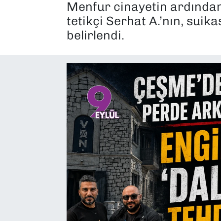
Menfur cinayetin ardından
SAĞLIK
tetikçi Serhat A.’nın, suik
belirlendi.
SPOR
TEKNOLOJİ
YAŞAM
YEREL YÖNETİMLER