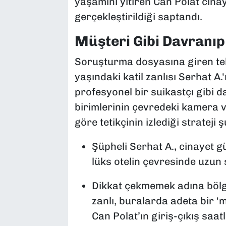
yaşamını yitiren Can Polat cinay
gerçekleştirildiği saptandı.
Müşteri Gibi Davranıp
Soruşturma dosyasına giren tekni
yaşındaki katil zanlısı Serhat A
profesyonel bir suikastçı gibi d
birimlerinin çevredeki kamera ve
göre tetikçinin izlediği strateji 
Şüpheli Serhat A., cinayet g
lüks otelin çevresinde uzun
Dikkat çekmemek adına bölg
zanlı, buralarda adeta bir 'm
Can Polat’ın giriş-çıkış saat