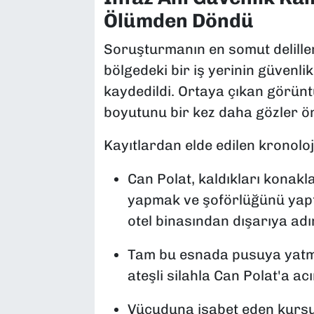
Ölümden Döndü
Soruşturmanın en somut delilleri
bölgedeki bir iş yerinin güvenl
kaydedildi. Ortaya çıkan görünt
boyutunu bir kez daha gözler ö
Kayıtlardan elde edilen kronoloji
Can Polat, kaldıkları konakl
yapmak ve şoförlüğünü yaptı
otel binasından dışarıya adı
Tam bu esnada pusuya yatmış
ateşli silahla Can Polat'a a
Vücuduna isabet eden kurşun