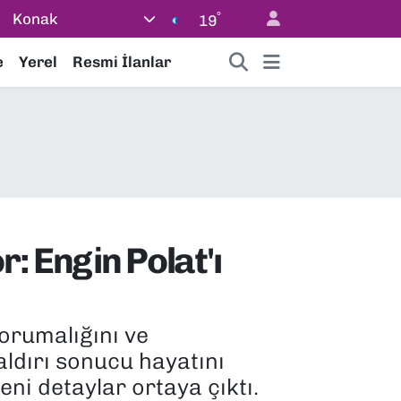
°
Konak
19
e
Yerel
Resmi İlanlar
: Engin Polat'ı
orumalığını ve
aldırı sonucu hayatını
ni detaylar ortaya çıktı.