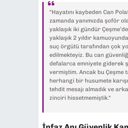
"Hayatını kaybeden Can Pola
zamanda yanımızda şoför ola
yaklaşık iki gündür Çeşme’de 
yaklaşık 2 yıldır kamuoyunda 
suç örgütü tarafından çok yoğ
edilmekteyiz. Bu can güvenliğ
defalarca emniyete giderek ş
vermiştim. Ancak bu Çeşme ta
herhangi bir husumete karış
tehdit mesajı almadık ve ark
zinciri hissetmemiştik."
İnfaz Anı Güvenlik Ka