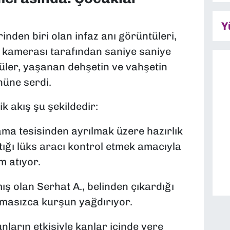
Y
nden biri olan infaz anı görüntüleri,
ik kamerası tarafından saniye saniye
üler, yaşanan dehşetin ve vahşetin
nüne serdi.
k akış şu şekildedir:
ama tesisinden ayrılmak üzere hazırlık
ğı lüks aracı kontrol etmek amacıyla
m atıyor.
 olan Serhat A., belinden çıkardığı
cımasızca kurşun yağdırıyor.
ların etkisiyle kanlar içinde yere