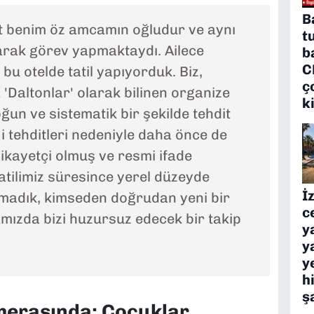
B
t benim öz amcamın oğludur ve aynı
t
rak görev yapmaktaydı. Ailece
b
C
bu otelde tatil yapıyorduk. Biz,
ç
'Daltonlar' olarak bilinen organize
k
un ve sistematik bir şekilde tehdit
i tehditleri nedeniyle daha önce de
ikayetçi olmuş ve resmi ifade
tilimiz süresince yerel düzeyde
İ
madık, kimseden doğrudan yeni bir
c
amızda bizi huzursuz edecek bir takip
y
y
y
h
ş
merasında: Çocuklar