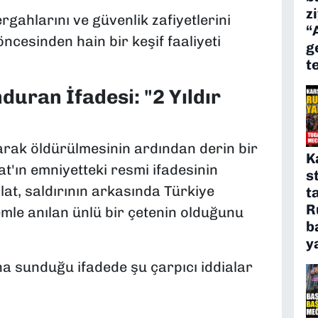
z
gahlarını ve güvenlik zafiyetlerini
“
ncesinden hain bir keşif faaliyeti
g
t
duran İfadesi: "2 Yıldır
arak öldürülmesinin ardından derin bir
K
t'ın emniyetteki resmi ifadesinin
s
lat, saldırının arkasında Türkiye
t
R
emle anılan ünlü bir çetenin olduğunu
b
y
a sunduğu ifadede şu çarpıcı iddialar