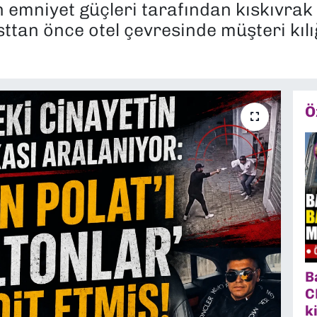
 emniyet güçleri tarafından kıskıvrak
asttan önce otel çevresinde müşteri kılı
Ö
B
C
k