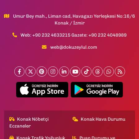
Umur Bey mah., Liman cad, Havagazı Yerleşkesi No:16/6
Konak / İzmir
Web: +90 232 4633215 Gazete: +90 232 4048989
web@dokuzeylul.com
Konak Nöbetçi
Konak Hava Durumu
Eczaneler
Konak Trafik Yoğunluk
Puan Durumu ve