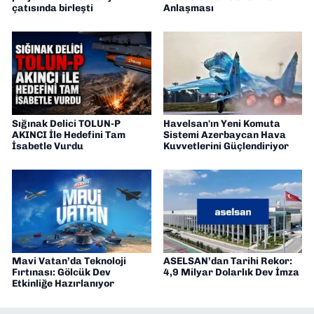
çatısında birleşti
Anlaşması
Sığınak Delici TOLUN-P
Havelsan'ın Yeni Komuta
AKINCI İle Hedefini Tam
Sistemi Azerbaycan Hava
İsabetle Vurdu
Kuvvetlerini Güçlendiriyor
Mavi Vatan’da Teknoloji
ASELSAN’dan Tarihi Rekor:
Fırtınası: Gölcük Dev
4,9 Milyar Dolarlık Dev İmza
Etkinliğe Hazırlanıyor