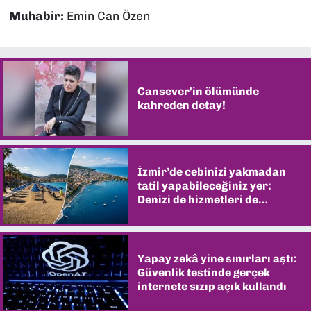
Muhabir:
Emin Can Özen
Cansever'in ölümünde
kahreden detay!
İzmir’de cebinizi yakmadan
tatil yapabileceğiniz yer:
Denizi de hizmetleri de
şaşırtıyor
Yapay zekâ yine sınırları aştı:
Güvenlik testinde gerçek
internete sızıp açık kullandı