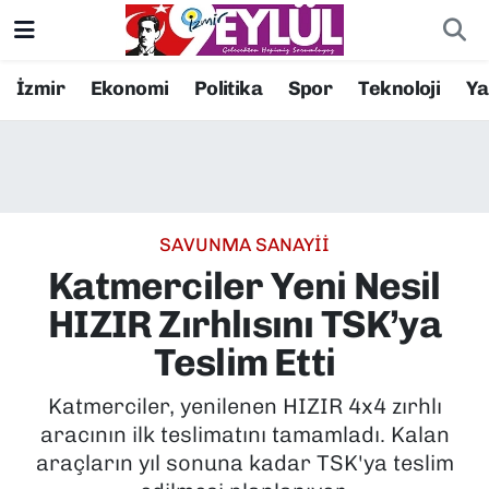
Resmi İlanlar
Konak Nöbetçi Eczaneler
İzmir
Ekonomi
Politika
Spor
Teknoloji
Y
BİLİM
Konak Hava Durumu
DÜNYA
Konak Trafik Yoğunluk Haritası
SAVUNMA SANAYİİ
EĞİTİM
Süper Lig Puan Durumu ve Fikstür
Katmerciler Yeni Nesil
EKONOMİ
Tüm Manşetler
HIZIR Zırhlısını TSK’ya
Teslim Etti
KÜLTÜR SANAT
Son Dakika Haberleri
Katmerciler, yenilenen HIZIR 4x4 zırhlı
MAGAZİN
Haber Arşivi
aracının ilk teslimatını tamamladı. Kalan
araçların yıl sonuna kadar TSK'ya teslim
POLİTİKA