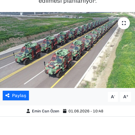
edilmesi planlanıyor.
SAĞLIK
SPOR
TEKNOLOJİ
YAŞAM
YEREL YÖNETİMLER
Paylaş
-
+
A
A
Emin Can Özen
01.06.2026 - 10:48