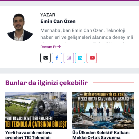
YAZAR
Emin Can Özen
Merhaba, ben Emin Can Özen. Teknoloji
haberleri ve gelişmeleri alanında deneyimli
bir gazeteci ve yazarım. Elektrikli araçlar,
Devam Et
yapay zeka, inovasyon ve sektör trendleri
en çok ilgi duyduğum konular.
Dokuzeylul.com’da yazar olarak görev
yapıyorum. Güncel olayları tarafsız ve
araştırmacı bir bakışla analiz ediyorum.
Bunlar da ilginizi çekebilir
İzmir’den teknoloji dünyasına dair
yorumlarımı paylaşıyorum. Takipte kalın!
🚀
Yerli havacılık motoru
Üç Ülkeden Kolektif Kalkan:
projeleri TEI Teknoloji
Mekke Ortak Savunma