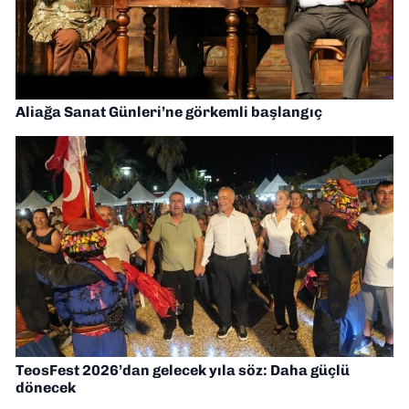
Aliağa Sanat Günleri’ne görkemli başlangıç
TeosFest 2026’dan gelecek yıla söz: Daha güçlü
dönecek