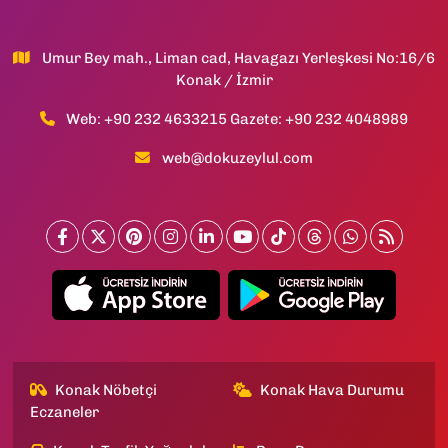
Umur Bey mah., Liman cad, Havagazı Yerleşkesi No:16/6
Konak / İzmir
Web: +90 232 4633215 Gazete: +90 232 4048989
web@dokuzeylul.com
Konak Nöbetçi
Konak Hava Durumu
Eczaneler