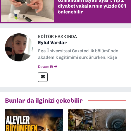
Uzmandan hayati uyarı: Tip 2
diyabet vakalarının yüzde 80'i
önlenebilir
EDITÖR HAKKINDA
Eylül Vardar
Ege Üniversitesi Gazetecilik bölümünde
akademik eğitimimi sürdürürken, köşe
yazarlığıyla adım attığım basın
Devam Et
sektöründe şu an muhabirlik yapıyorum.
Bunlar da ilginizi çekebilir