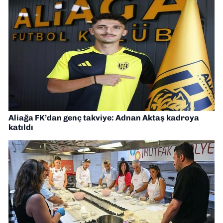
Aliağa FK’dan genç takviye: Adnan Aktaş kadroya
katıldı