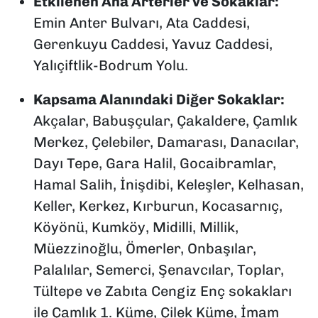
Etkilenen Ana Arterler ve Sokaklar:
Emin Anter Bulvarı, Ata Caddesi,
Gerenkuyu Caddesi, Yavuz Caddesi,
Yalıçiftlik-Bodrum Yolu.
Kapsama Alanındaki Diğer Sokaklar:
Akçalar, Babuşçular, Çakaldere, Çamlık
Merkez, Çelebiler, Damarası, Danacılar,
Dayı Tepe, Gara Halil, Gocaibramlar,
Hamal Salih, İnişdibi, Keleşler, Kelhasan,
Keller, Kerkez, Kırburun, Kocasarnıç,
Köyönü, Kumköy, Midilli, Millik,
Müezzinoğlu, Ömerler, Onbaşılar,
Palalılar, Semerci, Şenavcılar, Toplar,
Tültepe ve Zabıta Cengiz Enç sokakları
ile Çamlık 1. Küme, Çilek Küme, İmam