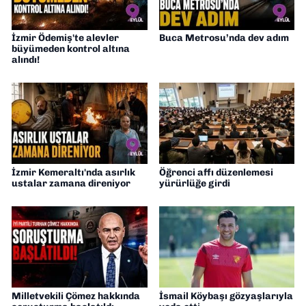
İzmir Ödemiş'te alevler
Buca Metrosu’nda dev adım
büyümeden kontrol altına
alındı!
İzmir Kemeraltı'nda asırlık
Öğrenci affı düzenlemesi
ustalar zamana direniyor
yürürlüğe girdi
Milletvekili Çömez hakkında
İsmail Köybaşı gözyaşlarıyla