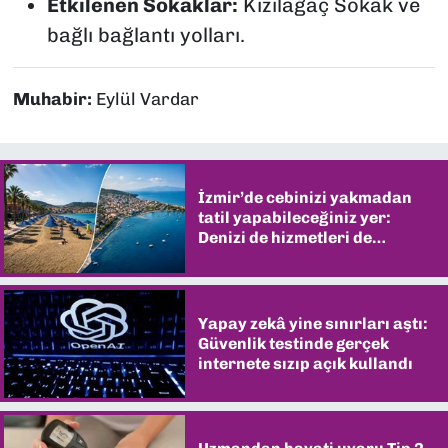
Etkilenen Sokaklar:
Kızılağaç Sokak ve
bağlı bağlantı yolları.
Muhabir:
Eylül Vardar
İzmir’de cebinizi yakmadan
tatil yapabileceğiniz yer:
Denizi de hizmetleri de
şaşırtıyor
Yapay zekâ yine sınırları aştı:
Güvenlik testinde gerçek
internete sızıp açık kullandı