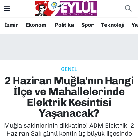
Resmi İlanlar
Konak Nöbetçi Eczaneler
İzmir
Ekonomi
Politika
Spor
Teknoloji
Y
BİLİM
Konak Hava Durumu
DÜNYA
Konak Trafik Yoğunluk Haritası
GENEL
EĞİTİM
Süper Lig Puan Durumu ve Fikstür
2 Haziran Muğla'nın Hangi
EKONOMİ
Tüm Manşetler
İlçe ve Mahallelerinde
Elektrik Kesintisi
KÜLTÜR SANAT
Son Dakika Haberleri
Yaşanacak?
MAGAZİN
Haber Arşivi
Muğla sakinlerinin dikkatine! ADM Elektrik, 2
Haziran Salı günü kentin üç büyük ilçesinde
POLİTİKA