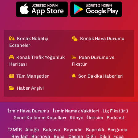
Konak Nöbetçi
Konak Hava Durumu
Eczaneler
Konak Trafik Yoğunluk
Puan Durumu ve
Haritası
Fikstür
Tüm Manşetler
Son Dakika Haberleri
Haber Arşivi
İzmir Hava Durumu
İzmir Namaz Vakitleri
Lig Fikstürü
Genel Kullanım Koşulları
Künye
İletişim
Podcast
İZMİR
Aliağa
Balçova
Bayındır
Bayraklı
Bergama
Beydağ
Bornova
Buca
Çeşme
Çiğli
Dikili
Foça