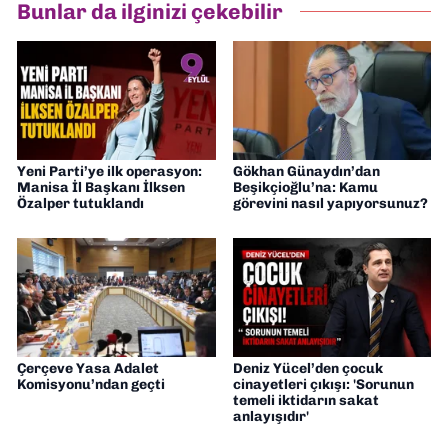
Bunlar da ilginizi çekebilir
muhabirliği yapıyorum.
Yeni Parti’ye ilk operasyon:
Gökhan Günaydın’dan
Manisa İl Başkanı İlksen
Beşikçioğlu’na: Kamu
Özalper tutuklandı
görevini nasıl yapıyorsunuz?
Çerçeve Yasa Adalet
Deniz Yücel’den çocuk
Komisyonu’ndan geçti
cinayetleri çıkışı: 'Sorunun
temeli iktidarın sakat
anlayışıdır'