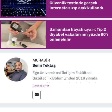
Güvenlik testinde gerçek
internete sızıp açık kullandı
Uzmandan hayati uyarı: Tip 2
diyabet vakalarının yüzde 80'i
önlenebilir
MUHABIR
Semi Tektaş
Ege Üniversitesi İletişim Fakültesi
Gazetecilik Bölümü’nden 2019 yılında
mezun oldum. Mezuniyetimin ardından
Devam Et
Ekonomik Çözüm, Yeni İzmir ve İlkses
Gazetesi gibi yayınlarda görev alarak
gazetecilik kariyerime başladım. Şubat
2026’dan bu yana ise Dokuz Eylül
Gazetesi’nde politika ve ekonomi