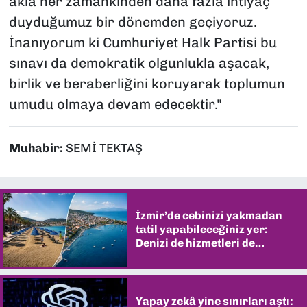
akla her zamankinden daha fazla ihtiyaç
duyduğumuz bir dönemden geçiyoruz.
İnanıyorum ki Cumhuriyet Halk Partisi bu
sınavı da demokratik olgunlukla aşacak,
birlik ve beraberliğini koruyarak toplumun
umudu olmaya devam edecektir."
Muhabir:
SEMİ TEKTAŞ
İzmir’de cebinizi yakmadan
tatil yapabileceğiniz yer:
Denizi de hizmetleri de
şaşırtıyor
Yapay zekâ yine sınırları aştı: