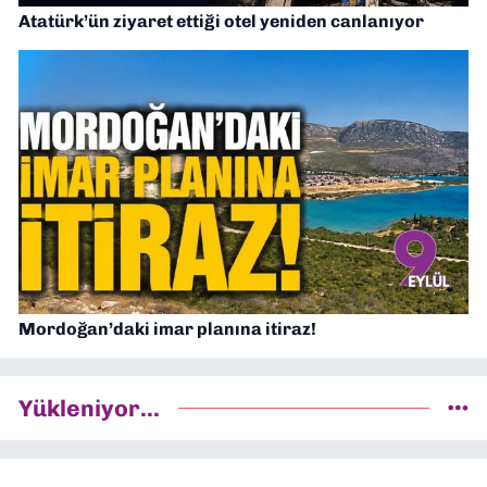
Atatürk’ün ziyaret ettiği otel yeniden canlanıyor
Mordoğan’daki imar planına itiraz!
Yükleniyor...