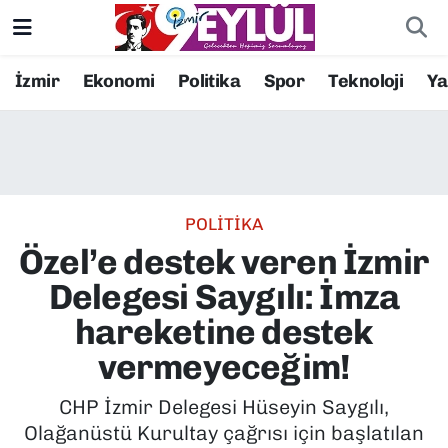
Resmi İlanlar
Konak Nöbetçi Eczaneler
İzmir
Ekonomi
Politika
Spor
Teknoloji
Y
BİLİM
Konak Hava Durumu
DÜNYA
Konak Trafik Yoğunluk Haritası
POLİTİKA
EĞİTİM
Süper Lig Puan Durumu ve Fikstür
Özel’e destek veren İzmir
EKONOMİ
Tüm Manşetler
Delegesi Saygılı: İmza
hareketine destek
KÜLTÜR SANAT
Son Dakika Haberleri
vermeyeceğim!
MAGAZİN
Haber Arşivi
CHP İzmir Delegesi Hüseyin Saygılı,
Olağanüstü Kurultay çağrısı için başlatılan
POLİTİKA