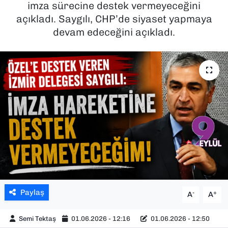
imza sürecine destek vermeyeceğini
açıkladı. Saygılı, CHP’de siyaset yapmaya
SAĞLIK
devam edeceğini açıkladı.
SPOR
TEKNOLOJİ
YAŞAM
YEREL YÖNETİMLER
Paylaş
-
+
A
A
Semi Tektaş
01.06.2026 - 12:16
01.06.2026 - 12:50