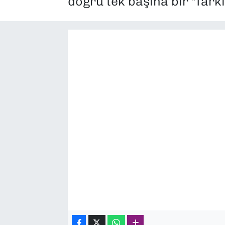
doğru tek başına bir "fark
SAĞLIK
SPOR
TEKNOLOJİ
YAŞAM
YEREL YÖNETİMLER