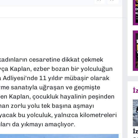
 kadınların cesaretine dikkat çekmek
yça Kaplan, ezber bozan bir yolculuğun
 Adliyesi'nde 11 yıldır mübaşir olarak
me sanatıyla uğraşan ve geçmişte
İ
ren Kaplan, çocukluk hayalinin peşinden
an zorlu yolu tek başına aşmayı
yacak bu yolculuk, yalnızca kilometreleri
ları da yıkmayı amaçlıyor.
İ