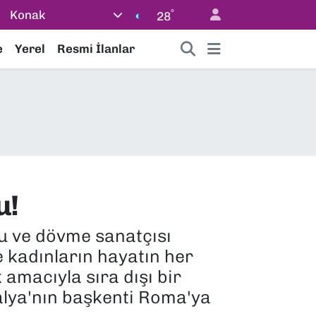
°
Konak
28
e
Yerel
Resmi İlanlar
u!
u ve dövme sanatçısı
 kadınların hayatın her
amacıyla sıra dışı bir
talya'nın başkenti Roma'ya