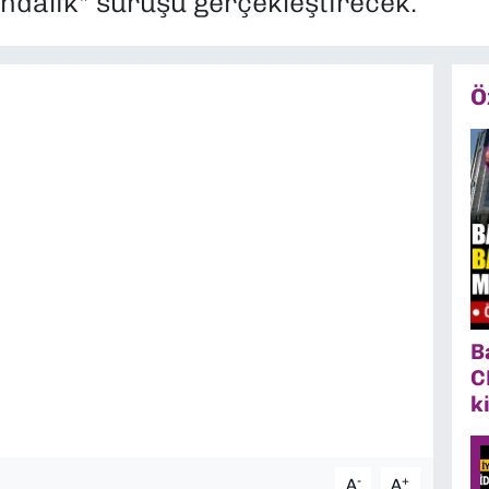
ındalık" sürüşü gerçekleştirecek.
Ö
B
C
k
-
+
A
A