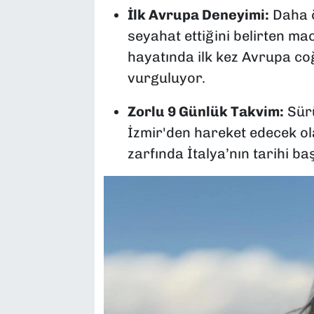
İlk Avrupa Deneyimi:
Daha ö
seyahat ettiğini belirten ma
hayatında ilk kez Avrupa co
vurguluyor.
Zorlu 9 Günlük Takvim:
Sürü
İzmir'den hareket edecek ola
zarfında İtalya’nın tarihi b