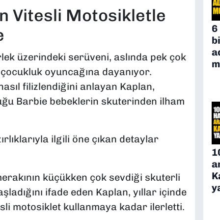
 Vitesli Motosikletle
6
e
b
a
rlek üzerindeki serüveni, aslında pek çok
m
 çocukluk oyuncağına dayanıyor.
asıl filizlendiğini anlayan Kaplan,
uğu Barbie bebeklerin skuterinden ilham
lıklarıyla ilgili öne çıkan detaylar
1
a
K
rakının küçükken çok sevdiği skuterli
y
şladığını ifade eden Kaplan, yıllar içinde
li motosiklet kullanmaya kadar ilerletti.