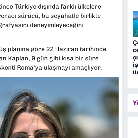
nce Türkiye dışında farklı ülkelere
ceracı sürücü, bu seyahatle birlikte
ğrafyasını deneyimleyeceğini
Ç
ş planına göre 22 Haziran tarihinde
c
ç
n Kaplan, 9 gün gibi kısa bir süre
i
aşkenti Roma'ya ulaşmayı amaçlıyor.
ü
Y