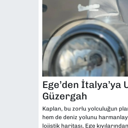
Ege’den İtalya’ya
Güzergah
Kaplan, bu zorlu yolculuğun pl
hem de deniz yolunu harmanlayan
lojistik haritası, Ege kıyılarınd