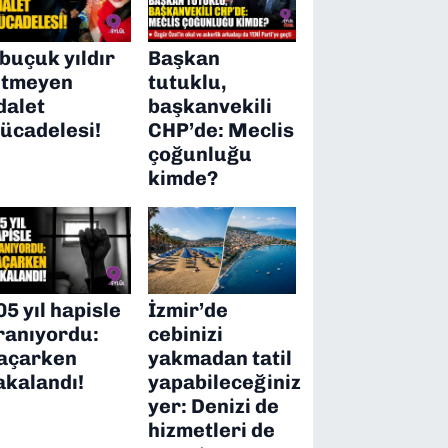
 buçuk yıldır
Başkan
itmeyen
tutuklu,
dalet
başkanvekili
ücadelesi!
CHP’de: Meclis
çoğunluğu
kimde?
05 yıl hapisle
İzmir’de
ranıyordu:
cebinizi
açarken
yakmadan tatil
akalandı!
yapabileceğiniz
yer: Denizi de
hizmetleri de