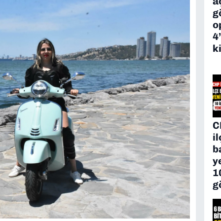
a
g
o
4
k
C
i
b
y
1
g