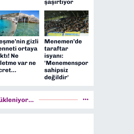
şaşırtıyor
eşme’nin gizli
Menemen’de
enneti ortaya
taraftar
ıktı! Ne
isyanı:
şletme var ne
'Menemenspor
cret…
sahipsiz
değildir'
ükleniyor...