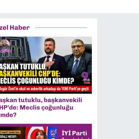
zel Haber
aşkan tutuklu, başkanvekili
HP’de: Meclis çoğunluğu
imde?
İYİ Parti