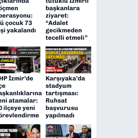
çıklarında
tutuklu İzmirli
öçmen
başkanlara
perasyonu:
ziyaret:
’ü çocuk 73
“Adalet
işi yakalandı
gecikmeden
tecelli etmeli”
HP İzmir’de
Karşıyaka’da
lçe
stadyum
aşkanlıklarına
tartışması:
eni atamalar:
Ruhsat
0 ilçeye yeni
başvurusu
örevlendirme
yapılmadı