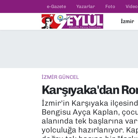
e-Gazete
Yazarlar
Foto
Video
İzmir
Resmi İlanlar
Konak Nöbetçi Eczaneler
BİLİM
Konak Hava Durumu
DÜNYA
Konak Trafik Yoğunluk Haritası
EĞİTİM
Süper Lig Puan Durumu ve Fikstür
İZMİR GÜNCEL
Karşıyaka'dan Rom
EKONOMİ
Tüm Manşetler
İzmir'in Karşıyaka ilçesi
KÜLTÜR SANAT
Son Dakika Haberleri
Bengisu Ayça Kaplan, çocu
MAGAZİN
Haber Arşivi
alanında tek başlarına var
yolculuğa hazırlanıyor. Kap
POLİTİKA