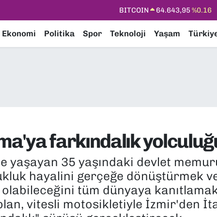
DOLAR
47,6006
%0.06
EURO
55,0250
%0.02
Ekonomi
Politika
Spor
Teknoloji
Yaşam
Türkiy
STERLİN
64,2398
%0.2
GRAM ALTIN
6500.87
%0.12
BİST100
13.799
%70
BITCOIN
64.643,95
%0.16
a'ya farkındalık yolculuğ
nde yaşayan 35 yaşındaki devlet memur
kluk hayalini gerçeğe dönüştürmek ve
 olabileceğini tüm dünyaya kanıtlamak 
lan, vitesli motosikletiyle İzmir'den İ