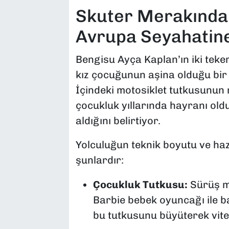
Skuter Merakından
Avrupa Seyahatin
Bengisu Ayça Kaplan’ın iki teke
kız çocuğunun aşina olduğu bir
İçindeki motosiklet tutkusunun n
çocukluk yıllarında hayranı old
aldığını belirtiyor.
Yolculuğun teknik boyutu ve hazır
şunlardır:
Çocukluk Tutkusu:
Sürüş me
Barbie bebek oyuncağı ile ba
bu tutkusunu büyüterek vites