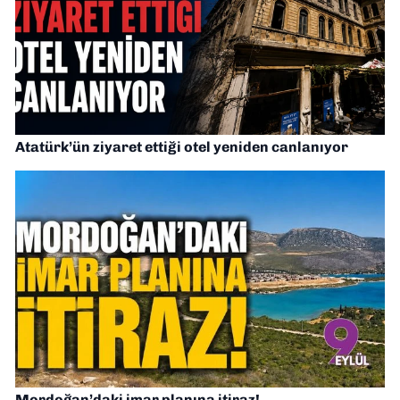
Atatürk’ün ziyaret ettiği otel yeniden canlanıyor
Mordoğan’daki imar planına itiraz!