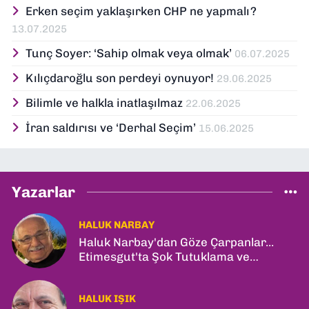
Erken seçim yaklaşırken CHP ne yapmalı?
13.07.2025
Tunç Soyer: ‘Sahip olmak veya olmak’
06.07.2025
Kılıçdaroğlu son perdeyi oynuyor!
29.06.2025
Bilimle ve halkla inatlaşılmaz
22.06.2025
İran saldırısı ve ‘Derhal Seçim’
15.06.2025
Yazarlar
HALUK NARBAY
Haluk Narbay'dan Göze Çarpanlar...
Etimesgut'ta Şok Tutuklama ve
Ankara'da Şam Zirvesi!
HALUK IŞIK