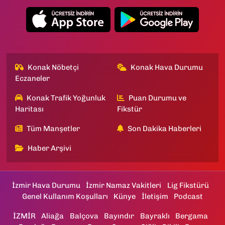
Konak Nöbetçi
Konak Hava Durumu
Eczaneler
Konak Trafik Yoğunluk
Puan Durumu ve
Haritası
Fikstür
Tüm Manşetler
Son Dakika Haberleri
Haber Arşivi
İzmir Hava Durumu
İzmir Namaz Vakitleri
Lig Fikstürü
Genel Kullanım Koşulları
Künye
İletişim
Podcast
İZMİR
Aliağa
Balçova
Bayındır
Bayraklı
Bergama