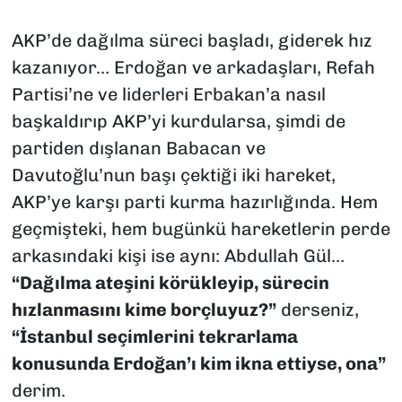
SAĞLIK
AKP’de dağılma süreci başladı, giderek hız
kazanıyor… Erdoğan ve arkadaşları, Refah
SPOR
Partisi’ne ve liderleri Erbakan’a nasıl
başkaldırıp AKP’yi kurdularsa, şimdi de
TEKNOLOJİ
partiden dışlanan Babacan ve
YAŞAM
Davutoğlu’nun başı çektiği iki hareket,
AKP’ye karşı parti kurma hazırlığında. Hem
YEREL YÖNETİMLER
geçmişteki, hem bugünkü hareketlerin perde
arkasındaki kişi ise aynı: Abdullah Gül…
“Dağılma ateşini körükleyip, sürecin
hızlanmasını kime borçluyuz?”
derseniz,
“İstanbul seçimlerini tekrarlama
konusunda Erdoğan’ı kim ikna ettiyse, ona”
derim.