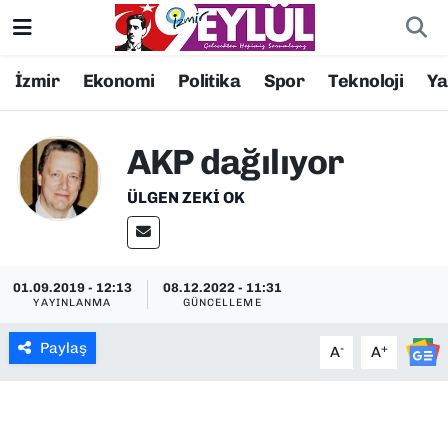
Resmi İlanlar
Konak Nöbetçi Eczaneler
İzmir
Ekonomi
Politika
Spor
Teknoloji
Y
BİLİM
Konak Hava Durumu
AKP dağılıyor
DÜNYA
Konak Trafik Yoğunluk Haritası
ÜLGEN ZEKI OK
EĞİTİM
Süper Lig Puan Durumu ve Fikstür
EKONOMİ
Tüm Manşetler
01.09.2019 - 12:13
08.12.2022 - 11:31
YAYINLANMA
GÜNCELLEME
KÜLTÜR SANAT
Son Dakika Haberleri
Paylaş
-
+
A
A
MAGAZİN
Haber Arşivi
POLİTİKA