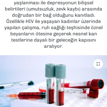
yaşlanması ile depresyonun bilişsel
belirtileri (umutsuzluk, zevk kaybı) arasında
SAĞLIK
doğrudan bir bağ olduğunu kanıtladı.
Özellikle HIV ile yaşayan kadınlar üzerinde
SPOR
yapılan çalışma, ruh sağlığı teşhisinde öznel
TEKNOLOJİ
beyanların ötesine geçerek nesnel kan
testlerine dayalı bir geleceğin kapısını
YAŞAM
aralıyor.
YEREL YÖNETİMLER