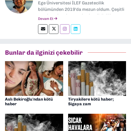
Ege Üniversitesi İLEF Gazetecilik
bölümünden 2019'da mezun oldum. Çeşitli
yerel ve ulusal gazetelerde editörlük,
Devam Et
muhabirlik yaptım. Teknoloji bloglarını
okumayı severim.
Bunlar da ilginizi çekebilir
Aslı Bekiroğlu'ndan kötü
Tiryakilere kötü haber;
haber
Sigaya zam