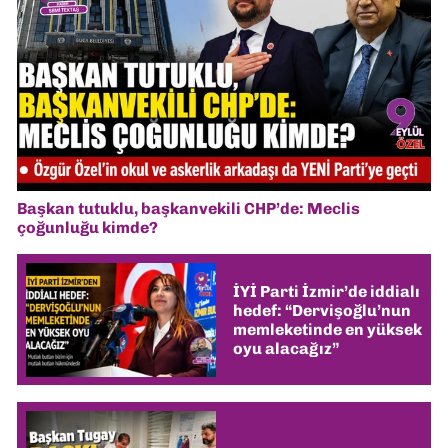
Başkan tutuklu, başkanvekili CHP’de: Meclis
çoğunluğu kimde?
İYİ Parti İzmir’de iddialı
hedef: “Dervişoğlu’nun
memleketinde en yüksek
oyu alacağız”