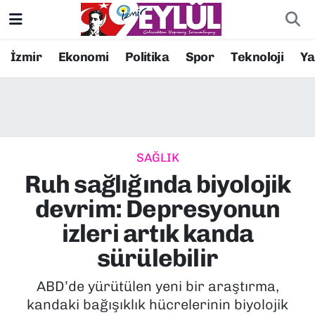
Resmi İlanlar
Konak Nöbetçi Eczaneler
İzmir
Ekonomi
Politika
Spor
Teknoloji
Y
BİLİM
Konak Hava Durumu
DÜNYA
Konak Trafik Yoğunluk Haritası
SAĞLIK
EĞİTİM
Süper Lig Puan Durumu ve Fikstür
Ruh sağlığında biyolojik
EKONOMİ
Tüm Manşetler
devrim: Depresyonun
izleri artık kanda
KÜLTÜR SANAT
Son Dakika Haberleri
sürülebilir
MAGAZİN
Haber Arşivi
ABD’de yürütülen yeni bir araştırma,
kandaki bağışıklık hücrelerinin biyolojik
POLİTİKA