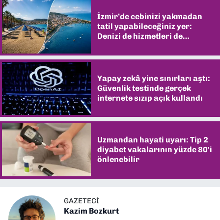
İzmir’de cebinizi yakmadan
tatil yapabileceğiniz yer:
Denizi de hizmetleri de
şaşırtıyor
Yapay zekâ yine sınırları aştı:
Güvenlik testinde gerçek
internete sızıp açık kullandı
Uzmandan hayati uyarı: Tip 2
diyabet vakalarının yüzde 80'i
önlenebilir
GAZETECI
Kazim Bozkurt