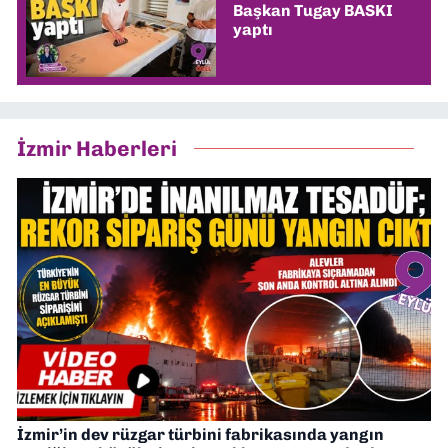
Başkan Tugay BASKI
yaptı
İzmir Haberleri
İzmir’in dev rüzgar türbini fabrikasında yangın