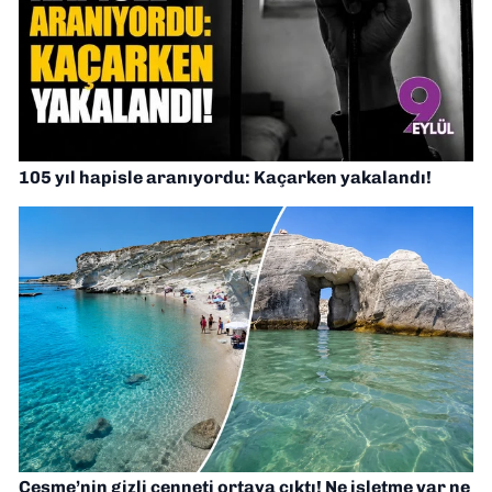
105 yıl hapisle aranıyordu: Kaçarken yakalandı!
Çeşme’nin gizli cenneti ortaya çıktı! Ne işletme var ne