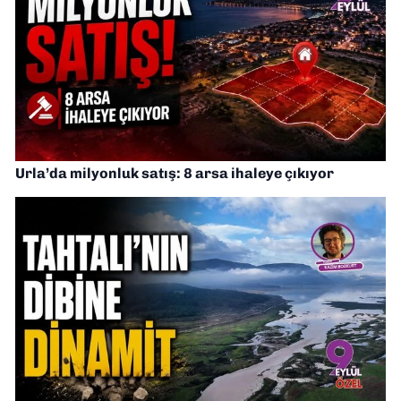
Urla’da milyonluk satış: 8 arsa ihaleye çıkıyor