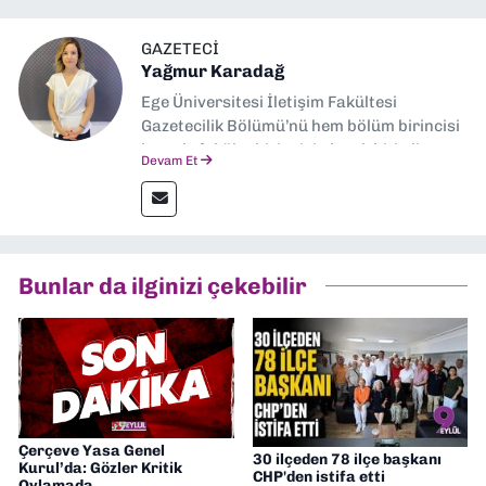
GAZETECI
Yağmur Karadağ
Ege Üniversitesi İletişim Fakültesi
Gazetecilik Bölümü’nü hem bölüm birincisi
hem de fakülte birincisi olarak bitirdim.
Devam Et
Ardından Ege Üniversitesi'nde “Siyasal
İletişim” üzerine yüksek lisans eğitimimi
tamamladım. Halen aynı anabilim dalında
“İklim Krizi Haberciliği” üzerine doktora
eğitimim sürüyor. 9 Eylül'de “Haber
Bunlar da ilginizi çekebilir
Müdürü” olarak görev almaktayım. Hak
odaklı haberciliğe dair çalışmalar
yapıyorum
Çerçeve Yasa Genel
30 ilçeden 78 ilçe başkanı
Kurul’da: Gözler Kritik
CHP'den istifa etti
Oylamada