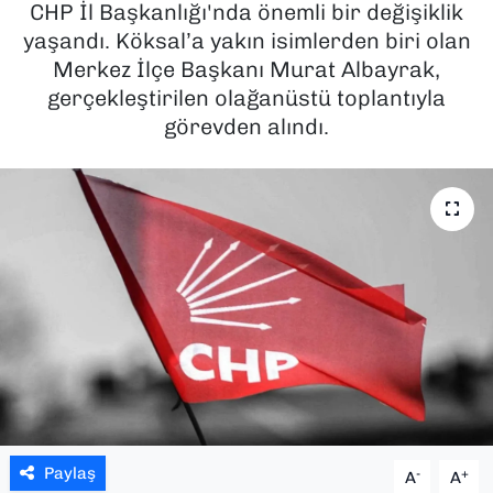
CHP İl Başkanlığı'nda önemli bir değişiklik
yaşandı. Köksal’a yakın isimlerden biri olan
SAĞLIK
Merkez İlçe Başkanı Murat Albayrak,
gerçekleştirilen olağanüstü toplantıyla
SPOR
görevden alındı.
TEKNOLOJİ
YAŞAM
YEREL YÖNETİMLER
Paylaş
-
+
A
A