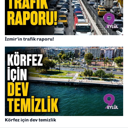
İzmir'in trafik raporu!
Körfez için dev temizlik