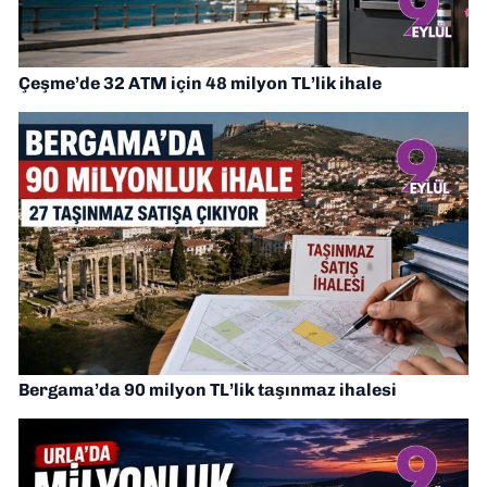
Çeşme’de 32 ATM için 48 milyon TL’lik ihale
Bergama’da 90 milyon TL’lik taşınmaz ihalesi