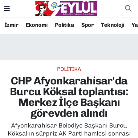
Resmi İlanlar
Konak Nöbetçi Eczaneler
İzmir
Ekonomi
Politika
Spor
Teknoloji
Y
BİLİM
Konak Hava Durumu
DÜNYA
Konak Trafik Yoğunluk Haritası
POLİTİKA
EĞİTİM
Süper Lig Puan Durumu ve Fikstür
CHP Afyonkarahisar'da
EKONOMİ
Tüm Manşetler
Burcu Köksal toplantısı:
Merkez İlçe Başkanı
KÜLTÜR SANAT
Son Dakika Haberleri
görevden alındı
MAGAZİN
Haber Arşivi
Afyonkarahisar Belediye Başkanı Burcu
Köksal'ın sürpriz AK Parti hamlesi sonrası
POLİTİKA