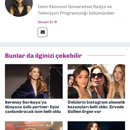
İzmir Ekonomi Üniversitesi Radyo ve
Televizyon Programcılığı bölümünden
2024 senesinde mezun oldum. Dokuz Eylül
Devam Et
Gazetesi'nde spor yazarlığı yaparken,
editörlük görevini de üstleniyorum.
Bunlar da ilginizi çekebilir
Serenay Sarıkaya’ya
Ünlülerin Instagram abonelik
dünyaca ünlü partner: Eşini
kazançları belli oldu: Zirvede
canlandıracak isim belli oldu
Gülben Ergen var