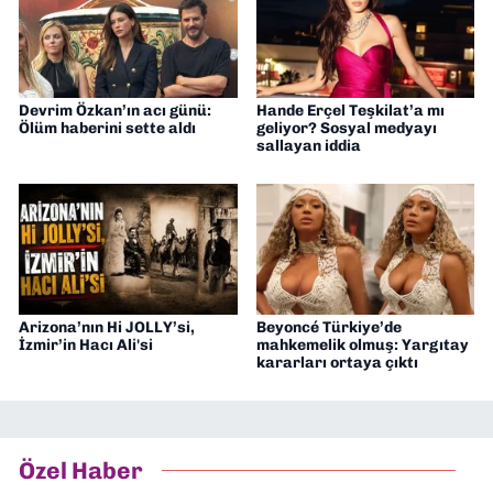
Devrim Özkan’ın acı günü:
Hande Erçel Teşkilat’a mı
Ölüm haberini sette aldı
geliyor? Sosyal medyayı
sallayan iddia
Arizona’nın Hi JOLLY’si,
Beyoncé Türkiye’de
İzmir’in Hacı Ali'si
mahkemelik olmuş: Yargıtay
kararları ortaya çıktı
Özel Haber