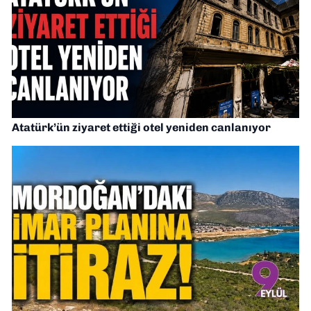
Atatürk’ün ziyaret ettiği otel yeniden canlanıyor