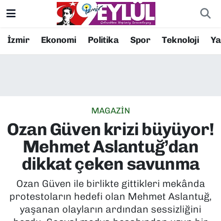
Resmi İlanlar
Konak Nöbetçi Eczaneler
İzmir
Ekonomi
Politika
Spor
Teknoloji
Y
BİLİM
Konak Hava Durumu
DÜNYA
Konak Trafik Yoğunluk Haritası
MAGAZİN
EĞİTİM
Süper Lig Puan Durumu ve Fikstür
Ozan Güven krizi büyüyor!
EKONOMİ
Tüm Manşetler
Mehmet Aslantuğ’dan
dikkat çeken savunma
KÜLTÜR SANAT
Son Dakika Haberleri
Ozan Güven ile birlikte gittikleri mekânda
MAGAZİN
Haber Arşivi
protestoların hedefi olan Mehmet Aslantuğ,
yaşanan olayların ardından sessizliğini
POLİTİKA