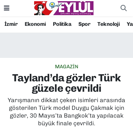
Resmi İlanlar
Konak Nöbetçi Eczaneler
İzmir
Ekonomi
Politika
Spor
Teknoloji
Y
BİLİM
Konak Hava Durumu
DÜNYA
Konak Trafik Yoğunluk Haritası
MAGAZİN
EĞİTİM
Süper Lig Puan Durumu ve Fikstür
Tayland’da gözler Türk
EKONOMİ
Tüm Manşetler
güzele çevrildi
KÜLTÜR SANAT
Son Dakika Haberleri
Yarışmanın dikkat çeken isimleri arasında
gösterilen Türk model Duygu Çakmak için
MAGAZİN
Haber Arşivi
gözler, 30 Mayıs’ta Bangkok’ta yapılacak
büyük finale çevrildi.
POLİTİKA