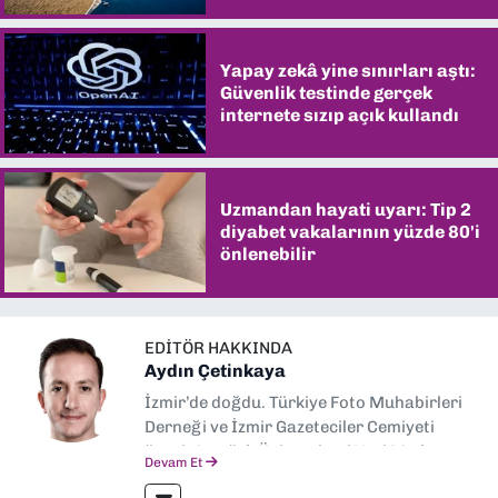
Yapay zekâ yine sınırları aştı:
Güvenlik testinde gerçek
internete sızıp açık kullandı
Uzmandan hayati uyarı: Tip 2
diyabet vakalarının yüzde 80'i
önlenebilir
EDITÖR HAKKINDA
Aydın Çetinkaya
İzmir’de doğdu. Türkiye Foto Muhabirleri
Derneği ve İzmir Gazeteciler Cemiyeti
üyesi. Atatürk Üniversitesi Yeni Medya ve
Devam Et
Gazetecilik, Akdeniz Üniversitesi İletişim