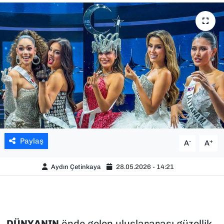
SAĞLIK
SPOR
TEKNOLOJİ
YAŞAM
YEREL YÖNETİMLER
Paylaş
-
+
A
A
Aydın Çetinkaya
28.05.2026 - 14:21
DÜNYANIN
önde gelen uluslararası güzellik