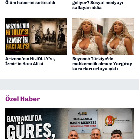
Ölüm haberini sette aldı
geliyor? Sosyal medyayı
sallayan iddia
Arizona’nın Hi JOLLY’si,
Beyoncé Türkiye’de
İzmir’in Hacı Ali'si
mahkemelik olmuş: Yargıtay
kararları ortaya çıktı
Özel Haber