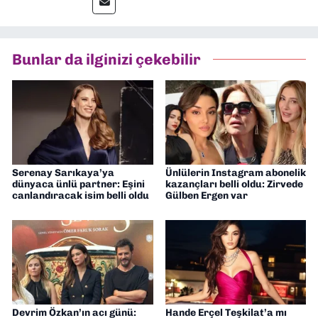
Fakültesi Gazetecilik Bölümü mezunu. 2006
yılından bu yana gazetecilik yapıyor.
Bunlar da ilginizi çekebilir
Serenay Sarıkaya’ya
Ünlülerin Instagram abonelik
dünyaca ünlü partner: Eşini
kazançları belli oldu: Zirvede
canlandıracak isim belli oldu
Gülben Ergen var
Devrim Özkan’ın acı günü:
Hande Erçel Teşkilat’a mı