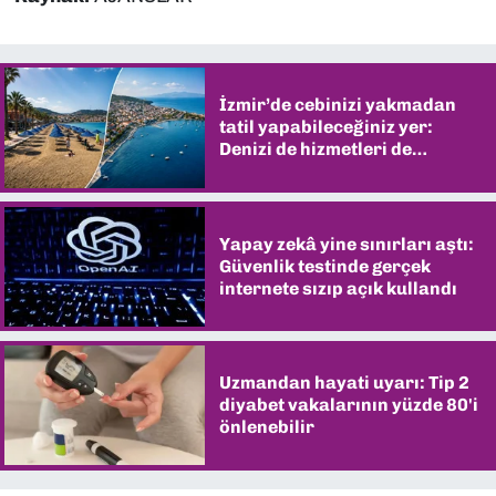
İzmir’de cebinizi yakmadan
tatil yapabileceğiniz yer:
Denizi de hizmetleri de
şaşırtıyor
Yapay zekâ yine sınırları aştı:
Güvenlik testinde gerçek
internete sızıp açık kullandı
Uzmandan hayati uyarı: Tip 2
diyabet vakalarının yüzde 80'i
önlenebilir