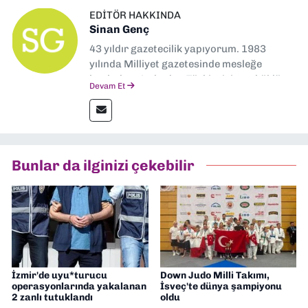
EDITÖR HAKKINDA
Sinan Genç
43 yıldır gazetecilik yapıyorum. 1983
yılında Milliyet gazetesinde mesleğe
başladım. Ardından Türkiye’nin en köklü
Devam Et
gazetelerinden Yeni Asır’da 36 yıl boyunca
muhabir, editör, müdür yardımcısı ve spor
müdürü olarak görev yaptım. Ayrıca Yeni
Asır TV’de 7 yıl boyunca programlar
hazırlayıp sundum. Şu anda Dokuz Eylül
Bunlar da ilginizi çekebilir
Gazetesi'nde editörlük yapıyorum
İzmir'de uyu*turucu
Down Judo Milli Takımı,
operasyonlarında yakalanan
İsveç'te dünya şampiyonu
2 zanlı tutuklandı
oldu