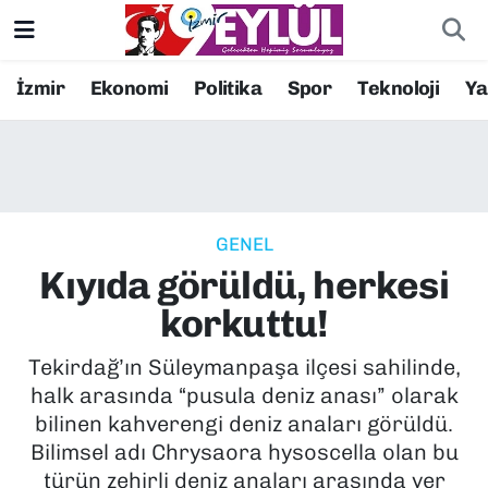
Resmi İlanlar
Konak Nöbetçi Eczaneler
İzmir
Ekonomi
Politika
Spor
Teknoloji
Y
BİLİM
Konak Hava Durumu
DÜNYA
Konak Trafik Yoğunluk Haritası
GENEL
EĞİTİM
Süper Lig Puan Durumu ve Fikstür
Kıyıda görüldü, herkesi
EKONOMİ
Tüm Manşetler
korkuttu!
KÜLTÜR SANAT
Son Dakika Haberleri
Tekirdağ’ın Süleymanpaşa ilçesi sahilinde,
halk arasında “pusula deniz anası” olarak
MAGAZİN
Haber Arşivi
bilinen kahverengi deniz anaları görüldü.
Bilimsel adı Chrysaora hysoscella olan bu
POLİTİKA
türün zehirli deniz anaları arasında yer