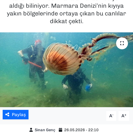
aldığı biliniyor. Marmara Denizi’nin kıyıya
SAĞLIK
yakın bölgelerinde ortaya çıkan bu canlılar
dikkat çekti.
SPOR
TEKNOLOJİ
YAŞAM
YEREL YÖNETİMLER
Paylaş
-
+
A
A
Sinan Genç
26.05.2026 - 22:10