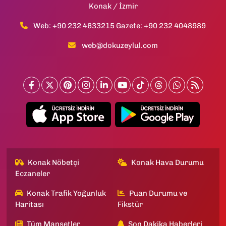
Konak / İzmir
Web: +90 232 4633215 Gazete: +90 232 4048989
web@dokuzeylul.com
Konak Nöbetçi
Konak Hava Durumu
Eczaneler
Konak Trafik Yoğunluk
Puan Durumu ve
Haritası
Fikstür
Tüm Manşetler
Son Dakika Haberleri