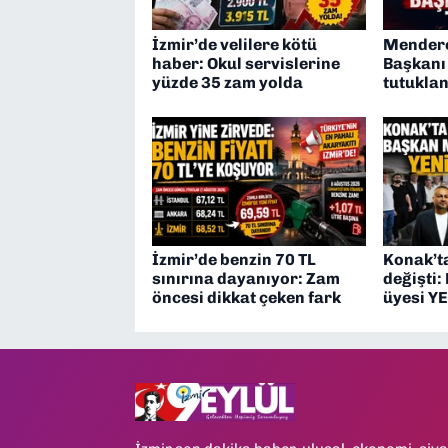
İzmir’de velilere kötü
Mendere
haber: Okul servislerine
Başkanı 
yüzde 35 zam yolda
tutuklan
İzmir’de benzin 70 TL
Konak’ta
sınırına dayanıyor: Zam
değişti:
öncesi dikkat çeken fark
üyesi YE