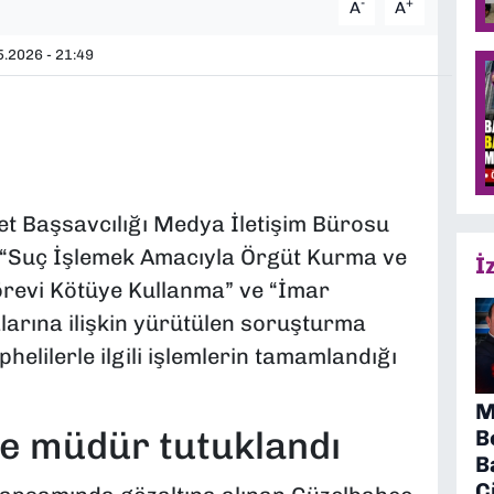
-
+
A
A
.2026 - 21:49
t Başsavcılığı Medya İletişim Bürosu
 “Suç İşlemek Amacıyla Örgüt Kurma ve
İ
örevi Kötüye Kullanma” ve “İmar
larına ilişkin yürütülen soruşturma
elilerle ilgili işlemlerin tamamlandığı
M
ve müdür tutuklandı
B
B
Ç