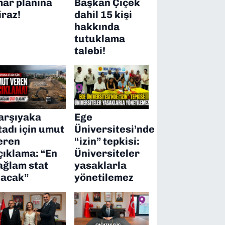
mar planına
Başkan Çiçek
iraz!
dahil 15 kişi
hakkında
tutuklama
talebi!
arşıyaka
Ege
tadı için umut
Üniversitesi’nde
eren
“izin” tepkisi:
çıklama: “En
Üniversiteler
ağlam stat
yasaklarla
lacak”
yönetilemez