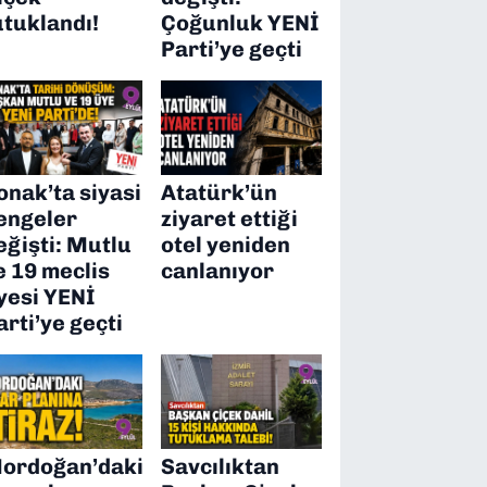
utuklandı!
Çoğunluk YENİ
Parti’ye geçti
onak’ta siyasi
Atatürk’ün
engeler
ziyaret ettiği
eğişti: Mutlu
otel yeniden
e 19 meclis
canlanıyor
yesi YENİ
arti’ye geçti
ordoğan’daki
Savcılıktan