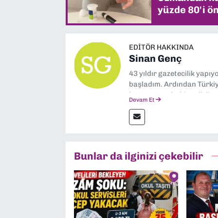
yüzde 80'i ön
EDITÖR HAKKINDA
Sinan Genç
43 yıldır gazetecilik yapı
başladım. Ardından Türkiye
boyunca muhabir, editör,
Devam Et
yaptım. Ayrıca Yeni Asır 
anda Dokuz Eylül Gazetesi
Bunlar da ilginizi çekebilir