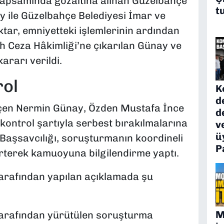
apsamında gözaltına alınan Güzelbahçe
t
 ile Güzelbahçe Belediyesi İmar ve
ar, emniyetteki işlemlerinin ardından
lh Ceza Hâkimliği’ne çıkarılan Günay ve
rarı verildi.
rol
K
d
çen Nermin Günay, Özden Mustafa İnce
d
kontrol şartıyla serbest bırakılmalarına
v
ü
 Başsavcılığı, soruşturmanın koordineli
P
lirterek kamuoyuna bilgilendirme yaptı.
tarafından yapılan açıklamada şu
M
tarafından yürütülen soruşturma