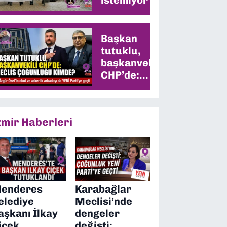
Başkan
tutuklu,
başkanvekili
CHP’de:
Meclis
çoğunluğu
kimde?
zmir Haberleri
enderes
Karabağlar
elediye
Meclisi’nde
aşkanı İlkay
dengeler
içek
değişti: