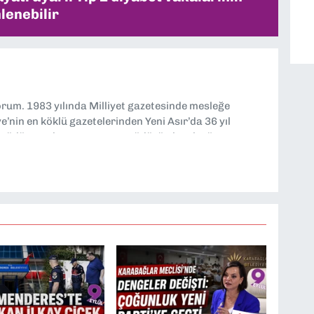
lenebilir
yorum. 1983 yılında Milliyet gazetesinde mesleğe
’nin en köklü gazetelerinden Yeni Asır’da 36 yıl
 müdür yardımcısı ve spor müdürü olarak görev
TV’de 7 yıl boyunca programlar hazırlayıp sundum. Şu
'nde editörlük yapıyorum