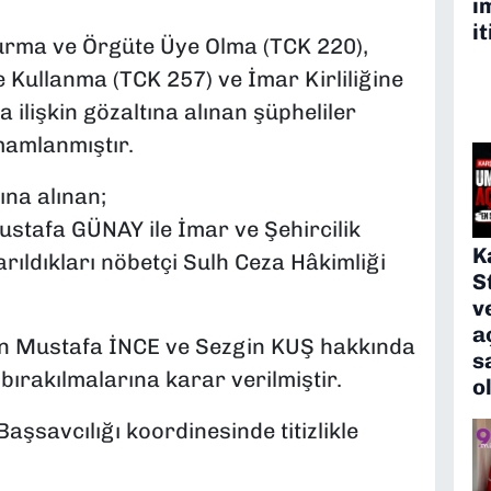
i
it
urma ve Örgüte Üye Olma (TCK 220),
 Kullanma (TCK 257) ve İmar Kirliliğine
ilişkin gözaltına alınan şüpheliler
mamlanmıştır.
na alınan;
stafa GÜNAY ile İmar ve Şehircilik
K
ldıkları nöbetçi Sulh Ceza Hâkimliği
S
v
a
n Mustafa İNCE ve Sezgin KUŞ hakkında
s
 bırakılmalarına karar verilmiştir.
o
şsavcılığı koordinesinde titizlikle