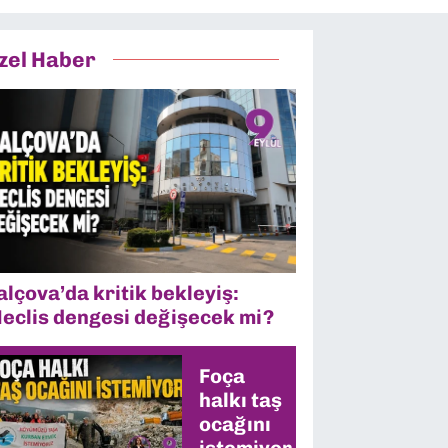
zel Haber
alçova’da kritik bekleyiş:
eclis dengesi değişecek mi?
Foça
halkı taş
ocağını
istemiyor