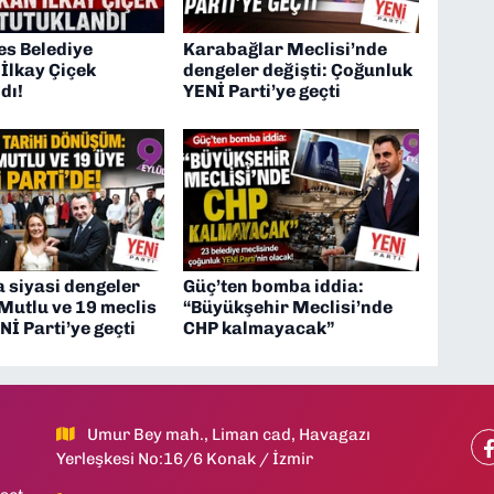
s Belediye
Karabağlar Meclisi’nde
İlkay Çiçek
dengeler değişti: Çoğunluk
dı!
YENİ Parti’ye geçti
 siyasi dengeler
Güç’ten bomba iddia:
 Mutlu ve 19 meclis
“Büyükşehir Meclisi’nde
Nİ Parti’ye geçti
CHP kalmayacak”
Umur Bey mah., Liman cad, Havagazı
Yerleşkesi No:16/6 Konak / İzmir