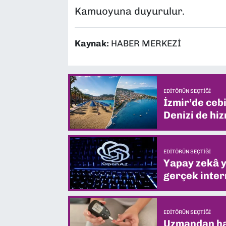
Kamuoyuna duyurulur.
Kaynak:
HABER MERKEZİ
EDITÖRÜN SEÇTIĞI
İzmir’de ceb
Denizi de hiz
EDITÖRÜN SEÇTIĞI
Yapay zekâ yi
gerçek intern
EDITÖRÜN SEÇTIĞI
Uzmandan hay