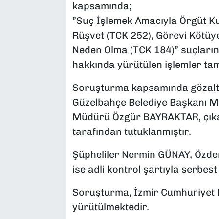
kapsamında;
”Suç İşlemek Amacıyla Örgüt K
Rüşvet (TCK 252), Görevi Kötüye
Neden Olma (TCK 184)” suçlarına 
hakkında yürütülen işlemler ta
Soruşturma kapsamında gözaltı
Güzelbahçe Belediye Başkanı Mu
Müdürü Özgür BAYRAKTAR, çıkarı
tarafından tutuklanmıştır.
Şüpheliler Nermin GÜNAY, Özde
ise adli kontrol şartıyla serbest
Soruşturma, İzmir Cumhuriyet Ba
yürütülmektedir.