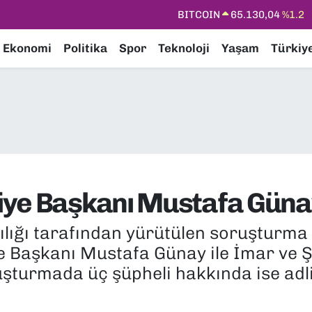
DOLAR
47,7106
%0.17
Ekonomi
Politika
Spor
Teknoloji
Yaşam
Türkiy
EURO
55,1652
%0.27
STERLİN
64,4046
%0.35
GRAM ALTIN
6618.49
%2.12
BİST100
13.773
%-19
iye Başkanı Mustafa Günay
lığı tarafından yürütülen soruşturma
e Başkanı Mustafa Günay ile İmar ve 
şturmada üç şüpheli hakkında ise adli