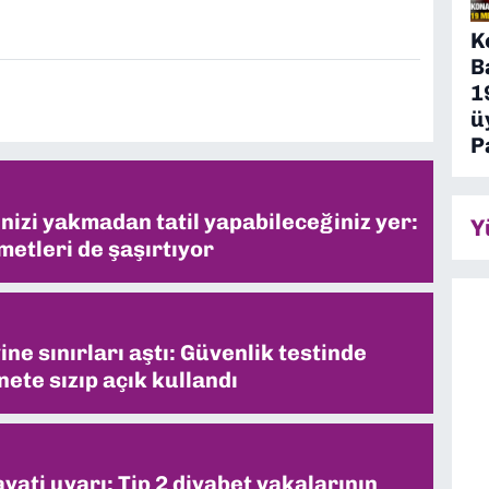
K
B
1
ü
P
inizi yakmadan tatil yapabileceğiniz yer:
Y
metleri de şaşırtıyor
ne sınırları aştı: Güvenlik testinde
ete sızıp açık kullandı
ati uyarı: Tip 2 diyabet vakalarının