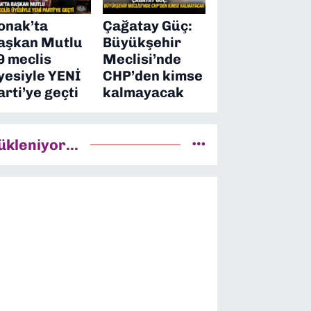
onak’ta
Çağatay Güç:
aşkan Mutlu
Büyükşehir
9 meclis
Meclisi’nde
yesiyle YENİ
CHP’den kimse
arti’ye geçti
kalmayacak
ükleniyor...