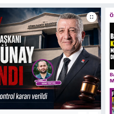
Ö
B
M