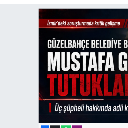
SAĞLIK
SPOR
TEKNOLOJİ
YAŞAM
YEREL YÖNETİMLER