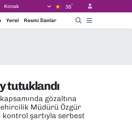
°
Konak
35
e
Yerel
Resmi İlanlar
 tutuklandı
 kapsamında gözaltına
Şehircilik Müdürü Özgür
 kontrol şartıyla serbest