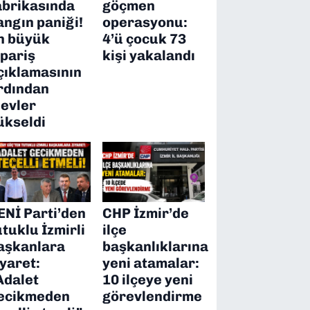
abrikasında
göçmen
angın paniği!
operasyonu:
n büyük
4’ü çocuk 73
ipariş
kişi yakalandı
çıklamasının
rdından
levler
ükseldi
ENİ Parti’den
CHP İzmir’de
utuklu İzmirli
ilçe
aşkanlara
başkanlıklarına
iyaret:
yeni atamalar:
Adalet
10 ilçeye yeni
ecikmeden
görevlendirme