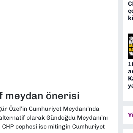
C
ç
k
1
a
K
y
if meydan önerisi
zgür Özel’in Cumhuriyet Meydanı’nda
Y
alternatif olarak Gündoğdu Meydanı’nı
 CHP cephesi ise mitingin Cumhuriyet