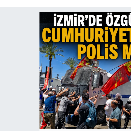
SAĞLIK
SPOR
TEKNOLOJİ
YAŞAM
YEREL YÖNETİMLER