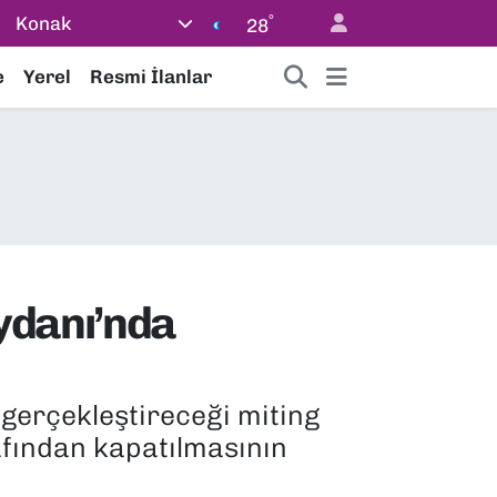
°
Konak
28
e
Yerel
Resmi İlanlar
ydanı’nda
gerçekleştireceği miting
afından kapatılmasının