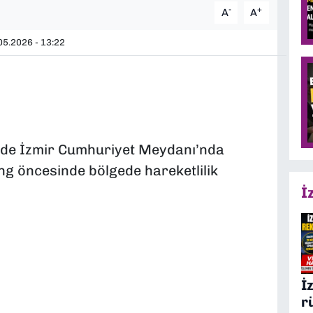
-
+
A
A
5.2026 - 13:22
’de İzmir Cumhuriyet Meydanı’nda
ing öncesinde bölgede hareketlilik
İ
İ
r