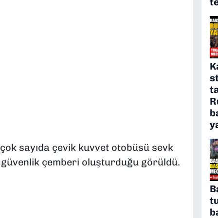
t
K
s
t
R
b
y
çok sayıda çevik kuvvet otobüsü sevk
iş güvenlik çemberi oluşturduğu görüldü.
B
t
b