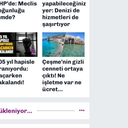
HP’de: Meclis
yapabileceğiniz
oğunluğu
yer: Denizi de
imde?
hizmetleri de
şaşırtıyor
05 yıl hapisle
Çeşme’nin gizli
ranıyordu:
cenneti ortaya
açarken
çıktı! Ne
akalandı!
işletme var ne
ücret…
ükleniyor...