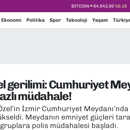
BITCOIN
64.643,95
%0.16
DOLAR
47,6704
%0
Ekonomi
Politika
Spor
Teknoloji
Yaşam
Türkiy
EURO
55,0406
%-0.08
STERLİN
64,2143
%0
GRAM ALTIN
6500.87
%0.12
BİST100
13.799
%70
el gerilimi: Cumhuriyet Me
azlı müdahale!
zel’in İzmir Cumhuriyet Meydanı’nda 
ükseldi. Meydanın emniyet güçleri tar
gruplara polis müdahalesi başladı.