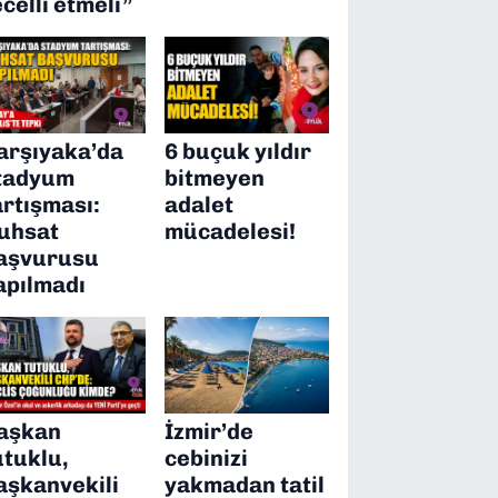
ecelli etmeli”
arşıyaka’da
6 buçuk yıldır
tadyum
bitmeyen
artışması:
adalet
uhsat
mücadelesi!
aşvurusu
apılmadı
aşkan
İzmir’de
utuklu,
cebinizi
aşkanvekili
yakmadan tatil