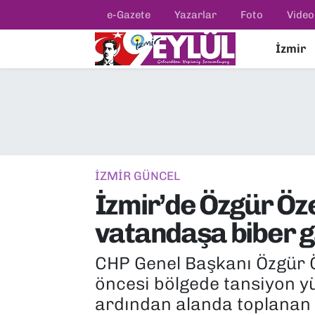
e-Gazete
Yazarlar
Foto
Video
İzmir
Resmi İlanlar
Konak Nöbetçi Eczaneler
BİLİM
Konak Hava Durumu
DÜNYA
Konak Trafik Yoğunluk Haritası
EĞİTİM
Süper Lig Puan Durumu ve Fikstür
İZMİR GÜNCEL
İzmir’de Özgür Öz
EKONOMİ
Tüm Manşetler
vatandaşa biber g
KÜLTÜR SANAT
Son Dakika Haberleri
CHP Genel Başkanı Özgür Ö
MAGAZİN
Haber Arşivi
öncesi bölgede tansiyon y
ardından alanda toplanan 
POLİTİKA