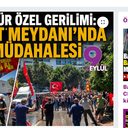
Ö
B
C
k