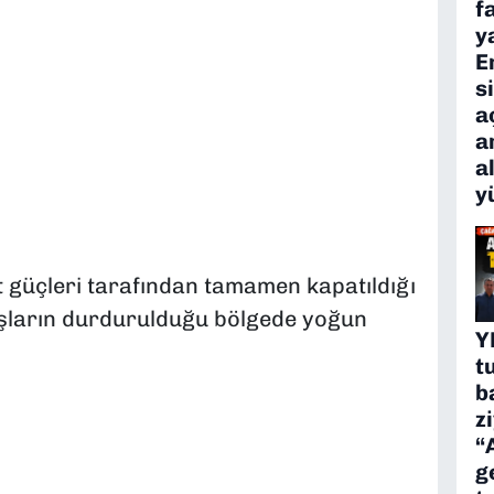
f
y
E
s
a
a
a
y
 güçleri tarafından tamamen kapatıldığı
kışların durdurulduğu bölgede yoğun
Y
t
b
z
“
g