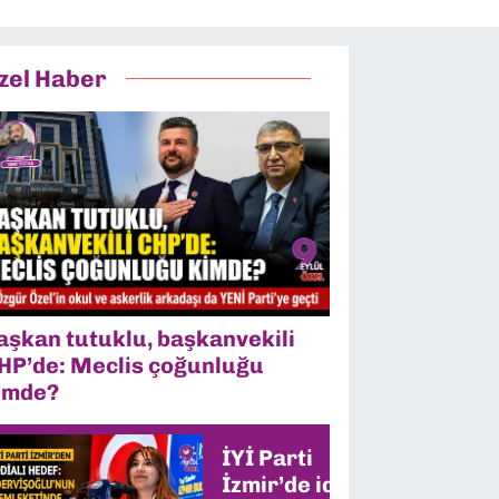
zel Haber
aşkan tutuklu, başkanvekili
HP’de: Meclis çoğunluğu
imde?
İYİ Parti
İzmir’de iddialı