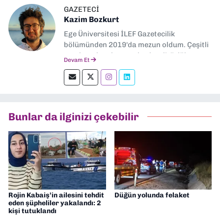
GAZETECI
Kazim Bozkurt
Ege Üniversitesi İLEF Gazetecilik
bölümünden 2019'da mezun oldum. Çeşitli
yerel ve ulusal gazetelerde editörlük,
Devam Et
muhabirlik yaptım. Teknoloji bloglarını
okumayı severim.
Bunlar da ilginizi çekebilir
Rojin Kabaiş’in ailesini tehdit
Düğün yolunda felaket
eden şüpheliler yakalandı: 2
kişi tutuklandı