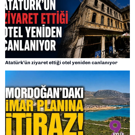
Atatürk’ün ziyaret ettiği otel yeniden canlanıyor