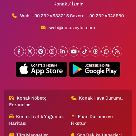
Konak / İzmir
Web: +90 232 4633215 Gazete: +90 232 4048989
web@dokuzeylul.com
Konak Nöbetçi
Konak Hava Durumu
Eczaneler
Konak Trafik Yoğunluk
Puan Durumu ve
Haritası
Fikstür
Tüm Manşetler
Son Dakika Haberleri