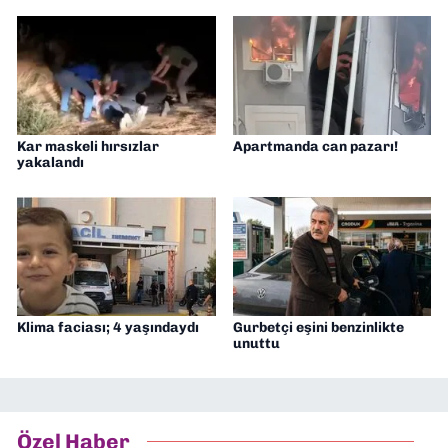
Kar maskeli hırsızlar
Apartmanda can pazarı!
yakalandı
Klima faciası; 4 yaşındaydı
Gurbetçi eşini benzinlikte
unuttu
Özel Haber