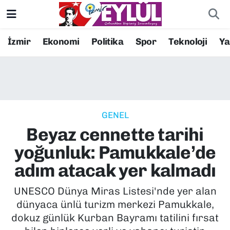
Resmi İlanlar
Konak Nöbetçi Eczaneler
İzmir
Ekonomi
Politika
Spor
Teknoloji
Y
BİLİM
Konak Hava Durumu
DÜNYA
Konak Trafik Yoğunluk Haritası
GENEL
EĞİTİM
Süper Lig Puan Durumu ve Fikstür
Beyaz cennette tarihi
EKONOMİ
Tüm Manşetler
yoğunluk: Pamukkale’de
adım atacak yer kalmadı
KÜLTÜR SANAT
Son Dakika Haberleri
UNESCO Dünya Miras Listesi'nde yer alan
MAGAZİN
Haber Arşivi
dünyaca ünlü turizm merkezi Pamukkale,
dokuz günlük Kurban Bayramı tatilini fırsat
POLİTİKA