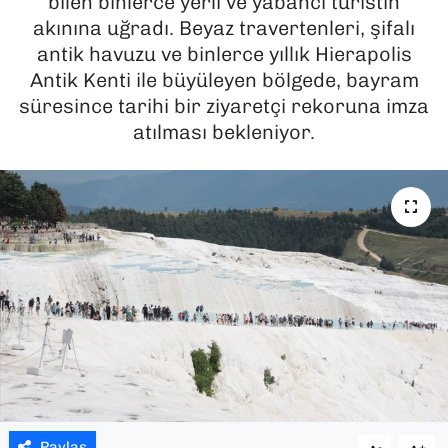
bilen binlerce yerli ve yabancı turistin
akınına uğradı. Beyaz travertenleri, şifalı
SAĞLIK
antik havuzu ve binlerce yıllık Hierapolis
Antik Kenti ile büyüleyen bölgede, bayram
SPOR
süresince tarihi bir ziyaretçi rekoruna imza
atılması bekleniyor.
TEKNOLOJİ
YAŞAM
YEREL YÖNETİMLER
Paylaş
-
+