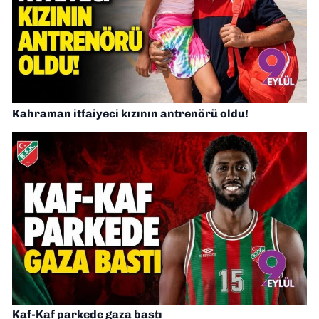
Kahraman itfaiyeci kızının antrenörü oldu!
Kaf-Kaf parkede gaza bastı