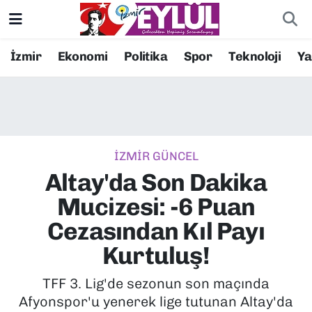
Resmi İlanlar
Konak Nöbetçi Eczaneler
İzmir
Ekonomi
Politika
Spor
Teknoloji
Y
BİLİM
Konak Hava Durumu
DÜNYA
Konak Trafik Yoğunluk Haritası
İZMİR GÜNCEL
EĞİTİM
Süper Lig Puan Durumu ve Fikstür
Altay'da Son Dakika
EKONOMİ
Tüm Manşetler
Mucizesi: -6 Puan
Cezasından Kıl Payı
KÜLTÜR SANAT
Son Dakika Haberleri
Kurtuluş!
MAGAZİN
Haber Arşivi
TFF 3. Lig'de sezonun son maçında
Afyonspor'u yenerek lige tutunan Altay'da
POLİTİKA