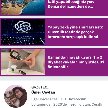
tatil yapabileceğiniz yer:
Denizi de hizmetleri de
şaşırtıyor
Yapay zekâ yine sınırları aştı:
Güvenlik testinde gerçek
internete sızıp açık kullandı
Uzmandan hayati uyarı: Tip 2
diyabet vakalarının yüzde 80'i
önlenebilir
GAZETECİ
Ömer Ceylan
Ege Üniversitesi İLEF Gazetecilik
bölümünden 2020'de mezun oldum. Çeşitli