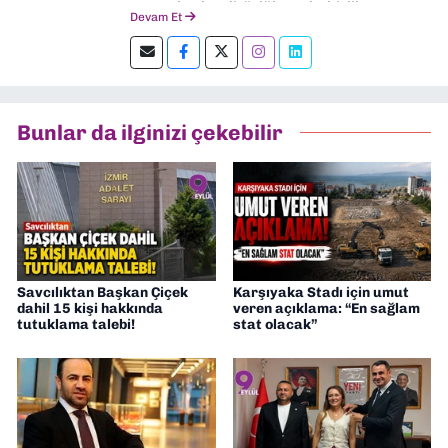
gazetelerde editörlük, muhabirlik yaptım.
Devam Et
Şu an kültür-sanat muhabirliği ve
editörlük yapıyorum.
Bunlar da ilginizi çekebilir
Savcılıktan Başkan Çiçek
Karşıyaka Stadı için umut
dahil 15 kişi hakkında
veren açıklama: “En sağlam
tutuklama talebi!
stat olacak”