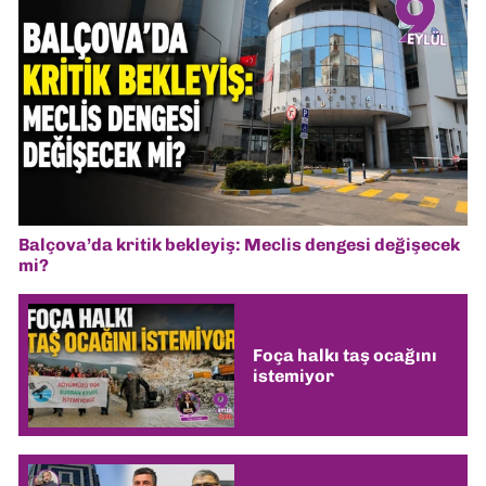
Balçova’da kritik bekleyiş: Meclis dengesi değişecek
mi?
Foça halkı taş ocağını
istemiyor