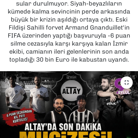
sular durulmuyor. Siyah-beyazlıların
kümede kalma sevincinin perde arkasında
SAĞLIK
büyük bir krizin aşıldığı ortaya çıktı. Eski
Fildişi Sahilli forvet Armand Gnanduillet'in
SPOR
FIFA üzerinden yaptığı başvuruyla -6 puan
TEKNOLOJİ
silme cezasıyla karşı karşıya kalan İzmir
ekibi, camianın ileri gelenlerinin son anda
YAŞAM
topladığı 30 bin Euro ile kabustan uyandı.
YEREL YÖNETİMLER