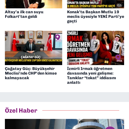
Altay’a ilk can suyu
Konak’ta Başkan Mutlu 19
Folkart’tan geldi
meclis üyesiyle YENİ Parti’ye
geçti
Çağatay Güç: Büyükşehir
İzmirli Irmak öğretmen
Meclisi’nde CHP’den kimse
davasında yeni gelişme:
kalmayacak
Tanıklar “tokat” iddiasını
anlattı
Özel Haber