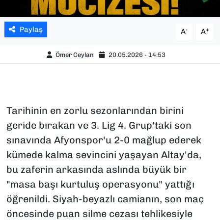
Paylaş
-
+
A
A
Ömer Ceylan
20.05.2026 - 14:53
Tarihinin en zorlu sezonlarından birini
geride bırakan ve 3. Lig 4. Grup'taki son
sınavında Afyonspor'u 2-0 mağlup ederek
kümede kalma sevincini yaşayan Altay'da,
bu zaferin arkasında aslında büyük bir
"masa başı kurtuluş operasyonu" yattığı
öğrenildi. Siyah-beyazlı camianın, son maç
öncesinde puan silme cezası tehlikesiyle