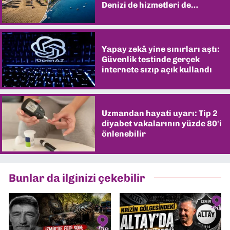
Denizi de hizmetleri de
şaşırtıyor
Yapay zekâ yine sınırları aştı:
Güvenlik testinde gerçek
internete sızıp açık kullandı
Uzmandan hayati uyarı: Tip 2
diyabet vakalarının yüzde 80'i
önlenebilir
Bunlar da ilginizi çekebilir