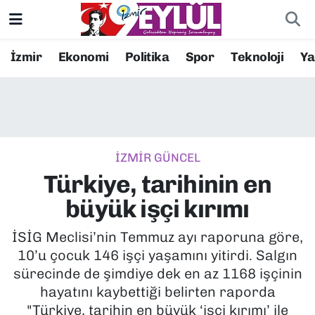
Resmi İlanlar
Konak Nöbetçi Eczaneler
İzmir
Ekonomi
Politika
Spor
Teknoloji
Y
BİLİM
Konak Hava Durumu
DÜNYA
Konak Trafik Yoğunluk Haritası
İZMİR GÜNCEL
EĞİTİM
Süper Lig Puan Durumu ve Fikstür
Türkiye, tarihinin en
EKONOMİ
Tüm Manşetler
büyük işçi kırımı
KÜLTÜR SANAT
Son Dakika Haberleri
İSİG Meclisi’nin Temmuz ayı raporuna göre,
10’u çocuk 146 işçi yaşamını yitirdi. Salgın
MAGAZİN
Haber Arşivi
sürecinde de şimdiye dek en az 1168 işçinin
hayatını kaybettiği belirten raporda
POLİTİKA
"Türkiye, tarihin en büyük ‘işçi kırımı’ ile