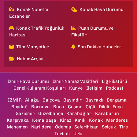
Konak Nöbetçi
Konak Hava Durumu
Eczaneler
Konak Trafik Yoğunluk
Puan Durumu ve
Haritası
Fikstür
Tüm Manşetler
Son Dakika Haberleri
Haber Arşivi
İzmir Hava Durumu
İzmir Namaz Vakitleri
Lig Fikstürü
Genel Kullanım Koşulları
Künye
İletişim
Podcast
İZMİR
Aliağa
Balçova
Bayındır
Bayraklı
Bergama
Beydağ
Bornova
Buca
Çeşme
Çiğli
Dikili
Foça
Gaziemir
Güzelbahçe
Karabağlar
Karaburun
Karşıyaka
Kemalpaşa
Kiraz
Kınık
Konak
Menderes
Menemen
Narlıdere
Ödemiş
Seferihisar
Selçuk
Tire
Torbalı
Urla