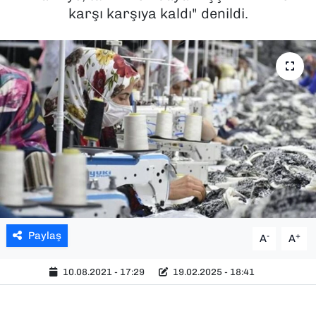
karşı karşıya kaldı" denildi.
SAĞLIK
SPOR
TEKNOLOJİ
YAŞAM
YEREL YÖNETİMLER
Paylaş
-
+
A
A
10.08.2021 - 17:29
19.02.2025 - 18:41