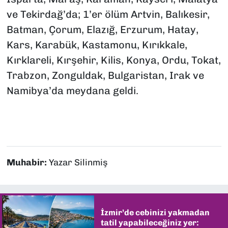
ve Tekirdağ’da; 1’er ölüm Artvin, Balıkesir,
Batman, Çorum, Elazığ, Erzurum, Hatay,
Kars, Karabük, Kastamonu, Kırıkkale,
Kırklareli, Kırşehir, Kilis, Konya, Ordu, Tokat,
Trabzon, Zonguldak, Bulgaristan, Irak ve
Namibya’da meydana geldi.
Muhabir:
Yazar Silinmiş
İzmir’de cebinizi yakmadan
tatil yapabileceğiniz yer: