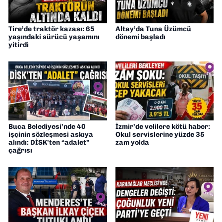
Tire’de traktör kazası: 65
Altay’da Tuna Üzümcü
yaşındaki sürücü yaşamını
dönemi başladı
yitirdi
Buca Belediyesi’nde 40
İzmir’de velilere kötü haber:
işçinin sözleşmesi askıya
Okul servislerine yüzde 35
alındı: DİSK’ten “adalet”
zam yolda
çağrısı