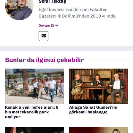
Semi Tektaş
Ege Üniversitesi İletişim Fakültesi
Gazetecilik Bölümü’nden 2019 yılında
mezun oldum. Mezuniyetimin ardından
Devam Et
Ekonomik Çözüm, Yeni İzmir ve İlkses
Gazetesi gibi yayınlarda görev alarak
gazetecilik kariyerime başladım. Şubat
2026’dan bu yana ise Dokuz Eylül
Gazetesi’nde politika ve ekonomi
Bunlar da ilginizi çekebilir
muhabirliği yapıyorum.
Konak’a yeni nefes alanı: 6
Aliağa Sanat Günleri’ne
bin metrekarelik park
görkemli başlangıç
açılıyor