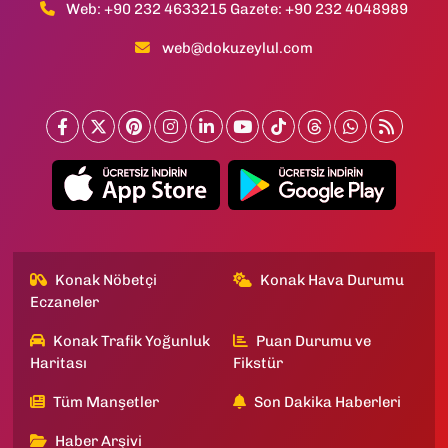
Web: +90 232 4633215 Gazete: +90 232 4048989
web@dokuzeylul.com
Konak Nöbetçi
Konak Hava Durumu
Eczaneler
Konak Trafik Yoğunluk
Puan Durumu ve
Haritası
Fikstür
Tüm Manşetler
Son Dakika Haberleri
Haber Arşivi