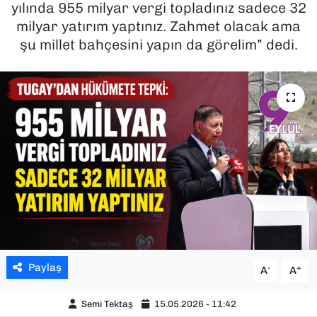
yılında 955 milyar vergi topladınız sadece 32
milyar yatırım yaptınız. Zahmet olacak ama
SAĞLIK
şu millet bahçesini yapın da görelim” dedi.
SPOR
TEKNOLOJİ
YAŞAM
YEREL YÖNETİMLER
Paylaş
-
+
A
A
Semi Tektaş
15.05.2026 - 11:42