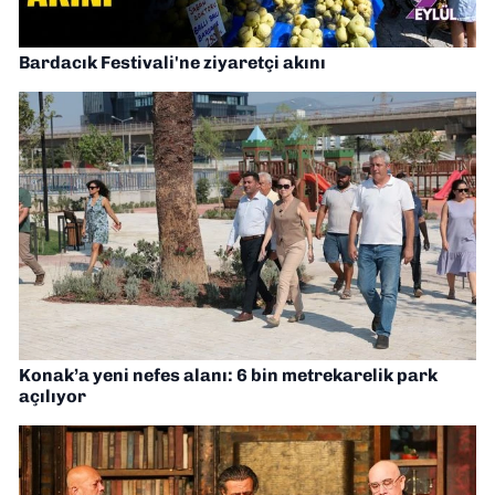
Bardacık Festivali'ne ziyaretçi akını
Konak’a yeni nefes alanı: 6 bin metrekarelik park
açılıyor