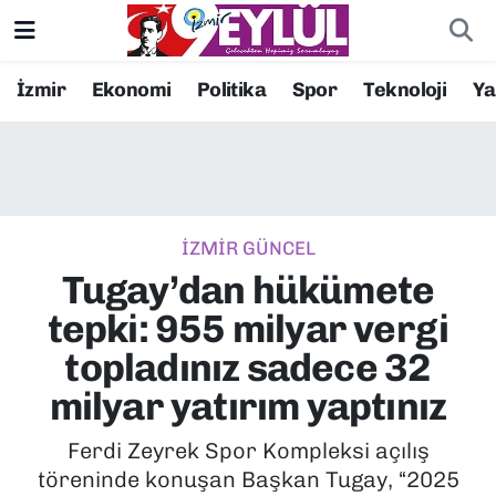
Resmi İlanlar
Konak Nöbetçi Eczaneler
İzmir
Ekonomi
Politika
Spor
Teknoloji
Y
BİLİM
Konak Hava Durumu
DÜNYA
Konak Trafik Yoğunluk Haritası
İZMİR GÜNCEL
EĞİTİM
Süper Lig Puan Durumu ve Fikstür
Tugay’dan hükümete
EKONOMİ
Tüm Manşetler
tepki: 955 milyar vergi
topladınız sadece 32
KÜLTÜR SANAT
Son Dakika Haberleri
milyar yatırım yaptınız
MAGAZİN
Haber Arşivi
Ferdi Zeyrek Spor Kompleksi açılış
töreninde konuşan Başkan Tugay, “2025
POLİTİKA