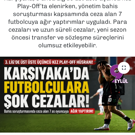
Play-Off’ta elenirken, yönetim bahis
SAĞLIK
soruşturması kapsamında ceza alan 7
futbolcuya ağır yaptırımlar uyguladı. Para
SPOR
cezaları ve uzun süreli cezalar, yeni sezon
öncesi transfer ve sözleşme süreçlerini
TEKNOLOJİ
olumsuz etkileyebilir.
YAŞAM
YEREL YÖNETİMLER