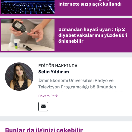
internete sızıp açık kullandı
Uzmandan hayati uyarı: Tip 2
diyabet vakalarının yüzde 80'i
önlenebilir
EDITÖR HAKKINDA
Selin Yıldırım
İzmir Ekonomi Üniversitesi Radyo ve
Televizyon Programcılığı bölümünden
2024 senesinde mezun oldum. Dokuz Eylül
Devam Et
Gazetesi'nde spor yazarlığı yaparken,
editörlük görevini de üstleniyorum.
Bunlar da ilginizi çekebilir