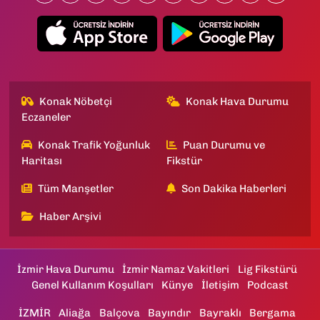
Konak Nöbetçi
Konak Hava Durumu
Eczaneler
Konak Trafik Yoğunluk
Puan Durumu ve
Haritası
Fikstür
Tüm Manşetler
Son Dakika Haberleri
Haber Arşivi
İzmir Hava Durumu
İzmir Namaz Vakitleri
Lig Fikstürü
Genel Kullanım Koşulları
Künye
İletişim
Podcast
İZMİR
Aliağa
Balçova
Bayındır
Bayraklı
Bergama