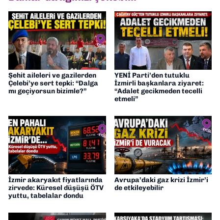
Şehit aileleri ve gazilerden
YENİ Parti’den tutuklu
Çelebi’ye sert tepki: “Dalga
İzmirli başkanlara ziyaret:
mı geçiyorsun bizimle?”
“Adalet gecikmeden tecelli
etmeli”
İzmir akaryakıt fiyatlarında
Avrupa’daki gaz krizi İzmir’i
zirvede: Küresel düşüşü ÖTV
de etkileyebilir
yuttu, tabelalar dondu