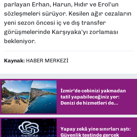
parlayan Erhan, Harun, Hıdır ve Erol'un
sözleşmeleri sürüyor. Kesilen ağır cezaların
yeni sezon öncesi iç ve dış transfer
görüşmelerinde Karşıyaka'yı zorlaması
bekleniyor.
Kaynak:
HABER MERKEZİ
İzmir’de cebinizi yakmadan
tatil yapabileceğiniz yer:
Denizi de hizmetleri de
şaşırtıyor
Yapay zekâ yine sınırları aştı:
Güvenlik testinde gerçek