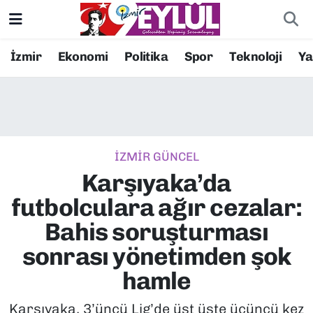
Resmi İlanlar
Konak Nöbetçi Eczaneler
İzmir
Ekonomi
Politika
Spor
Teknoloji
Y
BİLİM
Konak Hava Durumu
DÜNYA
Konak Trafik Yoğunluk Haritası
İZMİR GÜNCEL
EĞİTİM
Süper Lig Puan Durumu ve Fikstür
Karşıyaka’da
EKONOMİ
Tüm Manşetler
futbolculara ağır cezalar:
Bahis soruşturması
KÜLTÜR SANAT
Son Dakika Haberleri
sonrası yönetimden şok
MAGAZİN
Haber Arşivi
hamle
POLİTİKA
Karşıyaka, 3’üncü Lig’de üst üste üçüncü kez