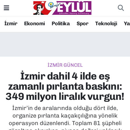
Resmi İlanlar
Konak Nöbetçi Eczaneler
İzmir
Ekonomi
Politika
Spor
Teknoloji
Y
BİLİM
Konak Hava Durumu
DÜNYA
Konak Trafik Yoğunluk Haritası
İZMİR GÜNCEL
EĞİTİM
Süper Lig Puan Durumu ve Fikstür
İzmir dahil 4 ilde eş
EKONOMİ
Tüm Manşetler
zamanlı pırlanta baskını:
349 milyon liralık vurgun!
KÜLTÜR SANAT
Son Dakika Haberleri
İzmir’in de aralarında olduğu dört ilde,
MAGAZİN
Haber Arşivi
organize pırlanta kaçakçılığına yönelik
operasyon düzenlendi. Toplam 81 şüpheli
POLİTİKA