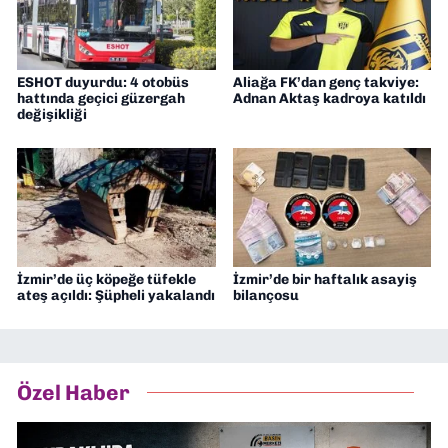
ESHOT duyurdu: 4 otobüs
Aliağa FK’dan genç takviye:
hattında geçici güzergah
Adnan Aktaş kadroya katıldı
değişikliği
İzmir’de üç köpeğe tüfekle
İzmir’de bir haftalık asayiş
ateş açıldı: Şüpheli yakalandı
bilançosu
Özel Haber