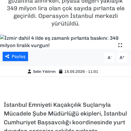
gözaltına alınırken, piyasa değeri yaklaşık
349 milyon lira olan çok sayıda pırlanta ele
SAĞLIK
geçirildi. Operasyon İstanbul merkezli
yürütüldü.
SPOR
TEKNOLOJİ
YAŞAM
Paylaş
-
+
A
A
YEREL YÖNETİMLER
Selin Yıldırım
15.05.2026 - 11:01
İstanbul Emniyeti Kaçakçılık Suçlarıyla
Mücadele Şube Müdürlüğü ekipleri, İstanbul
Cumhuriyet Başsavcılığı koordinesinde yurt