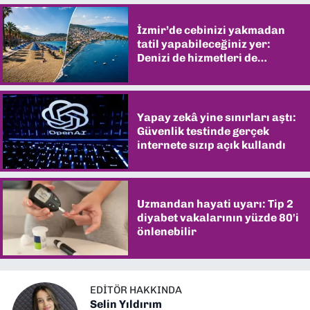
İzmir’de cebinizi yakmadan
tatil yapabileceğiniz yer:
Denizi de hizmetleri de
şaşırtıyor
Yapay zekâ yine sınırları aştı:
Güvenlik testinde gerçek
internete sızıp açık kullandı
Uzmandan hayati uyarı: Tip 2
diyabet vakalarının yüzde 80'i
önlenebilir
EDITÖR HAKKINDA
Selin Yıldırım