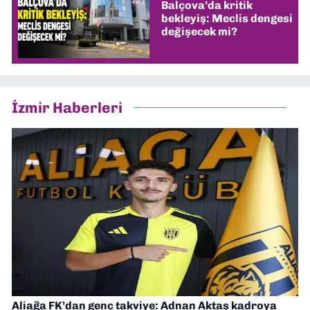
Balçova’da kritik
bekleyiş: Meclis dengesi
değişecek mi?
İzmir Haberleri
Aliağa FK’dan genç takviye: Adnan Aktaş kadroya