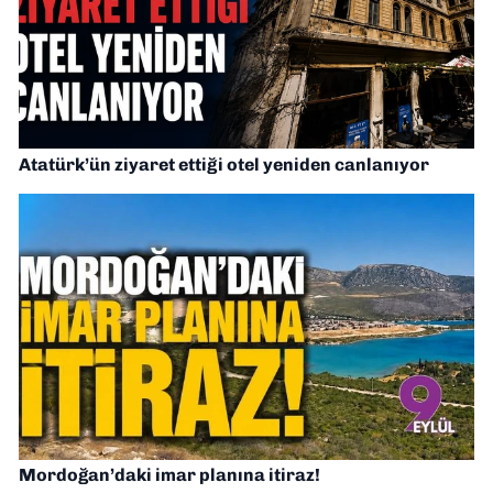
Atatürk’ün ziyaret ettiği otel yeniden canlanıyor
Mordoğan’daki imar planına itiraz!