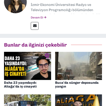
İzmir Ekonomi Üniversitesi Radyo ve
Televizyon Programcılığı bölümünden
2024 senesinde mezun oldum. Dokuz Eylül
Devam Et
Gazetesi'nde spor yazarlığı yaparken,
editörlük görevini de üstleniyorum.
Bunlar da ilginizi çekebilir
Daha 23 yaşındaydı:
Buca’da sünger deposunda
Aliağa’da iş cinayeti
yangın