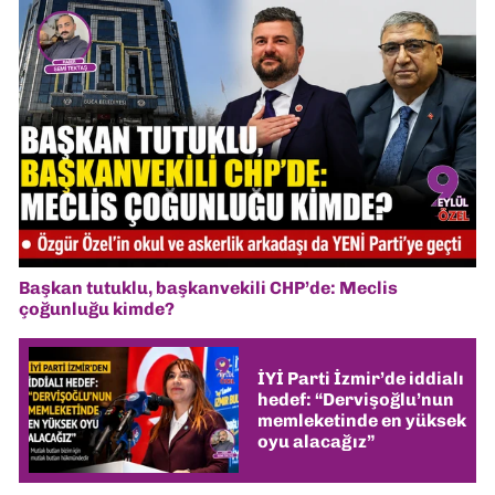
Başkan tutuklu, başkanvekili CHP’de: Meclis
çoğunluğu kimde?
İYİ Parti İzmir’de iddialı
hedef: “Dervişoğlu’nun
memleketinde en yüksek
oyu alacağız”