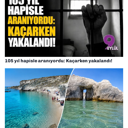
105 yıl hapisle aranıyordu: Kaçarken yakalandı!