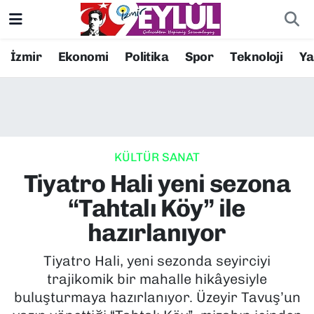
Resmi İlanlar
Konak Nöbetçi Eczaneler
İzmir
Ekonomi
Politika
Spor
Teknoloji
Y
BİLİM
Konak Hava Durumu
DÜNYA
Konak Trafik Yoğunluk Haritası
KÜLTÜR SANAT
EĞİTİM
Süper Lig Puan Durumu ve Fikstür
Tiyatro Hali yeni sezona
EKONOMİ
Tüm Manşetler
“Tahtalı Köy” ile
hazırlanıyor
KÜLTÜR SANAT
Son Dakika Haberleri
Tiyatro Hali, yeni sezonda seyirciyi
MAGAZİN
Haber Arşivi
trajikomik bir mahalle hikâyesiyle
buluşturmaya hazırlanıyor. Üzeyir Tavuş’un
POLİTİKA