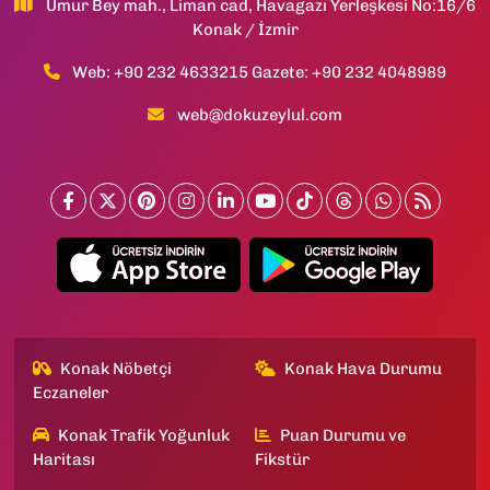
Umur Bey mah., Liman cad, Havagazı Yerleşkesi No:16/6
Konak / İzmir
Web: +90 232 4633215 Gazete: +90 232 4048989
web@dokuzeylul.com
Konak Nöbetçi
Konak Hava Durumu
Eczaneler
Konak Trafik Yoğunluk
Puan Durumu ve
Haritası
Fikstür