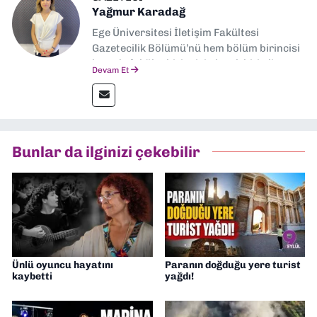
Yağmur Karadağ
Ege Üniversitesi İletişim Fakültesi
Gazetecilik Bölümü’nü hem bölüm birincisi
hem de fakülte birincisi olarak bitirdim.
Devam Et
Ardından Ege Üniversitesi'nde “Siyasal
İletişim” üzerine yüksek lisans eğitimimi
tamamladım. Halen aynı anabilim dalında
“İklim Krizi Haberciliği” üzerine doktora
eğitimim sürüyor. 9 Eylül'de “Haber
Bunlar da ilginizi çekebilir
Müdürü” olarak görev almaktayım. Hak
odaklı haberciliğe dair çalışmalar
yapıyorum
Ünlü oyuncu hayatını
Paranın doğduğu yere turist
kaybetti
yağdı!