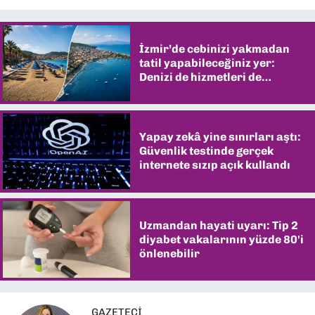
İzmir’de cebinizi yakmadan
tatil yapabileceğiniz yer:
Denizi de hizmetleri de
şaşırtıyor
Yapay zekâ yine sınırları aştı:
Güvenlik testinde gerçek
internete sızıp açık kullandı
Uzmandan hayati uyarı: Tip 2
diyabet vakalarının yüzde 80'i
önlenebilir
GAZETECI