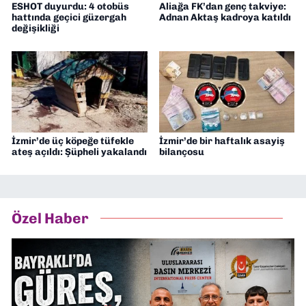
ESHOT duyurdu: 4 otobüs
Aliağa FK’dan genç takviye:
hattında geçici güzergah
Adnan Aktaş kadroya katıldı
değişikliği
İzmir’de üç köpeğe tüfekle
İzmir’de bir haftalık asayiş
ateş açıldı: Şüpheli yakalandı
bilançosu
Özel Haber