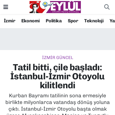
Resmi İlanlar
Konak Nöbetçi Eczaneler
İzmir
Ekonomi
Politika
Spor
Teknoloji
Y
BİLİM
Konak Hava Durumu
DÜNYA
Konak Trafik Yoğunluk Haritası
İZMİR GÜNCEL
EĞİTİM
Süper Lig Puan Durumu ve Fikstür
Tatil bitti, çile başladı:
EKONOMİ
Tüm Manşetler
İstanbul-İzmir Otoyolu
kilitlendi
KÜLTÜR SANAT
Son Dakika Haberleri
Kurban Bayramı tatilinin sona ermesiyle
MAGAZİN
Haber Arşivi
birlikte milyonlarca vatandaş dönüş yoluna
çıktı. İstanbul-İzmir Otoyolu başta olmak
POLİTİKA