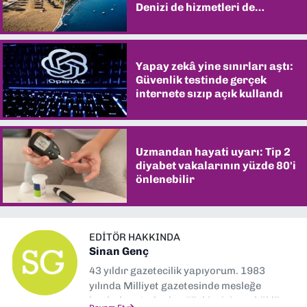
Denizi de hizmetleri de
şaşırtıyor
Yapay zekâ yine sınırları aştı:
Güvenlik testinde gerçek
internete sızıp açık kullandı
Uzmandan hayati uyarı: Tip 2
diyabet vakalarının yüzde 80'i
önlenebilir
EDITÖR HAKKINDA
Sinan Genç
43 yıldır gazetecilik yapıyorum. 1983
yılında Milliyet gazetesinde mesleğe
başladım. Ardından Türkiye’nin en köklü