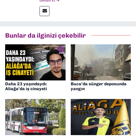
Devam Et
gazetelerinden Yeni Asır’da 36 yıl boyunca
muhabir, editör, müdür yardımcısı ve spor
müdürü olarak görev yaptım. Ayrıca Yeni
Asır TV’de 7 yıl boyunca programlar
hazırlayıp sundum. Şu anda Dokuz Eylül
Bunlar da ilginizi çekebilir
Gazetesi'nde editörlük yapıyorum
Daha 23 yaşındaydı:
Buca’da sünger deposunda
Aliağa’da iş cinayeti
yangın