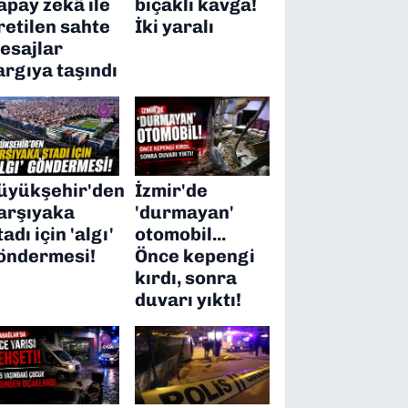
apay zekâ ile
bıçaklı kavga!
retilen sahte
İki yaralı
esajlar
argıya taşındı
üyükşehir'den
İzmir'de
arşıyaka
'durmayan'
tadı için 'algı'
otomobil...
öndermesi!
Önce kepengi
kırdı, sonra
duvarı yıktı!