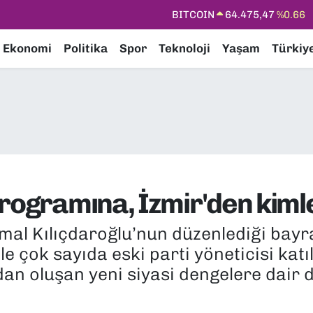
DOLAR
47,5971
%0.05
EURO
55,1336
%0.18
Ekonomi
Politika
Spor
Teknoloji
Yaşam
Türkiy
STERLİN
64,2534
%0.22
GRAM ALTIN
6518.23
%0.39
BİST100
13.703
%0
BITCOIN
64.475,47
%0.66
rogramına, İzmir'den kimle
mal Kılıçdaroğlu’nun düzenlediği ba
ile çok sayıda eski parti yöneticisi katıl
 oluşan yeni siyasi dengelere dair di