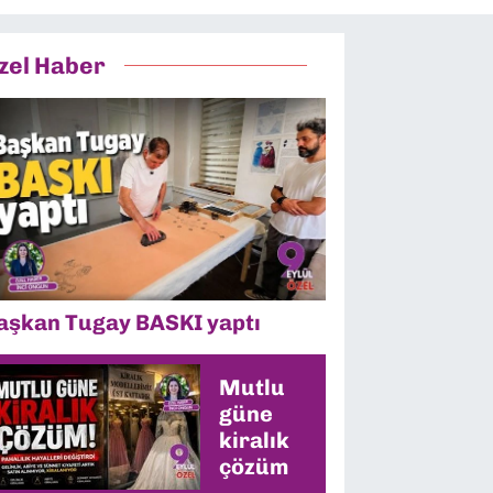
zel Haber
aşkan Tugay BASKI yaptı
Mutlu
güne
kiralık
çözüm