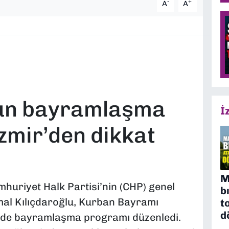
-
+
A
A
nun bayramlaşma
İ
zmir’den dikkat
M
uriyet Halk Partisi’nin (CHP) genel
b
al Kılıçdaroğlu, Kurban Bayramı
t
d
inde bayramlaşma programı düzenledi.