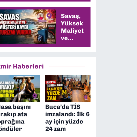
Savaş,
Yüksek
Maliyet
ve
Müşteri
Kaybı
Turizmi
zmir Haberleri
Vurdu
asa başını
Buca’da TİS
ırakıp ata
imzalandı: İlk 6
oprağına
ay için yüzde
öndüler
24 zam