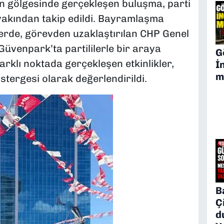
n gölgesinde gerçekleşen buluşma, parti
yakından takip edildi. Bayramlaşma
erde, görevden uzaklaştırılan CHP Genel
üvenpark’ta partililerle bir araya
G
farklı noktada gerçekleşen etkinlikler,
İ
m
stergesi olarak değerlendirildi.
B
Ç
d