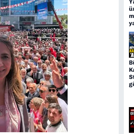
Y
ü
m
y
B
K
S
g