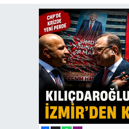
SAĞLIK
SPOR
TEKNOLOJİ
YAŞAM
YEREL YÖNETİMLER