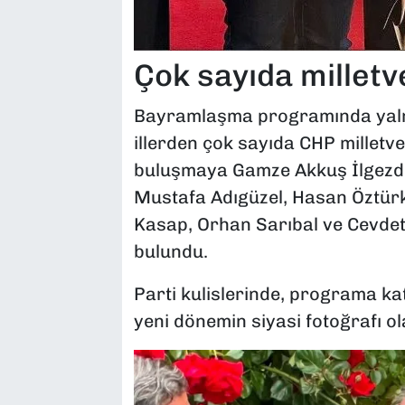
Çok sayıda milletve
Bayramlaşma programında yalnızc
illerden çok sayıda CHP milletve
buluşmaya Gamze Akkuş İlgezdi,
Mustafa Adıgüzel, Hasan Öztürkm
Kasap, Orhan Sarıbal ve Cevdet
bulundu.
Parti kulislerinde, programa katı
yeni dönemin siyasi fotoğrafı o