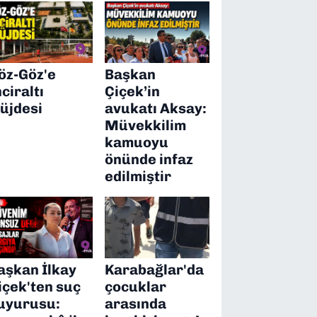
öz-Göz'e
Başkan
nciraltı
Çiçek’in
üjdesi
avukatı Aksay:
Müvekkilim
kamuoyu
önünde infaz
edilmiştir
aşkan İlkay
Karabağlar'da
içek'ten suç
çocuklar
uyurusu:
arasında