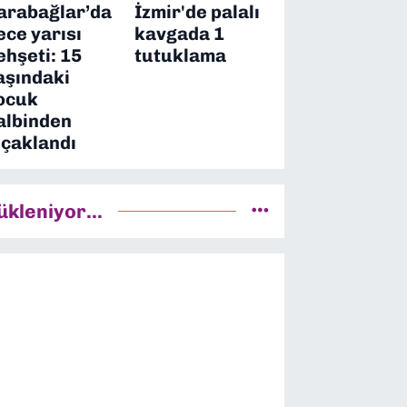
arabağlar’da
İzmir'de palalı
ece yarısı
kavgada 1
ehşeti: 15
tutuklama
aşındaki
ocuk
albinden
ıçaklandı
ükleniyor...