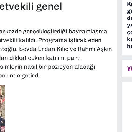
K
etvekili genel
g
d
y
merkezde gerçekleştirdiği bayramlaşma
ç
k
vekili katıldı. Programa iştirak eden
b
antoğlu, Sevda Erdan Kılıç ve Rahmi Aşkın
dan dikkat çeken katılım, parti
isimlerin nasıl bir pozisyon alacağı
Y
erinde getirdi.