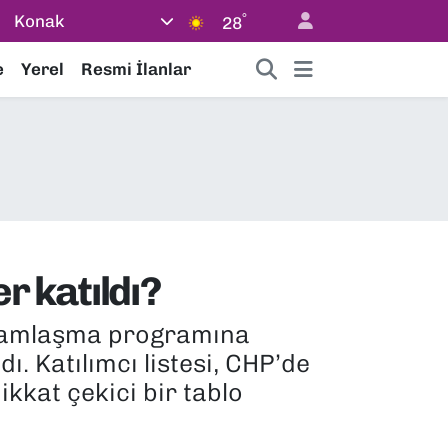
°
Konak
28
e
Yerel
Resmi İlanlar
r katıldı?
yramlaşma programına
dı. Katılımcı listesi, CHP’de
kkat çekici bir tablo