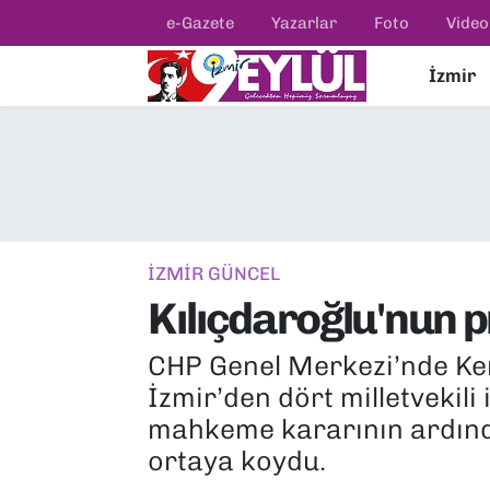
e-Gazete
Yazarlar
Foto
Video
İzmir
Resmi İlanlar
Konak Nöbetçi Eczaneler
BİLİM
Konak Hava Durumu
DÜNYA
Konak Trafik Yoğunluk Haritası
EĞİTİM
Süper Lig Puan Durumu ve Fikstür
İZMİR GÜNCEL
Kılıçdaroğlu'nun p
EKONOMİ
Tüm Manşetler
CHP Genel Merkezi’nde Ke
KÜLTÜR SANAT
Son Dakika Haberleri
İzmir’den dört milletvekili 
MAGAZİN
Haber Arşivi
mahkeme kararının ardından
ortaya koydu.
POLİTİKA