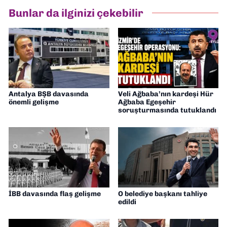
hazırlayıp sundum. Şu anda Dokuz Eylül
Bunlar da ilginizi çekebilir
Gazetesi'nde editörlük yapıyorum
Antalya BŞB davasında
Veli Ağbaba’nın kardeşi Hür
önemli gelişme
Ağbaba Egeşehir
soruşturmasında tutuklandı
İBB davasında flaş gelişme
O belediye başkanı tahliye
edildi