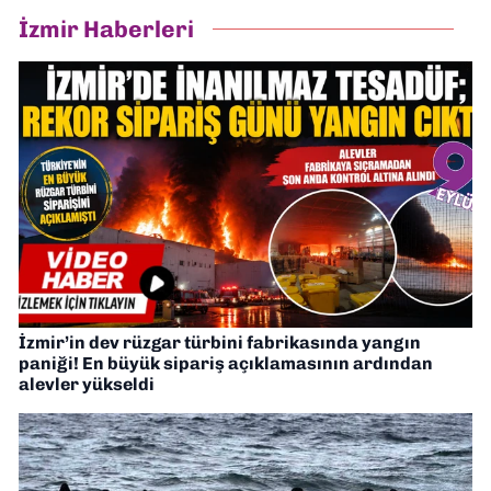
İzmir Haberleri
İzmir’in dev rüzgar türbini fabrikasında yangın
paniği! En büyük sipariş açıklamasının ardından
alevler yükseldi