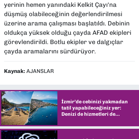
yerinin hemen yanındaki Kelkit Çayı'na
düşmüş olabileceğinin değerlendirilmesi
üzerine arama çalışması başlatıldı. Debinin
oldukça yüksek olduğu çayda AFAD ekipleri
görevlendirildi. Botlu ekipler ve dalgıçlar
çayda aramalarını sürdürüyor.
Kaynak:
AJANSLAR
İzmir’de cebinizi yakmadan
tatil yapabileceğiniz yer:
Denizi de hizmetleri de
şaşırtıyor