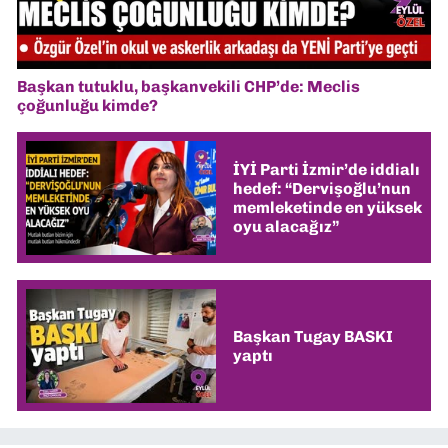
Başkan tutuklu, başkanvekili CHP’de: Meclis
çoğunluğu kimde?
İYİ Parti İzmir’de iddialı
hedef: “Dervişoğlu’nun
memleketinde en yüksek
oyu alacağız”
Başkan Tugay BASKI
yaptı