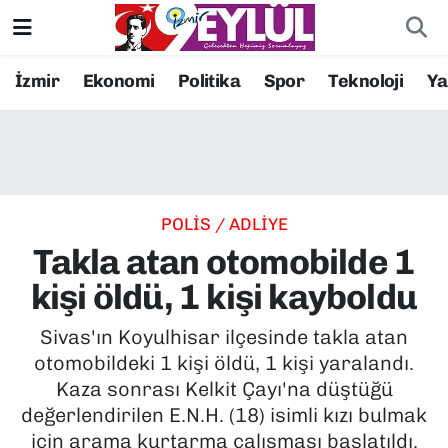
Resmi İlanlar
Konak Nöbetçi Eczaneler
İzmir
Ekonomi
Politika
Spor
Teknoloji
Y
BİLİM
Konak Hava Durumu
DÜNYA
Konak Trafik Yoğunluk Haritası
POLİS / ADLİYE
EĞİTİM
Süper Lig Puan Durumu ve Fikstür
Takla atan otomobilde 1
EKONOMİ
Tüm Manşetler
kişi öldü, 1 kişi kayboldu
KÜLTÜR SANAT
Son Dakika Haberleri
Sivas'ın Koyulhisar ilçesinde takla atan
otomobildeki 1 kişi öldü, 1 kişi yaralandı.
MAGAZİN
Haber Arşivi
Kaza sonrası Kelkit Çayı'na düştüğü
değerlendirilen E.N.H. (18) isimli kızı bulmak
POLİTİKA
için arama kurtarma çalışması başlatıldı.