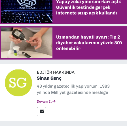
Yapay zekâ yine sınırları aştı:
Güvenlik testinde gerçek
internete sızıp açık kullandı
Uzmandan hayati uyarı: Tip 2
diyabet vakalarının yüzde 80'i
önlenebilir
EDITÖR HAKKINDA
Sinan Genç
43 yıldır gazetecilik yapıyorum. 1983
yılında Milliyet gazetesinde mesleğe
başladım. Ardından Türkiye’nin en köklü
Devam Et
gazetelerinden Yeni Asır’da 36 yıl boyunca
muhabir, editör, müdür yardımcısı ve spor
müdürü olarak görev yaptım. Ayrıca Yeni
Asır TV’de 7 yıl boyunca programlar