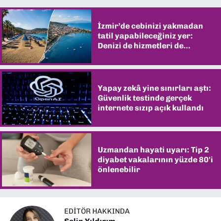
İzmir’de cebinizi yakmadan
tatil yapabileceğiniz yer:
Denizi de hizmetleri de
şaşırtıyor
Yapay zekâ yine sınırları aştı:
Güvenlik testinde gerçek
internete sızıp açık kullandı
Uzmandan hayati uyarı: Tip 2
diyabet vakalarının yüzde 80'i
önlenebilir
EDITÖR HAKKINDA