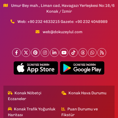
Umur Bey mah., Liman cad, Havagazı Yerleşkesi No:16/6
Konak / İzmir
Web: +90 232 4633215 Gazete: +90 232 4048989
web@dokuzeylul.com
Konak Nöbetçi
Konak Hava Durumu
Eczaneler
Konak Trafik Yoğunluk
Puan Durumu ve
Haritası
Fikstür