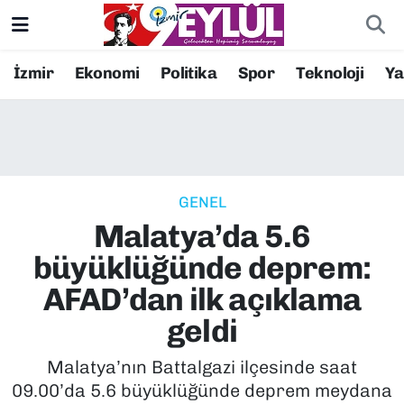
Resmi İlanlar
Konak Nöbetçi Eczaneler
İzmir
Ekonomi
Politika
Spor
Teknoloji
Y
BİLİM
Konak Hava Durumu
DÜNYA
Konak Trafik Yoğunluk Haritası
GENEL
EĞİTİM
Süper Lig Puan Durumu ve Fikstür
Malatya’da 5.6
EKONOMİ
Tüm Manşetler
büyüklüğünde deprem:
AFAD’dan ilk açıklama
KÜLTÜR SANAT
Son Dakika Haberleri
geldi
MAGAZİN
Haber Arşivi
Malatya’nın Battalgazi ilçesinde saat
09.00’da 5.6 büyüklüğünde deprem meydana
POLİTİKA