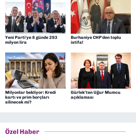
Yeni Parti'ye 8 günde 293
Burhaniye CHP'den toplu
milyon lira
istifa!
Milyonlar bekliyor: Kredi
Gürlek’ten Uğur Mumcu
kartı ve prim borçları
açıklaması
silinecek mi?
Özel Haber