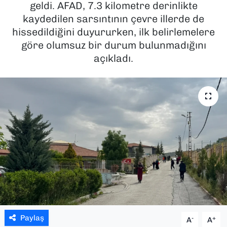
geldi. AFAD, 7.3 kilometre derinlikte
kaydedilen sarsıntının çevre illerde de
SAĞLIK
hissedildiğini duyururken, ilk belirlemelere
göre olumsuz bir durum bulunmadığını
SPOR
açıkladı.
TEKNOLOJİ
YAŞAM
YEREL YÖNETİMLER
Paylaş
-
+
A
A