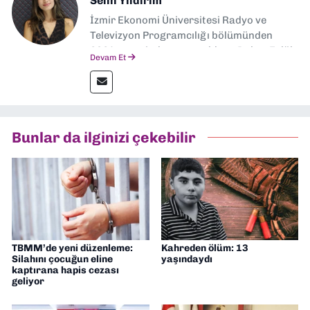
Selin Yıldırım
İzmir Ekonomi Üniversitesi Radyo ve
Televizyon Programcılığı bölümünden
2024 senesinde mezun oldum. Dokuz Eylül
Devam Et
Gazetesi'nde spor yazarlığı yaparken,
editörlük görevini de üstleniyorum.
Bunlar da ilginizi çekebilir
TBMM’de yeni düzenleme:
Kahreden ölüm: 13
Silahını çocuğun eline
yaşındaydı
kaptırana hapis cezası
geliyor