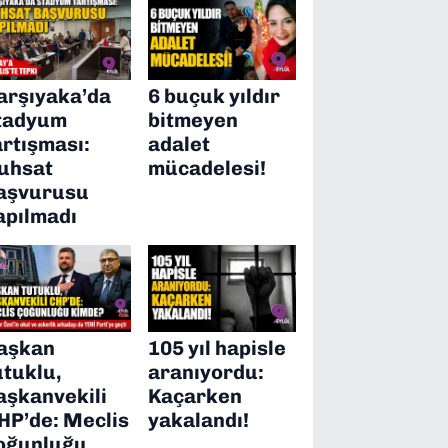
arşıyaka’da
6 buçuk yıldır
tadyum
bitmeyen
artışması:
adalet
uhsat
mücadelesi!
aşvurusu
apılmadı
aşkan
105 yıl hapisle
utuklu,
aranıyordu:
aşkanvekili
Kaçarken
HP’de: Meclis
yakalandı!
oğunluğu