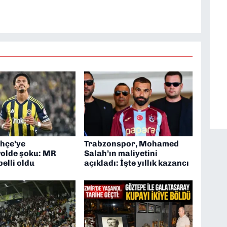
ciliği” üzerine doktora eğitimim sürüyor. 9 Eylül'de
ev almaktayım. Hak odaklı haberciliğe dair
hçe’ye
Trabzonspor, Mohamed
olde şoku: MR
Salah’ın maliyetini
elli oldu
açıkladı: İşte yıllık kazancı