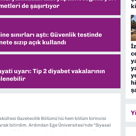
metleri de şaşırtıyor
k
ne sınırları aştı: Güvenlik testinde
ete sızıp açık kullandı
İ
c
y
y
ati uyarı: Tip 2 diyabet vakalarının
y
lenebilir
h
ş
Y
Fakültesi Gazetecilik Bölümü’nü hem bölüm birincisi
larak bitirdim. Ardından Ege Üniversitesi'nde “Siyasal
lisans eğitimimi tamamladım. Halen aynı anabilim