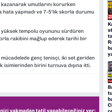
-3 kazanarak umutlarını korurken
a hata yapmadı ve 7-5'lik skorla durumu
K
s
e yüksek tempolu oyununu sürdüren
t
orla rakibini mağlup ederek tarihi bir
R
b
y
mücadelede genç tenisçi, iki set geriden
isimlerinden birini turnuva dışına itti.
B
t
b
C
inizi yakmadan tatil yapabileceğiniz yer:
ç