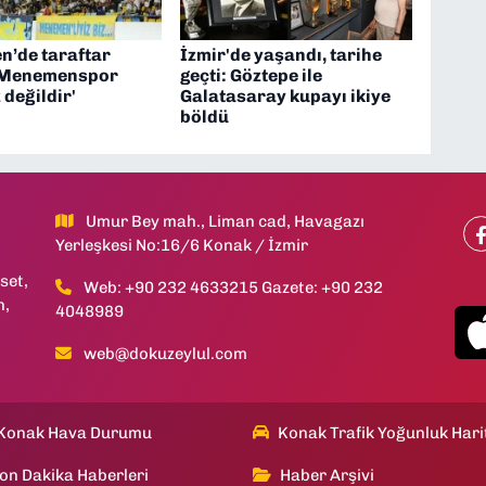
’de taraftar
İzmir'de yaşandı, tarihe
 'Menemenspor
geçti: Göztepe ile
 değildir'
Galatasaray kupayı ikiye
böldü
Umur Bey mah., Liman cad, Havagazı
Yerleşkesi No:16/6 Konak / İzmir
set,
Web: +90 232 4633215 Gazete: +90 232
h,
4048989
web@dokuzeylul.com
Konak Hava Durumu
Konak Trafik Yoğunluk Hari
on Dakika Haberleri
Haber Arşivi