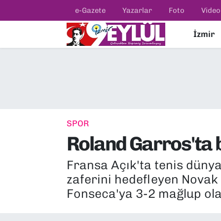
e-Gazete
Yazarlar
Foto
Video
İzmir
Resmi İlanlar
Konak Nöbetçi Eczaneler
BİLİM
Konak Hava Durumu
DÜNYA
Konak Trafik Yoğunluk Haritası
EĞİTİM
Süper Lig Puan Durumu ve Fikstür
SPOR
Roland Garros'ta b
EKONOMİ
Tüm Manşetler
Fransa Açık'ta tenis dünya
KÜLTÜR SANAT
Son Dakika Haberleri
zaferini hedefleyen Novak D
MAGAZİN
Haber Arşivi
Fonseca'ya 3-2 mağlup ola
POLİTİKA