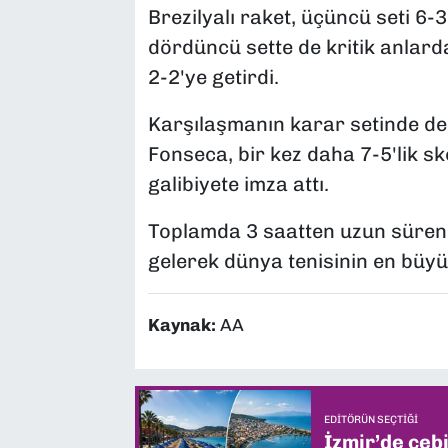
Brezilyalı raket, üçüncü seti 6
dördüncü sette de kritik anlard
2-2'ye getirdi.
Karşılaşmanın karar setinde d
Fonseca, bir kez daha 7-5'lik sk
galibiyete imza attı.
Toplamda 3 saatten uzun süren 
gelerek dünya tenisinin en büyük 
Kaynak:
AA
EDITÖRÜN SEÇTIĞI
İzmir’de ceb