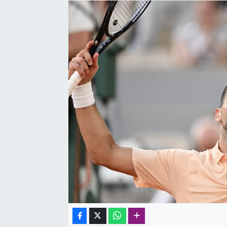
SAĞLIK
SPOR
TEKNOLOJİ
YAŞAM
YEREL YÖNETİMLER