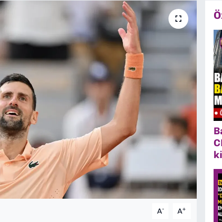
Ö
B
C
k
-
+
A
A