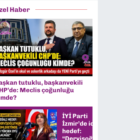
zel Haber
aşkan tutuklu, başkanvekili
HP’de: Meclis çoğunluğu
imde?
İYİ Parti
İzmir’de iddialı
hedef:
“Dervişoğlu’nun