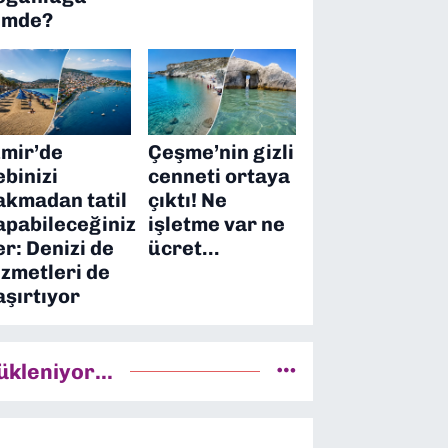
imde?
zmir’de
Çeşme’nin gizli
ebinizi
cenneti ortaya
akmadan tatil
çıktı! Ne
apabileceğiniz
işletme var ne
er: Denizi de
ücret…
izmetleri de
aşırtıyor
ükleniyor...