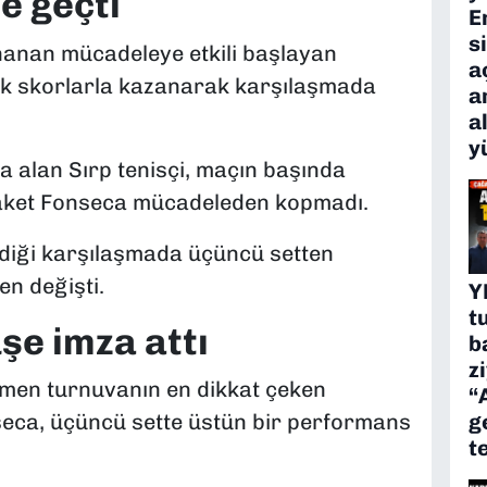
e geçti
E
s
nanan mücadeleye etkili başlayan
a
4'lük skorlarla kazanarak karşılaşmada
a
a
y
na alan Sırp tenisçi, maçın başında
raket Fonseca mücadeleden kopmadı.
rdiği karşılaşmada üçüncü setten
n değişti.
Y
t
şe imza attı
b
z
men turnuvanın en dikkat çeken
“
g
seca, üçüncü sette üstün bir performans
t