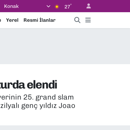
°
Konak
27
e
Yerel
Resmi İlanlar
turda elendi
yerinin 25. grand slam
ilyalı genç yıldız Joao