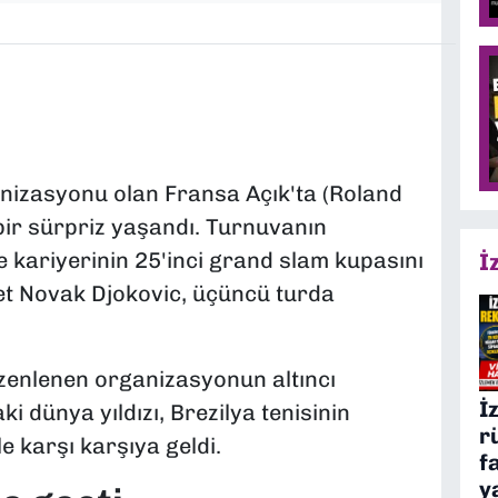
nizasyonu olan Fransa Açık'ta (Roland
bir sürpriz yaşandı. Turnuvanın
e kariyerinin 25'inci grand slam kupasını
İ
t Novak Djokovic, üçüncü turda
üzenlenen organizasyonun altıncı
İ
 dünya yıldızı, Brezilya tenisinin
r
e karşı karşıya geldi.
f
y