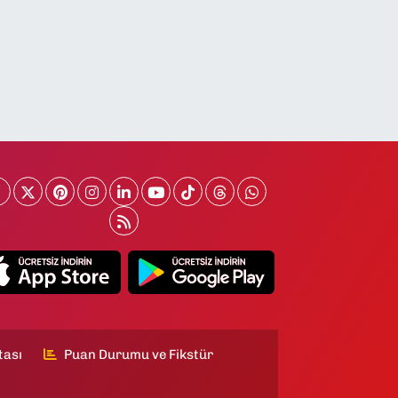
tası
Puan Durumu ve Fikstür