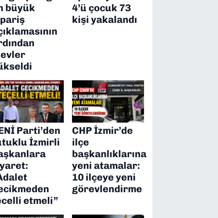
n büyük
4’ü çocuk 73
ipariş
kişi yakalandı
çıklamasının
rdından
levler
ükseldi
ENİ Parti’den
CHP İzmir’de
utuklu İzmirli
ilçe
aşkanlara
başkanlıklarına
iyaret:
yeni atamalar:
Adalet
10 ilçeye yeni
ecikmeden
görevlendirme
ecelli etmeli”