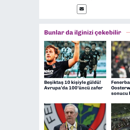
dalında “İklim Krizi Haber
“Haber Müdürü” olarak gör
çalışmalar yapıyorum
Bunlar da ilginizi çekebilir
Beşiktaş 10 kişiyle güldü!
Fenerba
Avrupa’da 100’üncü zafer
Oosterw
sonucu b