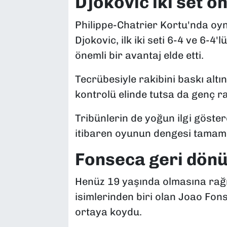
Djokovic iki set ön
Philippe-Chatrier Kortu'nda oy
Djokovic, ilk iki seti 6-4 ve 6-
önemli bir avantaj elde etti.
Tecrübesiyle rakibini baskı altı
kontrolü elinde tutsa da genç 
Tribünlerin de yoğun ilgi göste
itibaren oyunun dengesi tamame
Fonseca geri dönü
Henüz 19 yaşında olmasına rağ
isimlerinden biri olan Joao Fon
ortaya koydu.