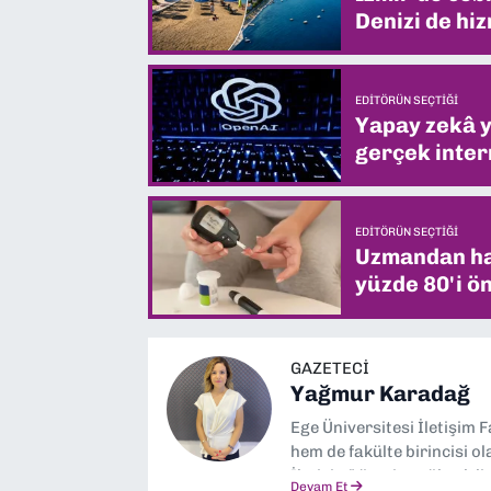
Denizi de hiz
EDITÖRÜN SEÇTIĞI
Yapay zekâ yi
gerçek intern
EDITÖRÜN SEÇTIĞI
Uzmandan hay
yüzde 80'i ön
GAZETECI
Yağmur Karadağ
Ege Üniversitesi İletişim 
hem de fakülte birincisi o
İletişim” üzerine yüksek 
Devam Et