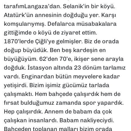
tarafımLangaza’dan. Selanik’in bir köyü.
Atatürk’ün annesinin doğduğu yer. Karşı
komşularıymış. Defalarca müsabakalara
gittiğimde o köyü de ziyaret ettim.
1870’lerde Çiğli’ye gelmişler. Biz de orada
doğup büyüdük. Ben beş kardeşin en
büyüğüyüm. 62’den 70’e, ikişer sene arayla
doğduk. İstasyon altında 23 dönüm tarlamız
vardı. Enginardan bütün meyvelere kadar
yetişirdi. Bizim işimiz gücümüz tarlada
çalışmaktı. Hem bahçede çalışırdık hem de
fırsat bulduğumuz zamanda spor yapardık.
Hep çalışırdık. Annem de babam da çok
çalışkan insanlardı. Babam nakliyeciydi.
Bahçeden toplanan malları bizim orada