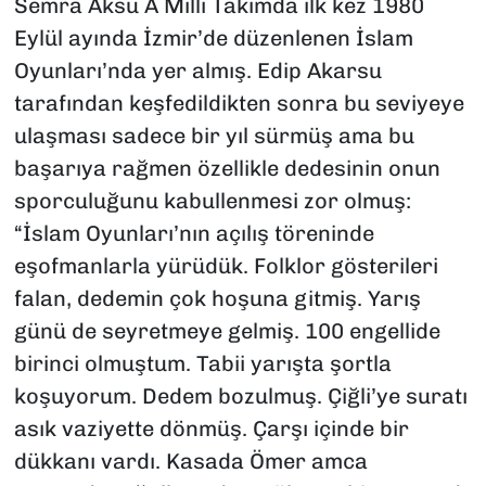
Semra Aksu A Milli Takımda ilk kez 1980
Eylül ayında İzmir’de düzenlenen İslam
Oyunları’nda yer almış. Edip Akarsu
tarafından keşfedildikten sonra bu seviyeye
ulaşması sadece bir yıl sürmüş ama bu
başarıya rağmen özellikle dedesinin onun
sporculuğunu kabullenmesi zor olmuş:
“İslam Oyunları’nın açılış töreninde
eşofmanlarla yürüdük. Folklor gösterileri
falan, dedemin çok hoşuna gitmiş. Yarış
günü de seyretmeye gelmiş. 100 engellide
birinci olmuştum. Tabii yarışta şortla
koşuyorum. Dedem bozulmuş. Çiğli’ye suratı
asık vaziyette dönmüş. Çarşı içinde bir
dükkanı vardı. Kasada Ömer amca