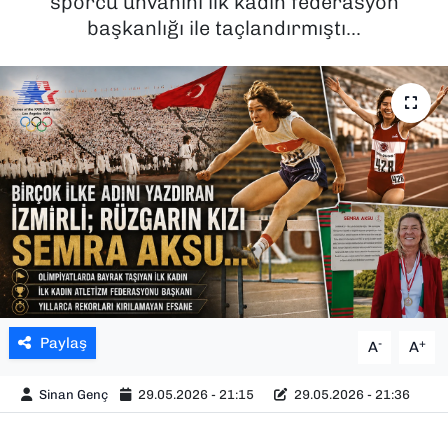
sporcu unvanını ilk kadın federasyon
başkanlığı ile taçlandırmıştı...
SAĞLIK
SPOR
TEKNOLOJİ
YAŞAM
YEREL YÖNETİMLER
Paylaş
-
+
A
A
Sinan Genç
29.05.2026 - 21:15
29.05.2026 - 21:36