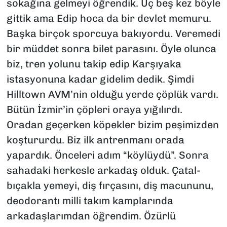
sokağına gelmeyi öğrendik. Üç beş kez böyle
gittik ama Edip hoca da bir devlet memuru.
Başka birçok sporcuya bakıyordu. Veremedi
bir müddet sonra bilet parasını. Öyle olunca
biz, tren yolunu takip edip Karşıyaka
istasyonuna kadar gidelim dedik. Şimdi
Hilltown AVM’nin olduğu yerde çöplük vardı.
Bütün İzmir’in çöpleri oraya yığılırdı.
Oradan geçerken köpekler bizim peşimizden
koştururdu. Biz ilk antrenmanı orada
yapardık. Önceleri adım “köylüydü”. Sonra
sahadaki herkesle arkadaş olduk. Çatal-
bıçakla yemeyi, diş fırçasını, diş macununu,
deodorantı milli takım kamplarında
arkadaşlarımdan öğrendim. Özürlü