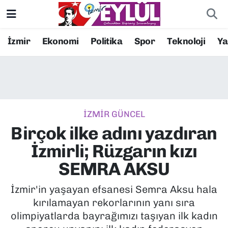
Resmi İlanlar
Konak Nöbetçi Eczaneler
İzmir
Ekonomi
Politika
Spor
Teknoloji
Y
BİLİM
Konak Hava Durumu
DÜNYA
Konak Trafik Yoğunluk Haritası
İZMİR GÜNCEL
EĞİTİM
Süper Lig Puan Durumu ve Fikstür
Birçok ilke adını yazdıran
EKONOMİ
Tüm Manşetler
İzmirli; Rüzgarın kızı
SEMRA AKSU
KÜLTÜR SANAT
Son Dakika Haberleri
İzmir'in yaşayan efsanesi Semra Aksu hala
MAGAZİN
Haber Arşivi
kırılamayan rekorlarının yanı sıra
olimpiyatlarda bayrağımızı taşıyan ilk kadın
POLİTİKA