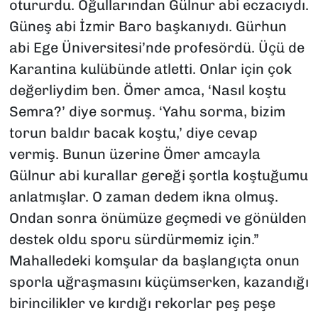
otururdu. Oğullarından Gülnur abi eczacıydı.
Güneş abi İzmir Baro başkanıydı. Gürhun
abi Ege Üniversitesi’nde profesördü. Üçü de
Karantina kulübünde atletti. Onlar için çok
değerliydim ben. Ömer amca, ‘Nasıl koştu
Semra?’ diye sormuş. ‘Yahu sorma, bizim
torun baldır bacak koştu,’ diye cevap
vermiş. Bunun üzerine Ömer amcayla
Gülnur abi kurallar gereği şortla koştuğumu
anlatmışlar. O zaman dedem ikna olmuş.
Ondan sonra önümüze geçmedi ve gönülden
destek oldu sporu sürdürmemiz için.”
Mahalledeki komşular da başlangıçta onun
sporla uğraşmasını küçümserken, kazandığı
birincilikler ve kırdığı rekorlar peş peşe