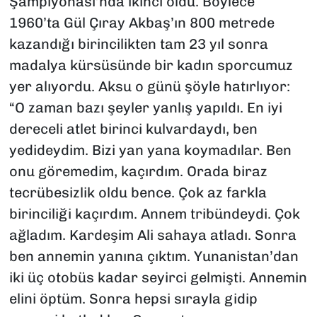
Şampiyonası’nda ikinci oldu. Böylece
1960’ta Gül Çıray Akbaş’ın 800 metrede
kazandığı birincilikten tam 23 yıl sonra
madalya kürsüsünde bir kadın sporcumuz
yer alıyordu. Aksu o günü şöyle hatırlıyor:
“O zaman bazı şeyler yanlış yapıldı. En iyi
dereceli atlet birinci kulvardaydı, ben
yedideydim. Bizi yan yana koymadılar. Ben
onu göremedim, kaçırdım. Orada biraz
tecrübesizlik oldu bence. Çok az farkla
birinciliği kaçırdım. Annem tribündeydi. Çok
ağladım. Kardeşim Ali sahaya atladı. Sonra
ben annemin yanına çıktım. Yunanistan’dan
iki üç otobüs kadar seyirci gelmişti. Annemin
elini öptüm. Sonra hepsi sırayla gidip