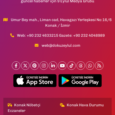
güncel haberler için 9 Eylül Medya Grubu
Umur Bey mah., Liman cad, Havagazı Yerleşkesi No:16/6
Konak / İzmir
Web: +90 232 4633215 Gazete: +90 232 4048989
web@dokuzeylul.com
Konak Nöbetçi
Konak Hava Durumu
Eczaneler