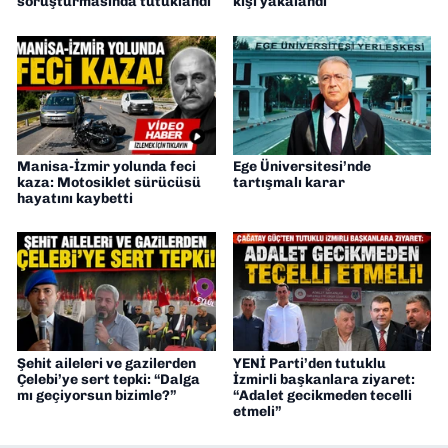
soruşturmasında tutuklandı
kişi yakalandı
Manisa-İzmir yolunda feci
Ege Üniversitesi’nde
kaza: Motosiklet sürücüsü
tartışmalı karar
hayatını kaybetti
Şehit aileleri ve gazilerden
YENİ Parti’den tutuklu
Çelebi’ye sert tepki: “Dalga
İzmirli başkanlara ziyaret:
mı geçiyorsun bizimle?”
“Adalet gecikmeden tecelli
etmeli”