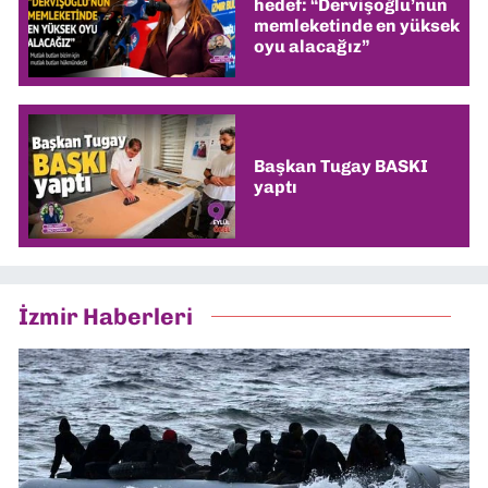
hedef: “Dervişoğlu’nun
memleketinde en yüksek
oyu alacağız”
Başkan Tugay BASKI
yaptı
İzmir Haberleri