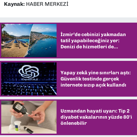
Kaynak:
HABER MERKEZİ
İzmir’de cebinizi yakmadan
tatil yapabileceğiniz yer:
Denizi de hizmetleri de
şaşırtıyor
Yapay zekâ yine sınırları aştı:
Güvenlik testinde gerçek
internete sızıp açık kullandı
Uzmandan hayati uyarı: Tip 2
diyabet vakalarının yüzde 80'i
önlenebilir