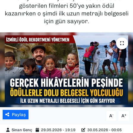
gösterilen filmleri 50’ye yakın ödül
SAĞLIK
kazanırken o şimdi ilk uzun metrajlı belgeseli
için gün sayıyor.
SPOR
TEKNOLOJİ
YAŞAM
YEREL YÖNETİMLER
Paylaş
-
+
A
A
Sinan Genç
29.05.2026 - 19:19
30.05.2026 - 00:05