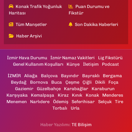
Konak Trafik Yoğunluk
Puan Durumu ve
Haritası
Fikstür
Tüm Manşetler
Son Dakika Haberleri
Haber Arşivi
İzmir Hava Durumu
İzmir Namaz Vakitleri
Lig Fikstürü
Genel Kullanım Koşulları
Künye
İletişim
Podcast
İZMİR
Aliağa
Balçova
Bayındır
Bayraklı
Bergama
Beydağ
Bornova
Buca
Çeşme
Çiğli
Dikili
Foça
Gaziemir
Güzelbahçe
Karabağlar
Karaburun
Karşıyaka
Kemalpaşa
Kiraz
Kınık
Konak
Menderes
Menemen
Narlıdere
Ödemiş
Seferihisar
Selçuk
Tire
Torbalı
Urla
Haber Yazılımı:
TE Bilişim