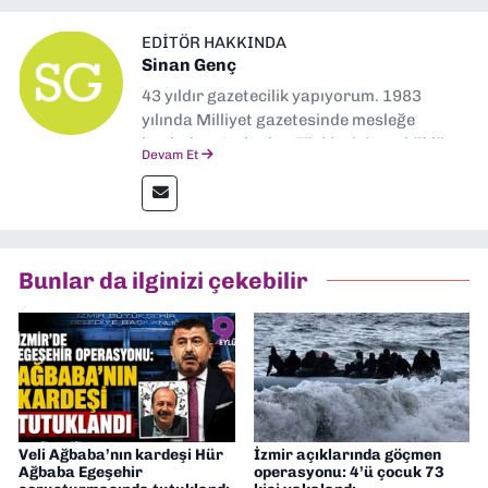
EDITÖR HAKKINDA
Sinan Genç
43 yıldır gazetecilik yapıyorum. 1983
yılında Milliyet gazetesinde mesleğe
başladım. Ardından Türkiye’nin en köklü
Devam Et
gazetelerinden Yeni Asır’da 36 yıl boyunca
muhabir, editör, müdür yardımcısı ve spor
müdürü olarak görev yaptım. Ayrıca Yeni
Asır TV’de 7 yıl boyunca programlar
hazırlayıp sundum. Şu anda Dokuz Eylül
Bunlar da ilginizi çekebilir
Gazetesi'nde editörlük yapıyorum
Veli Ağbaba’nın kardeşi Hür
İzmir açıklarında göçmen
Ağbaba Egeşehir
operasyonu: 4’ü çocuk 73