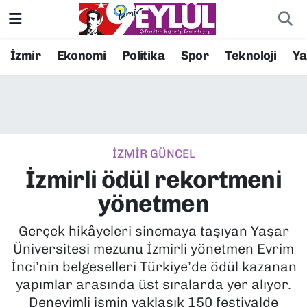
Resmi İlanlar
Konak Nöbetçi Eczaneler
İzmir
Ekonomi
Politika
Spor
Teknoloji
Y
BİLİM
Konak Hava Durumu
DÜNYA
Konak Trafik Yoğunluk Haritası
İZMİR GÜNCEL
EĞİTİM
Süper Lig Puan Durumu ve Fikstür
İzmirli ödül rekortmeni
EKONOMİ
Tüm Manşetler
yönetmen
KÜLTÜR SANAT
Son Dakika Haberleri
Gerçek hikâyeleri sinemaya taşıyan Yaşar
Üniversitesi mezunu İzmirli yönetmen Evrim
MAGAZİN
Haber Arşivi
İnci’nin belgeselleri Türkiye’de ödül kazanan
yapımlar arasında üst sıralarda yer alıyor.
POLİTİKA
Deneyimli ismin yaklaşık 150 festivalde