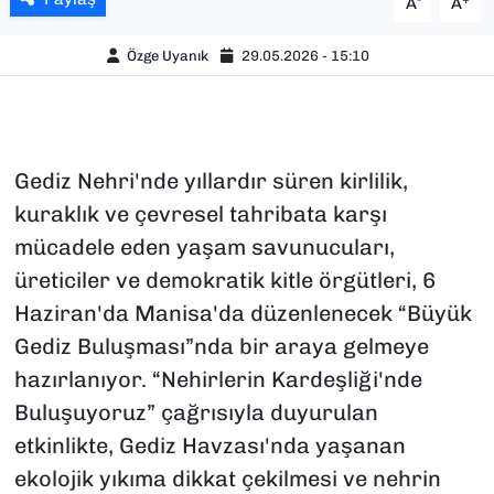
A
A
Özge Uyanık
29.05.2026 - 15:10
Gediz Nehri'nde yıllardır süren kirlilik,
kuraklık ve çevresel tahribata karşı
mücadele eden yaşam savunucuları,
üreticiler ve demokratik kitle örgütleri, 6
Haziran'da Manisa'da düzenlenecek “Büyük
Gediz Buluşması”nda bir araya gelmeye
hazırlanıyor. “Nehirlerin Kardeşliği'nde
Buluşuyoruz” çağrısıyla duyurulan
etkinlikte, Gediz Havzası'nda yaşanan
ekolojik yıkıma dikkat çekilmesi ve nehrin