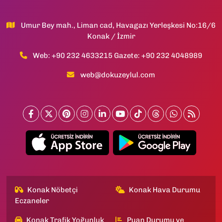
Umur Bey mah., Liman cad, Havagazı Yerleşkesi No:16/6
Konak / İzmir
Web: +90 232 4633215 Gazete: +90 232 4048989
web@dokuzeylul.com
Konak Nöbetçi
Konak Hava Durumu
Eczaneler
Konak Trafik Yoğunluk
Puan Durumu ve