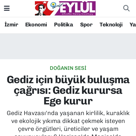
Resmi İlanlar
Konak Nöbetçi Eczaneler
İzmir
Ekonomi
Politika
Spor
Teknoloji
Y
BİLİM
Konak Hava Durumu
DÜNYA
Konak Trafik Yoğunluk Haritası
DOĞANIN SESİ
EĞİTİM
Süper Lig Puan Durumu ve Fikstür
Gediz için büyük buluşma
EKONOMİ
Tüm Manşetler
çağrısı: Gediz kurursa
Ege kurur
KÜLTÜR SANAT
Son Dakika Haberleri
Gediz Havzası'nda yaşanan kirlilik, kuraklık
MAGAZİN
Haber Arşivi
ve ekolojik yıkıma dikkat çekmek isteyen
çevre örgütleri, üreticiler ve yaşam
POLİTİKA