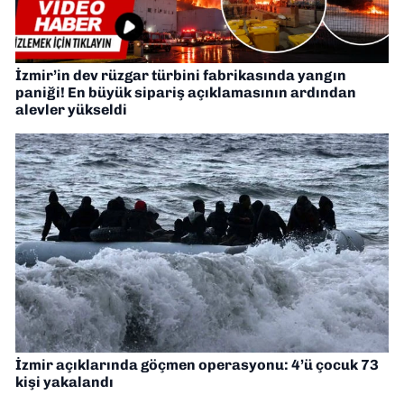
İzmir’in dev rüzgar türbini fabrikasında yangın
paniği! En büyük sipariş açıklamasının ardından
alevler yükseldi
İzmir açıklarında göçmen operasyonu: 4’ü çocuk 73
kişi yakalandı