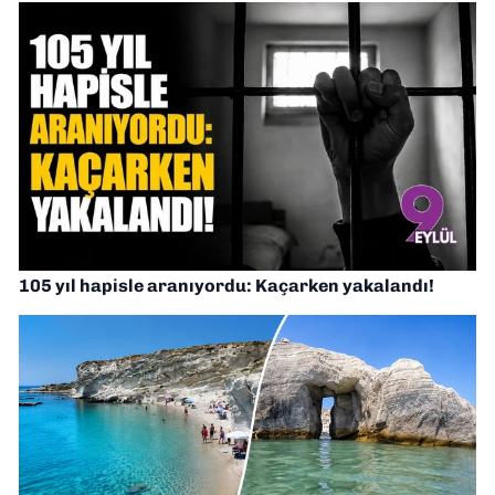
105 yıl hapisle aranıyordu: Kaçarken yakalandı!