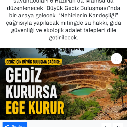
savunucuları 6 Haziran'da Manisa'da
düzenlenecek “Büyük Gediz Buluşması”nda
SAĞLIK
bir araya gelecek. “Nehirlerin Kardeşliği”
çağrısıyla yapılacak mitingde su hakkı, gıda
SPOR
güvenliği ve ekolojik adalet talepleri dile
getirilecek.
TEKNOLOJİ
YAŞAM
YEREL YÖNETİMLER
Paylaş
-
+