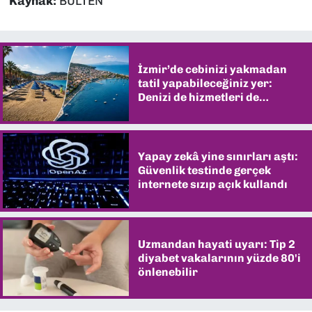
Kaynak:
BÜLTEN
İzmir’de cebinizi yakmadan
tatil yapabileceğiniz yer:
Denizi de hizmetleri de
şaşırtıyor
Yapay zekâ yine sınırları aştı:
Güvenlik testinde gerçek
internete sızıp açık kullandı
Uzmandan hayati uyarı: Tip 2
diyabet vakalarının yüzde 80'i
önlenebilir