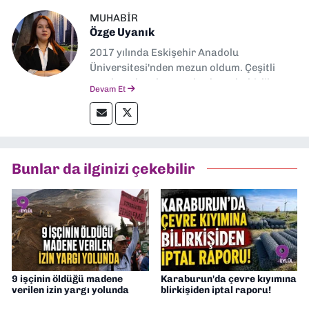
MUHABIR
Özge Uyanık
2017 yılında Eskişehir Anadolu
Üniversitesi'nden mezun oldum. Çeşitli
yerel ve ulusal gazetelerde muhabirlik
Devam Et
yaptım. Özellikle emek, çevre, kent ve insan
hakları alanlarında haberler üretmeye
odaklanıyorum.
Bunlar da ilginizi çekebilir
9 işçinin öldüğü madene
Karaburun'da çevre kıyımına
verilen izin yargı yolunda
blirkişiden iptal raporu!