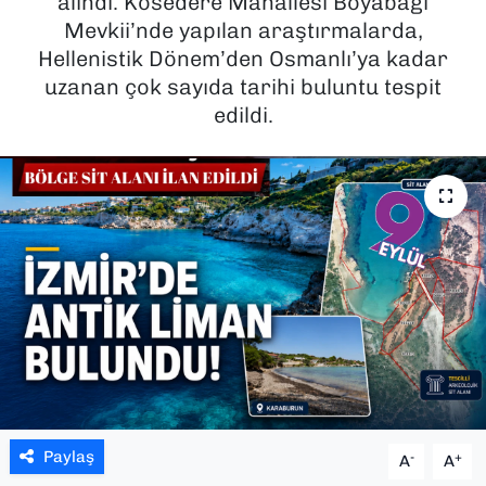
alındı. Kösedere Mahallesi Boyabağı
Mevkii’nde yapılan araştırmalarda,
SAĞLIK
Hellenistik Dönem’den Osmanlı’ya kadar
uzanan çok sayıda tarihi buluntu tespit
SPOR
edildi.
TEKNOLOJİ
YAŞAM
YEREL YÖNETİMLER
Paylaş
-
+
A
A