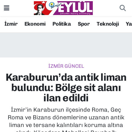
Resmi İlanlar
Konak Nöbetçi Eczaneler
İzmir
Ekonomi
Politika
Spor
Teknoloji
Y
BİLİM
Konak Hava Durumu
DÜNYA
Konak Trafik Yoğunluk Haritası
İZMİR GÜNCEL
EĞİTİM
Süper Lig Puan Durumu ve Fikstür
Karaburun’da antik liman
EKONOMİ
Tüm Manşetler
bulundu: Bölge sit alanı
ilan edildi
KÜLTÜR SANAT
Son Dakika Haberleri
İzmir’in Karaburun ilçesinde Roma, Geç
MAGAZİN
Haber Arşivi
Roma ve Bizans dönemlerine uzanan antik
liman ve tersane kalıntıları koruma altına
POLİTİKA