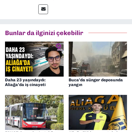
gazetelerinden Yeni Asır’da 36 yıl boyunca
muhabir, editör, müdür yardımcısı ve spor
müdürü olarak görev yaptım. Ayrıca Yeni
Asır TV’de 7 yıl boyunca programlar
hazırlayıp sundum. Şu anda Dokuz Eylül
Bunlar da ilginizi çekebilir
Gazetesi'nde editörlük yapıyorum
Daha 23 yaşındaydı:
Buca’da sünger deposunda
Aliağa’da iş cinayeti
yangın