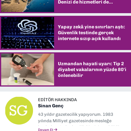
Denizi de hizmetleri de
şaşırtıyor
Yapay zekâ yine sınırları aştı:
Güvenlik testinde gerçek
internete sızıp açık kullandı
Uzmandan hayati uyarı: Tip 2
diyabet vakalarının yüzde 80'i
önlenebilir
EDITÖR HAKKINDA
Sinan Genç
43 yıldır gazetecilik yapıyorum. 1983
yılında Milliyet gazetesinde mesleğe
başladım. Ardından Türkiye’nin en köklü
Devam Et