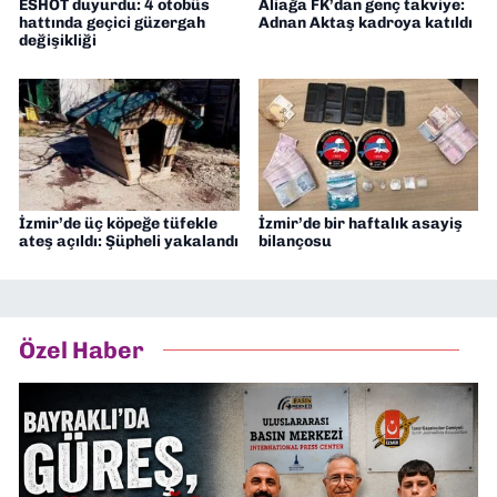
ESHOT duyurdu: 4 otobüs
Aliağa FK’dan genç takviye:
hattında geçici güzergah
Adnan Aktaş kadroya katıldı
değişikliği
İzmir’de üç köpeğe tüfekle
İzmir’de bir haftalık asayiş
ateş açıldı: Şüpheli yakalandı
bilançosu
Özel Haber