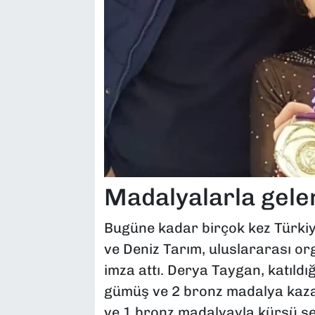
Madalyalarla gele
Bugüne kadar birçok kez Türk
ve Deniz Tarım, uluslararası o
imza attı. Derya Taygan, katıldı
gümüş ve 2 bronz madalya kazan
ve 1 bronz madalyayla kürsü sevi