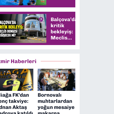
Balçova’da
kritik
bekleyiş:
Meclis
dengesi
değişecek
mi?
zmir Haberleri
liağa FK’dan
Bornovalı
enç takviye:
muhtarlardan
dnan Aktaş
yoğun mesaiye
adroya katıldı
makarna