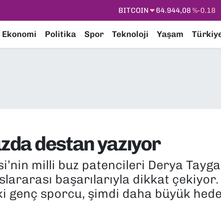
DOLAR
47,7436
%0.18
EURO
55,2510
%0.32
Ekonomi
Politika
Spor
Teknoloji
Yaşam
Türkiy
STERLİN
64,4811
%0.38
GRAM ALTIN
6660.55
%0.03
BİST100
13.779
%-14
BITCOIN
64.944,08
%-0.18
uzda destan yazıyor
i’nin milli buz patencileri Derya Tayg
uslararası başarılarıyla dikkat çekiyor.
 genç sporcu, şimdi daha büyük hedefl