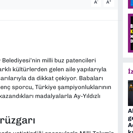
-
+
A
A
elediyesi’nin milli buz patencileri
klı kültürlerden gelen aile yapılarıyla
İ
rılarıyla da dikkat çekiyor. Babaları
 genç sporcu, Türkiye şampiyonluklarının
azandıkları madalyalarla Ay-Yıldızlı
A
 rüzgarı
g
A
k