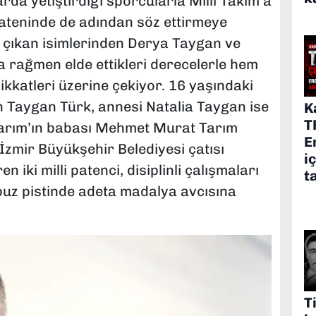
arda yetiştirdiği sporcularla Milli Takım’a
pateninde de adından söz ettirmeye
 çıkan isimlerinden Derya Taygan ve
 rağmen elde ettikleri derecelerle hem
dikkatleri üzerine çekiyor. 16 yaşındaki
 Taygan Türk, annesi Natalia Taygan ise
K
T
Tarım’ın babası Mehmet Murat Tarım
E
 İzmir Büyükşehir Belediyesi çatısı
i
 iki milli patenci, disiplinli çalışmaları
t
 buz pistinde adeta madalya avcısına
T