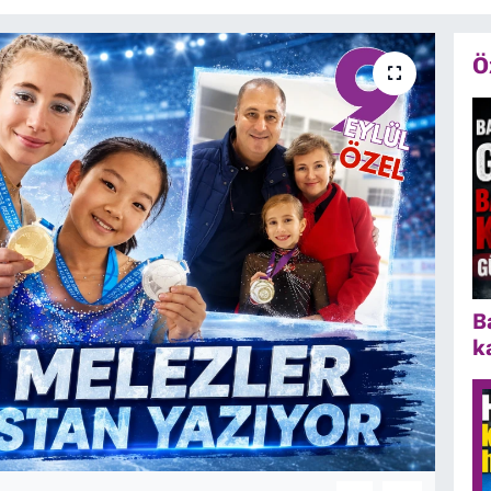
Ö
B
k