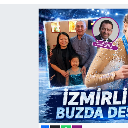
SAĞLIK
SPOR
TEKNOLOJİ
YAŞAM
YEREL YÖNETİMLER