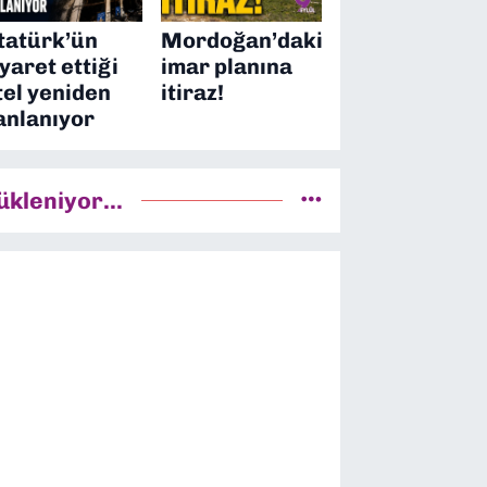
tatürk’ün
Mordoğan’daki
iyaret ettiği
imar planına
tel yeniden
itiraz!
anlanıyor
ükleniyor...