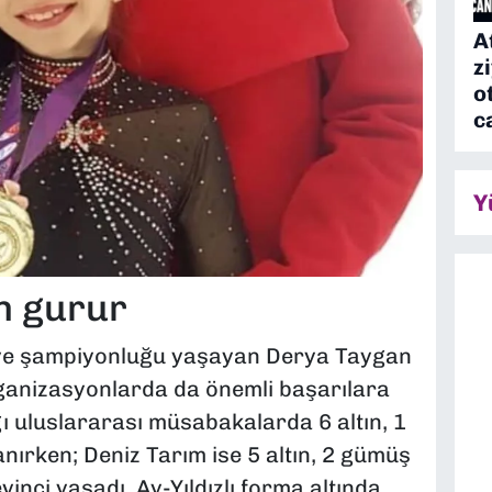
A
z
o
c
Y
n gurur
iye şampiyonluğu yaşayan Derya Taygan
rganizasyonlarda da önemli başarılara
ğı uluslararası müsabakalarda 6 altın, 1
ırken; Deniz Tarım ise 5 altın, 2 gümüş
nci yaşadı. Ay-Yıldızlı forma altında