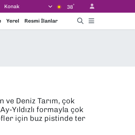
°
Konak
38
e
Yerel
Resmi İlanlar
an ve Deniz Tarım, çok
 Ay-Yıldızlı formayla çok
er için buz pistinde ter