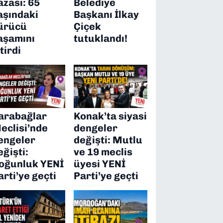
azası: 65
Belediye
aşındaki
Başkanı İlkay
ürücü
Çiçek
aşamını
tutuklandı!
itirdi
arabağlar
Konak’ta siyasi
eclisi’nde
dengeler
engeler
değişti: Mutlu
eğişti:
ve 19 meclis
oğunluk YENİ
üyesi YENİ
arti’ye geçti
Parti’ye geçti