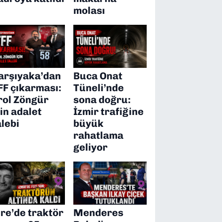
molası
arşıyaka’dan
Buca Onat
FF çıkarması:
Tüneli’nde
rol Zöngür
sona doğru:
çin adalet
İzmir trafiğine
alebi
büyük
rahatlama
geliyor
ire’de traktör
Menderes