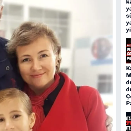
k
y
s
y
y
K
M
d
d
Ç
P