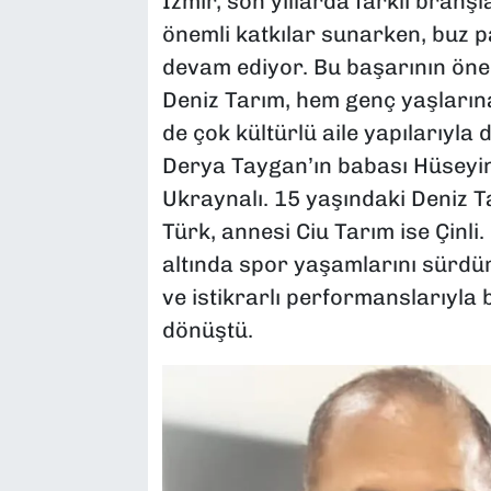
İzmir, son yıllarda farklı branşl
önemli katkılar sunarken, buz 
devam ediyor. Bu başarının öne
Deniz Tarım, hem genç yaşlarına
de çok kültürlü aile yapılarıyla 
Derya Taygan’ın babası Hüseyin
Ukraynalı. 15 yaşındaki Deniz 
Türk, annesi Ciu Tarım ise Çinli.
altında spor yaşamlarını sürdüren
ve istikrarlı performanslarıyla
dönüştü.