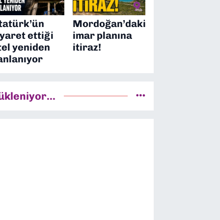
tatürk’ün
Mordoğan’daki
iyaret ettiği
imar planına
tel yeniden
itiraz!
anlanıyor
ükleniyor...