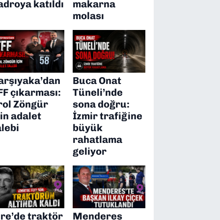
adroya katıldı
makarna
molası
arşıyaka’dan
Buca Onat
FF çıkarması:
Tüneli’nde
rol Zöngür
sona doğru:
çin adalet
İzmir trafiğine
alebi
büyük
rahatlama
geliyor
ire’de traktör
Menderes