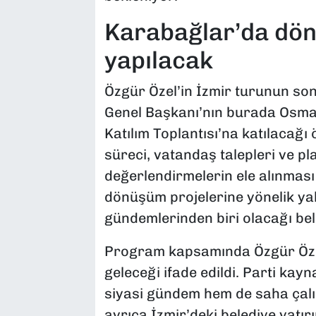
Karabağlar’da dön
yapılacak
Özgür Özel’in İzmir turunun so
Genel Başkanı’nın burada Osm
Katılım Toplantısı’na katılacağı
süreci, vatandaş talepleri ve pl
değerlendirmelerin ele alınması 
dönüşüm projelerine yönelik yak
gündemlerinden biri olacağı belir
Program kapsamında Özgür Özel’i
geleceği ifade edildi. Parti ka
siyasi gündem hem de saha çalış
ayrıca İzmir’deki belediye yatır