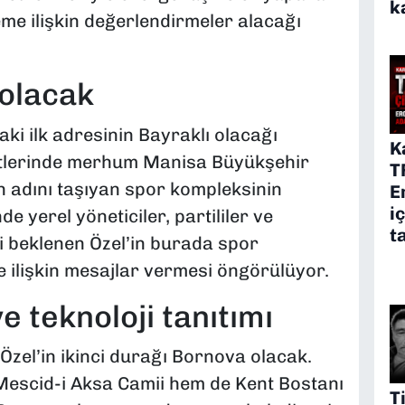
k
me ilişkin değerlendirmeler alacağı
 olacak
ki ilk adresinin Bayraklı olacağı
K
aatlerinde merhum Manisa Büyükşehir
T
n adını taşıyan spor kompleksinin
E
i
nde yerel yöneticiler, partililer ve
t
i beklenen Özel’in burada spor
ne ilişkin mesajlar vermesi öngörülüyor.
e teknoloji tanıtımı
zel’in ikinci durağı Bornova olacak.
escid-i Aksa Camii hem de Kent Bostanı
T