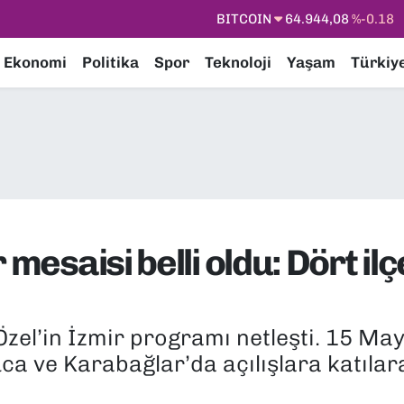
DOLAR
47,7436
%0.18
EURO
55,2510
%0.32
Ekonomi
Politika
Spor
Teknoloji
Yaşam
Türkiy
STERLİN
64,4811
%0.38
GRAM ALTIN
6660.55
%0.03
BİST100
13.779
%-14
BITCOIN
64.944,08
%-0.18
 mesaisi belli oldu: Dört ilç
el’in İzmir programı netleşti. 15 Mayı
ca ve Karabağlar’da açılışlara katılar