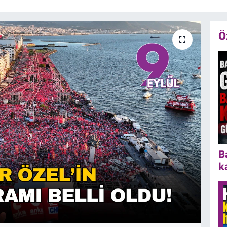
Ö
B
k