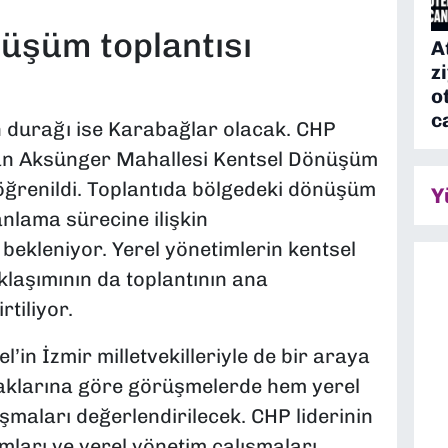
üşüm toplantısı
A
z
o
c
n durağı ise Karabağlar olacak. CHP
an Aksünger Mahallesi Kentsel Dönüşüm
 öğrenildi. Toplantıda bölgedeki dönüşüm
Y
anlama sürecine ilişkin
bekleniyor. Yerel yönetimlerin kentsel
laşımının da toplantının ana
tiliyor.
n İzmir milletvekilleriyle de bir araya
ynaklarına göre görüşmelerde hem yerel
maları değerlendirilecek. CHP liderinin
ımları ve yerel yönetim çalışmaları