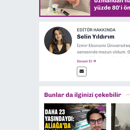
Uzmandan hay
yüzde 80'i ön
EDITÖR HAKKINDA
Selin Yıldırım
İzmir Ekonomi Üniversite
senesinde mezun oldum. Do
editörlük görevini de üstl
Devam Et
Bunlar da ilginizi çekebilir