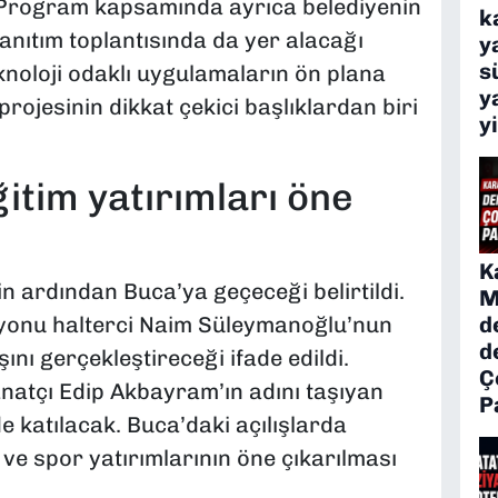
di. Program kapsamında ayrıca belediyenin
k
 tanıtım toplantısında da yer alacağı
y
s
knoloji odaklı uygulamaların ön plana
y
 projesinin dikkat çekici başlıklardan biri
y
itim yatırımları öne
K
n ardından Buca’ya geçeceği belirtildi.
M
d
iyonu halterci Naim Süleymanoğlu’nun
d
şını gerçekleştireceği ifade edildi.
Ç
atçı Edip Akbayram’ın adını taşıyan
P
de katılacak. Buca’daki açılışlarda
m ve spor yatırımlarının öne çıkarılması