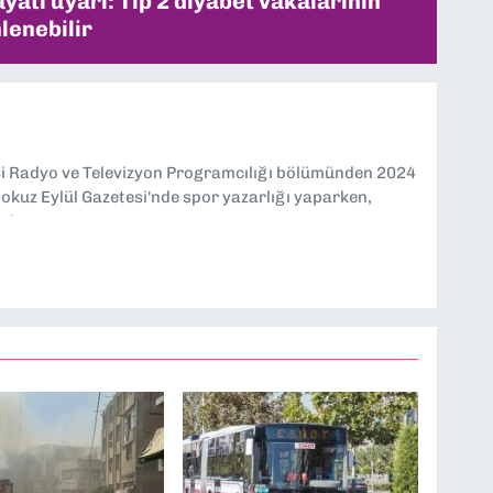
ati uyarı: Tip 2 diyabet vakalarının
lenebilir
si Radyo ve Televizyon Programcılığı bölümünden 2024
kuz Eylül Gazetesi'nde spor yazarlığı yaparken,
eniyorum.