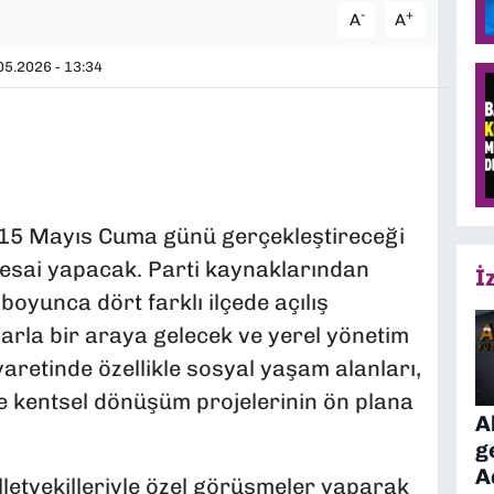
-
+
A
A
5.2026 - 13:34
 15 Mayıs Cuma günü gerçekleştireceği
esai yapacak. Parti kaynaklarından
İ
 boyunca dört farklı ilçede açılış
larla bir araya gelecek ve yerel yönetim
yaretinde özellikle sosyal yaşam alanları,
ve kentsel dönüşüm projelerinin ön plana
A
g
A
lletvekilleriyle özel görüşmeler yaparak