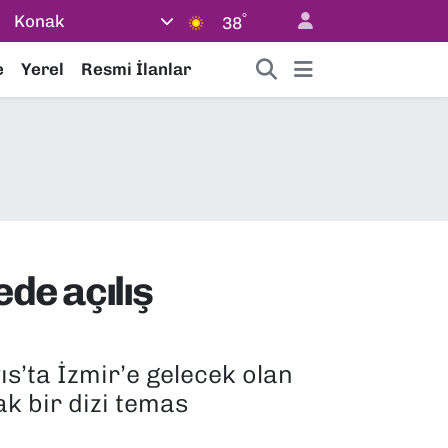
°
Konak
38
e
Yerel
Resmi İlanlar
ede açılış
s’ta İzmir’e gelecek olan
ak bir dizi temas