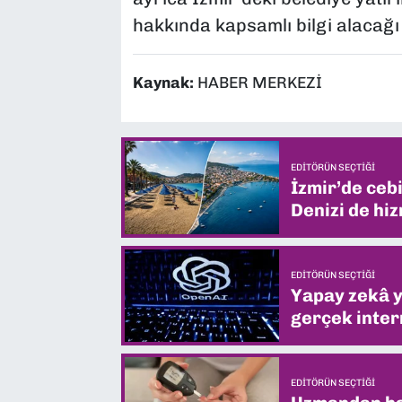
hakkında kapsamlı bilgi alacağı 
Kaynak:
HABER MERKEZİ
EDITÖRÜN SEÇTIĞI
İzmir’de ceb
Denizi de hiz
EDITÖRÜN SEÇTIĞI
Yapay zekâ yi
gerçek intern
EDITÖRÜN SEÇTIĞI