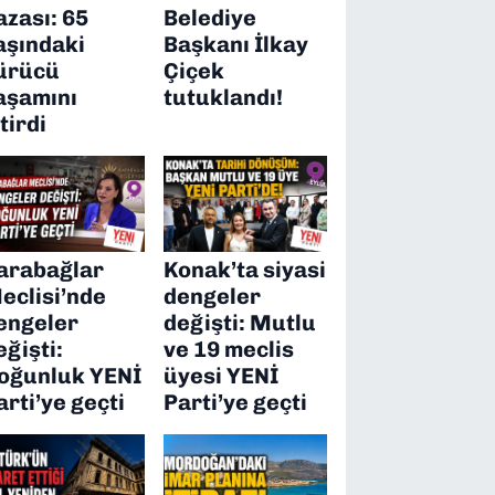
azası: 65
Belediye
aşındaki
Başkanı İlkay
ürücü
Çiçek
aşamını
tutuklandı!
itirdi
arabağlar
Konak’ta siyasi
eclisi’nde
dengeler
engeler
değişti: Mutlu
eğişti:
ve 19 meclis
oğunluk YENİ
üyesi YENİ
arti’ye geçti
Parti’ye geçti