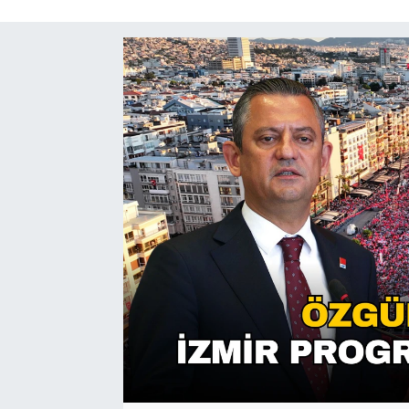
SAĞLIK
SPOR
TEKNOLOJİ
YAŞAM
YEREL YÖNETİMLER