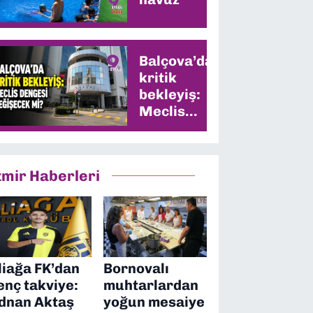
Balçova’da
kritik
bekleyiş:
Meclis
dengesi
değişecek
mi?
zmir Haberleri
liağa FK’dan
Bornovalı
enç takviye:
muhtarlardan
dnan Aktaş
yoğun mesaiye