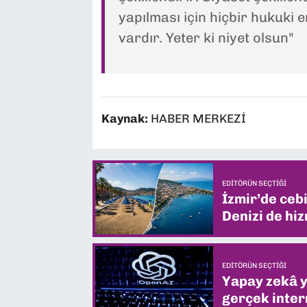
yapılması için hiçbir hukuki 
vardır. Yeter ki niyet olsun"
Kaynak:
HABER MERKEZİ
EDITÖRÜN SEÇTIĞI
İzmir’de ceb
Denizi de hiz
EDITÖRÜN SEÇTIĞI
Yapay zekâ yi
gerçek intern