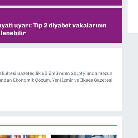
ati uyarı: Tip 2 diyabet vakalarının
lenebilir
Fakültesi Gazetecilik Bölümü’nden 2019 yılında mezun
ndan Ekonomik Çözüm, Yeni İzmir ve İlkses Gazetesi
rak gazetecilik kariyerime başladım. Şubat 2026’dan bu
tesi’nde politika ve ekonomi muhabirliği yapıyorum.