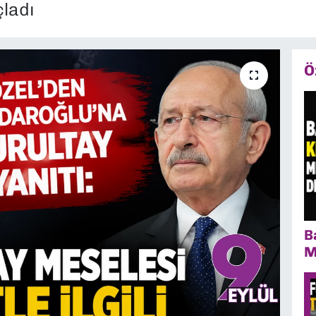
ladı
Ö
B
M