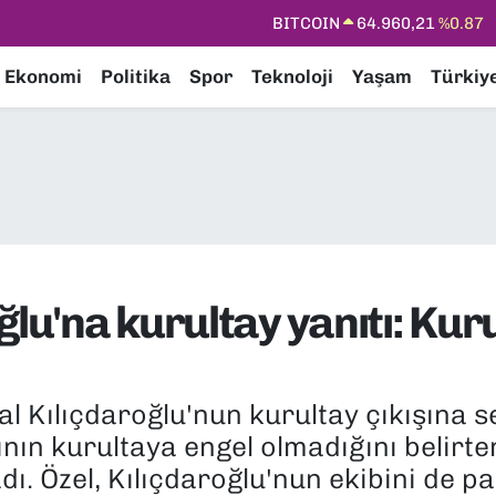
DOLAR
47,7436
%0.18
EURO
55,2510
%0.32
Ekonomi
Politika
Spor
Teknoloji
Yaşam
Türkiy
STERLİN
64,4811
%0.38
GRAM ALTIN
6660.55
%0.03
BİST100
13.779
%-14
BITCOIN
64.960,21
%0.87
ğlu'na kurultay yanıtı: Kur
l Kılıçdaroğlu'nun kurultay çıkışına se
ının kurultaya engel olmadığını belirte
ı. Özel, Kılıçdaroğlu'nun ekibini de pa