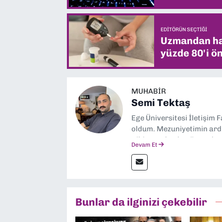
EDITÖRÜN SEÇTIĞI
Uzmandan hay
yüzde 80'i ön
MUHABIR
Semi Tektaş
Ege Üniversitesi İletişim 
oldum. Mezuniyetimin ardı
gibi yayınlarda görev ala
Devam Et
yana ise Dokuz Eylül Gaze
Bunlar da ilginizi çekebilir