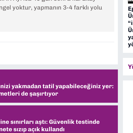
engel yoktur, yapmanın 3-4 farklı yolu
E
Ü
“
Ü
y
y
Y
inizi yakmadan tatil yapabileceğiniz yer:
metleri de şaşırtıyor
ne sınırları aştı: Güvenlik testinde
ete sızıp açık kullandı