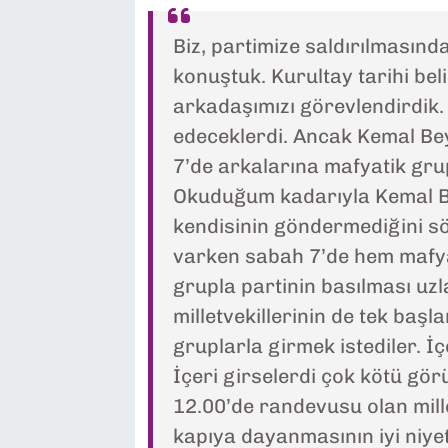
Biz, partimize saldırılmasınd
konuştuk. Kurultay tarihi belir
arkadaşımızı görevlendirdik
edeceklerdi. Ancak Kemal Be
7’de arkalarına mafyatik grup
Okuduğum kadarıyla Kemal Be
kendisinin göndermediğini s
varken sabah 7’de hem mafya
grupla partinin basılması uzl
milletvekillerinin de tek başl
gruplarla girmek istediler. İç
İçeri girselerdi çok kötü gör
12.00’de randevusu olan mille
kapıya dayanmasının iyi niyet