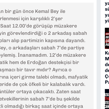
y
s
an bir gün önce Kemal Bey ile
y
lenmesi için karşılıklı 2’şer
y
. Saat 12.00’de görüşüp müzakere
yin görevlendirdiği o 2 arkadaş sabah
ları alıp partimizin kapısına dayandı.
y, o arkadaşları sabah 7’de partiye
K
öylemiş. İnanamadım. 12’de müzakere
M
tik hem de Erdoğan destekçisi bir
d
aşmacı bir tavır mıdır? Ayrıca o
d
Ç
arına içeri girme talebi olmadı, mafyatik
P
eride de çok öfkeli bir kalabalık vardı.
üntüler ortaya çıkacaktı. Zaten saat
tvekillerinin sabah 7’de bu şekilde
li olmadığı birkaç saat içinde ortaya