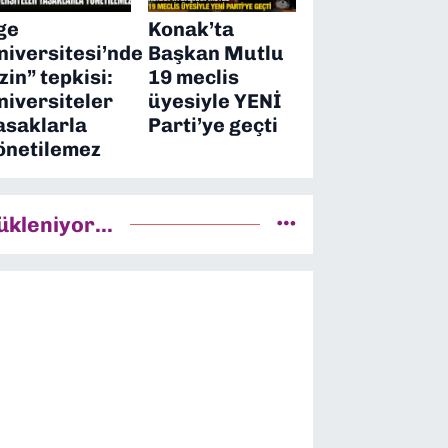
ge
Konak’ta
niversitesi’nde
Başkan Mutlu
izin” tepkisi:
19 meclis
niversiteler
üyesiyle YENİ
asaklarla
Parti’ye geçti
önetilemez
ükleniyor...