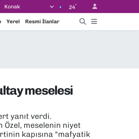
°
Konak
24
e
Yerel
Resmi İlanlar
ultay meselesi
rt yanıt verdi.
n Özel, meselenin niyet
rtinin kapısına "mafyatik