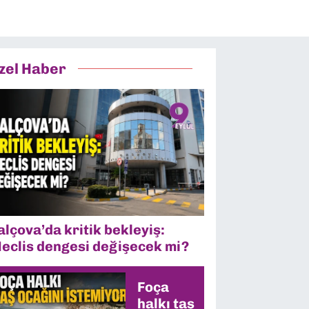
zel Haber
alçova’da kritik bekleyiş:
eclis dengesi değişecek mi?
Foça
halkı taş