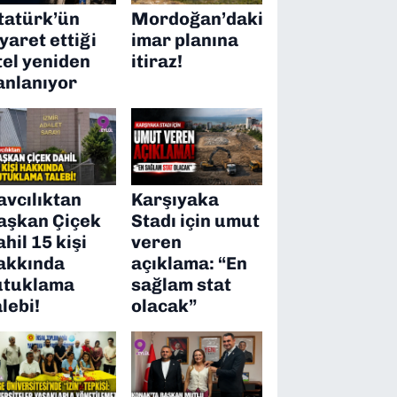
tatürk’ün
Mordoğan’daki
iyaret ettiği
imar planına
tel yeniden
itiraz!
anlanıyor
avcılıktan
Karşıyaka
aşkan Çiçek
Stadı için umut
ahil 15 kişi
veren
akkında
açıklama: “En
utuklama
sağlam stat
alebi!
olacak”