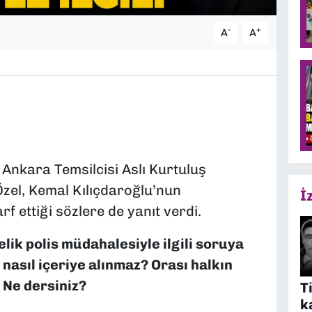
-
+
A
A
 Ankara Temsilcisi Aslı Kurtuluş
Özel, Kemal Kılıçdaroğlu’nun
İ
f ettiği sözlere de yanıt verdi.
elik polis müdahalesiyle ilgili soruya
i nasıl içeriye alınmaz? Orası halkın
. Ne dersiniz?
T
k