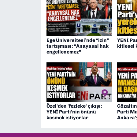
Ege Üniversitesi’nde “izin”
YENİ Par
tartışması: “Anayasal hak
kitlesel 
engellenemez”
Özel'den 'fezleke' çıkışı:
Gözaltın
YENİ Parti'nin önünü
Parti Ma
kesmek istiyorlar
Ankara'y