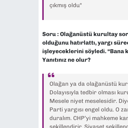
çıkmış oldu"
Soru : Olağanüstü kurultay sor
olduğunu hatırlattı, yargı sür
işleyeceklerini söyledi. “Bana 
Yanıtınız ne olur?
Olağan ya da olağanüstü kurul
Dolayısıyla tedbir olması kur
Mesele niyet meselesidir. Diy
Parti yargısı engel oldu. O z
duralım. CHP’yi mahkeme kara
şekillendirir. Siyaset şekille