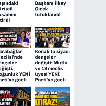
aşındaki
Başkanı İlkay
ürücü
Çiçek
aşamını
tutuklandı!
itirdi
arabağlar
Konak’ta siyasi
eclisi’nde
dengeler
engeler
değişti: Mutlu
eğişti:
ve 19 meclis
oğunluk YENİ
üyesi YENİ
arti’ye geçti
Parti’ye geçti