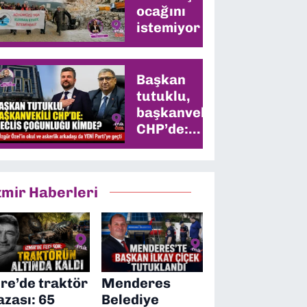
ocağını
istemiyor
Başkan
tutuklu,
başkanvekili
CHP’de:
Meclis
çoğunluğu
kimde?
zmir Haberleri
ire’de traktör
Menderes
azası: 65
Belediye