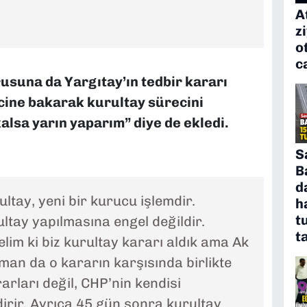
A
z
o
c
usuna da Yargıtay’ın tedbir kararı
ecine bakarak kurultay sürecini
kalsa yarın yaparım” diye de ekledi.
S
B
d
tay, yeni bir kurucu işlemdir.
h
t
ultay yapılmasına engel değildir.
t
elim ki biz kurultay kararı aldık ama Ak
aman da o kararın karşısında birlikte
rları değil, CHP’nin kendisi
ndirir. Ayrıca 45 gün sonra kurultay