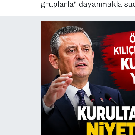
gruplarla" dayanmakla suç
SAĞLIK
SPOR
TEKNOLOJİ
YAŞAM
YEREL YÖNETİMLER