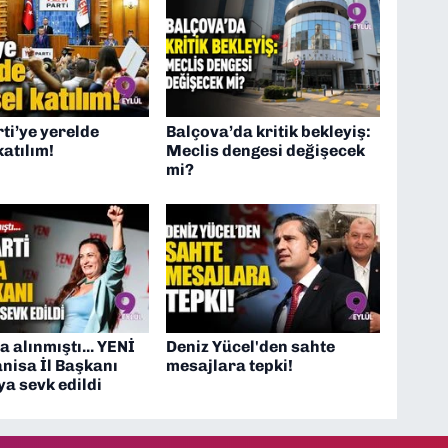
ti’ye yerelde
Balçova’da kritik bekleyiş:
katılım!
Meclis dengesi değişecek
mi?
a alınmıştı... YENİ
Deniz Yücel'den sahte
nisa İl Başkanı
mesajlara tepki!
a sevk edildi