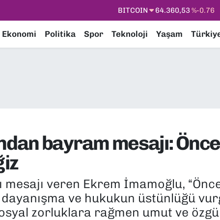
DOLAR
47,7069
%0.17
EURO
55,0265
%0.01
Ekonomi
Politika
Spor
Teknoloji
Yaşam
Türkiy
STERLİN
64,1897
%0.02
GRAM ALTIN
6618.49
%2.12
BİST100
13.887
%64
dan bayram mesajı: Önce 
ğiz
ı mesajı veren Ekrem İmamoğlu, “Önce
k, dayanışma ve hukukun üstünlüğü vur
osyal zorluklara rağmen umut ve özgür