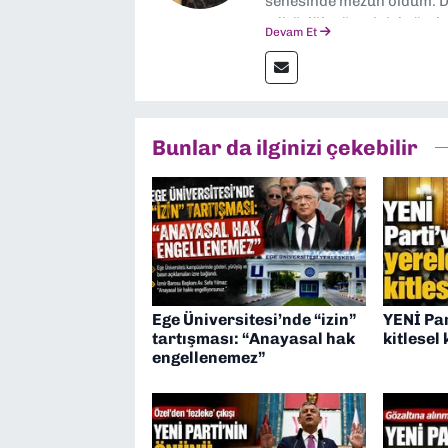
senesinde mezun oldum. Do
editörlük görevini de üstl
Devam Et
Bunlar da ilginizi çekebilir
Ege Üniversitesi’nde “izin”
YENİ Par
tartışması: “Anayasal hak
kitlesel 
engellenemez”