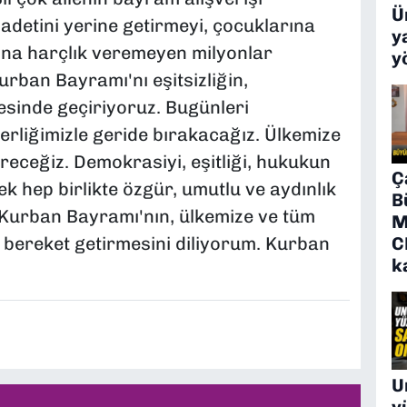
Ü
adetini yerine getirmeyi, çocuklarına
y
ına harçlık veremeyen milyonlar
y
rban Bayramı'nı eşitsizliğin,
gesinde geçiriyoruz. Bugünleri
erliğimizle geride bırakacağız. Ülkemize
receğiz. Demokrasiyi, eşitliği, hukukun
Ç
k hep birlikte özgür, umutlu ve aydınlık
B
Kurban Bayramı'nın, ülkemize ve tüm
M
C
 bereket getirmesini diliyorum. Kurban
k
U
y