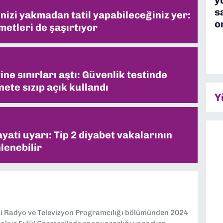
s
inizi yakmadan tatil yapabileceğiniz yer:
o
metleri de şaşırtıyor
ne sınırları aştı: Güvenlik testinde
ete sızıp açık kullandı
Y
ati uyarı: Tip 2 diyabet vakalarının
lenebilir
si Radyo ve Televizyon Programcılığı bölümünden 2024