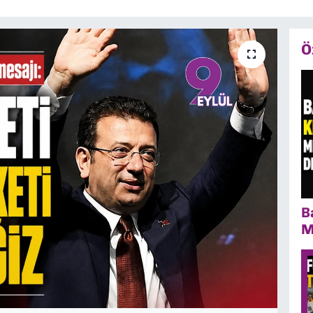
Ö
B
M