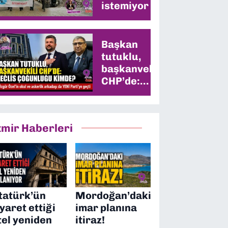
istemiyor
Başkan
tutuklu,
başkanvekili
CHP’de:
Meclis
çoğunluğu
kimde?
zmir Haberleri
tatürk’ün
Mordoğan’daki
iyaret ettiği
imar planına
tel yeniden
itiraz!