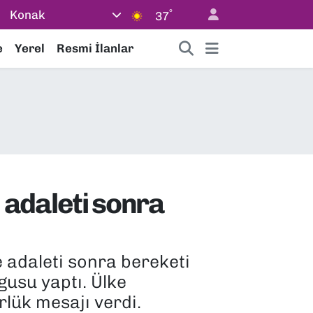
°
Konak
37
e
Yerel
Resmi İlanlar
adaleti sonra
 adaleti sonra bereketi
gusu yaptı. Ülke
lük mesajı verdi.