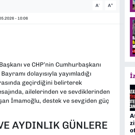
-
+
A
A
5.2026 - 10:06
i Başkanı ve CHP’nin Cumhurbaşkanı
Bayramı dolayısıyla yayımladığı
İ
asında geçirdiğini belirterek
Mesajında, ailelerinden ve sevdiklerinden
aşan İmamoğlu, destek ve sevgiden güç
A
VE AYDINLIK GÜNLERE
z
o