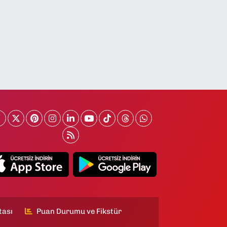
tası
Puan Durumu ve Fikstür