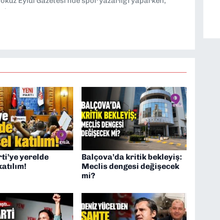
kuz Eylül Gazetesi'nde spor yazarlığı yaparken,
eniyorum.
ti’ye yerelde
Balçova’da kritik bekleyiş:
katılım!
Meclis dengesi değişecek
mi?