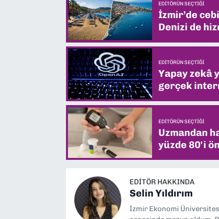
EDITÖRÜN SEÇTIĞI
İzmir’de ceb
Denizi de hiz
EDITÖRÜN SEÇTIĞI
Yapay zekâ yi
gerçek intern
EDITÖRÜN SEÇTIĞI
Uzmandan hay
yüzde 80'i ön
EDITÖR HAKKINDA
Selin Yıldırım
İzmir Ekonomi Üniversite