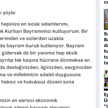
c
 şöyle:
n hepinize en sıcak selamlarımı,
k Kurban Bayramımızı kutluyorum. Bir
S
erimden ve sizlerden uzakta
B
d
nda bayram buruk kutlanıyor. Bayram
h
 gidersek de bir yanımız hep eksik
t
 ayrılıp tek başına hücrene dönmekse en
t
da desteğinizden, ilginizden, sevginizden
na ve milletimizin adalet duygusuna
u haksız ve hukuksuz düzeni sona
E
mizin en sarsıcı ekonomik
Ü
“
irçok ailenin bayram alışverişi