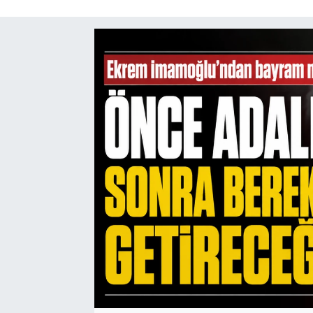
SAĞLIK
SPOR
TEKNOLOJİ
YAŞAM
YEREL YÖNETİMLER