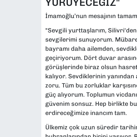
YÜRÜYECEĞİZ"
İmamoğlu’nun mesajının tamamı
"Sevgili yurttaşlarım, Silivri'de
sevgilerimi sunuyorum. Mübare
bayramı daha ailemden, sevdikl
geçiriyorum. Dört duvar arası
görüşlerinde biraz olsun hasret
kalıyor. Sevdiklerinin yanından
zoru. Tüm bu zorluklar karşısın
güç alıyorum. Toplumun vicdanı
güvenim sonsuz. Hep birlikte b
erdireceğimize inancım tam.
Ülkemiz çok uzun süredir tarihi
buhranlarından birini yaşıyor. B