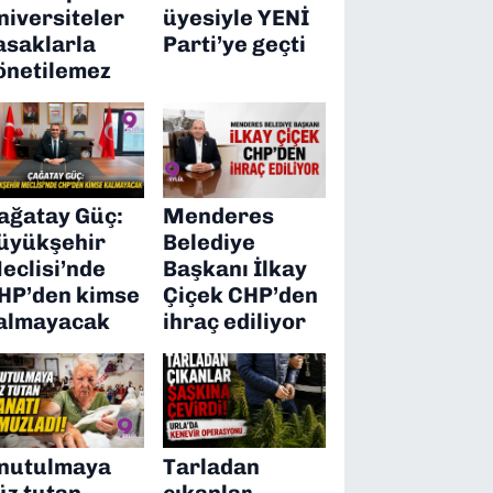
niversiteler
üyesiyle YENİ
asaklarla
Parti’ye geçti
önetilemez
ağatay Güç:
Menderes
üyükşehir
Belediye
eclisi’nde
Başkanı İlkay
HP’den kimse
Çiçek CHP’den
almayacak
ihraç ediliyor
nutulmaya
Tarladan
üz tutan
çıkanlar