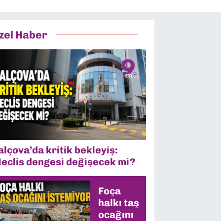
zel Haber
alçova’da kritik bekleyiş:
eclis dengesi değişecek mi?
Foça
halkı taş
ocağını