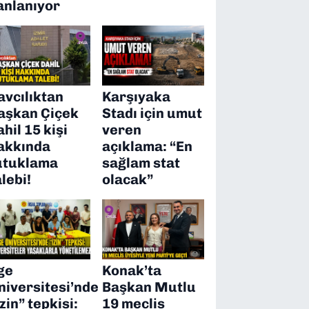
anlanıyor
avcılıktan
Karşıyaka
aşkan Çiçek
Stadı için umut
ahil 15 kişi
veren
akkında
açıklama: “En
utuklama
sağlam stat
alebi!
olacak”
ge
Konak’ta
niversitesi’nde
Başkan Mutlu
izin” tepkisi:
19 meclis