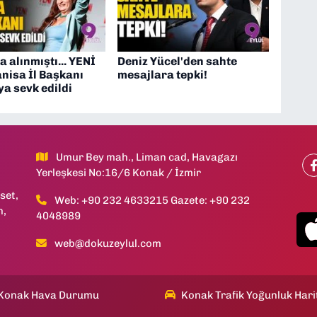
a alınmıştı... YENİ
Deniz Yücel'den sahte
nisa İl Başkanı
mesajlara tepki!
a sevk edildi
Umur Bey mah., Liman cad, Havagazı
Yerleşkesi No:16/6 Konak / İzmir
set,
Web: +90 232 4633215 Gazete: +90 232
h,
4048989
web@dokuzeylul.com
Konak Hava Durumu
Konak Trafik Yoğunluk Hari