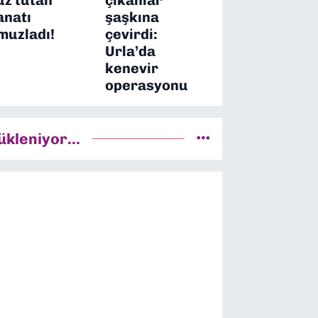
anatı
şaşkına
muzladı!
çevirdi:
Urla’da
kenevir
operasyonu
ükleniyor...