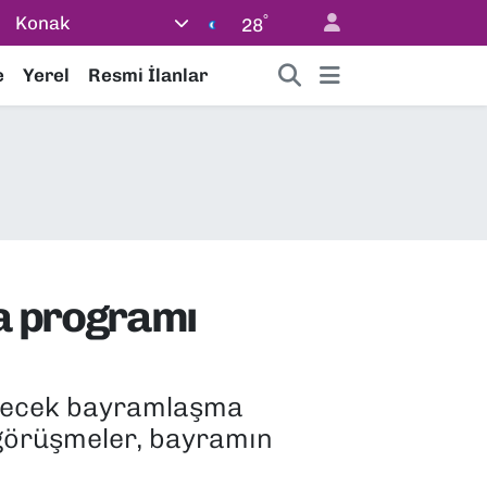
°
Konak
28
e
Yerel
Resmi İlanlar
a programı
rilecek bayramlaşma
k görüşmeler, bayramın