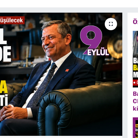
Ö
B
C
k