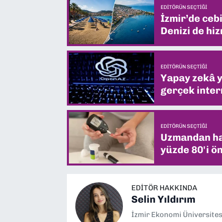
EDITÖRÜN SEÇTIĞI
İzmir’de ceb
Denizi de hiz
EDITÖRÜN SEÇTIĞI
Yapay zekâ yi
gerçek intern
EDITÖRÜN SEÇTIĞI
Uzmandan hay
yüzde 80'i ön
EDITÖR HAKKINDA
Selin Yıldırım
İzmir Ekonomi Üniversite