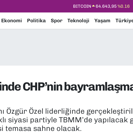
BITCOIN
64.643,95
%0.16
DOLAR
47,6006
%0.06
Ekonomi
Politika
Spor
Teknoloji
Yaşam
Türkiy
EURO
55,0250
%0.02
STERLİN
64,2398
%0.2
GRAM ALTIN
6500.87
%0.12
BİST100
13.799
%70
iğinde CHP’nin bayramlaşm
ı Özgür Özel liderliğinde gerçekleşti
rklı siyasi partiyle TBMM’de yapılaca
si temasa sahne olacak.