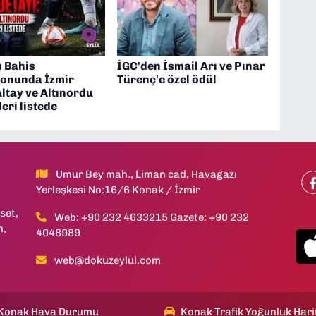
ı Bahis
İGC'den İsmail Arı ve Pınar
onunda İzmir
Türenç'e özel ödül
Altay ve Altınordu
leri listede
Umur Bey mah., Liman cad, Havagazı
Yerleşkesi No:16/6 Konak / İzmir
set,
Web: +90 232 4633215 Gazete: +90 232
h,
4048989
web@dokuzeylul.com
Konak Hava Durumu
Konak Trafik Yoğunluk Hari