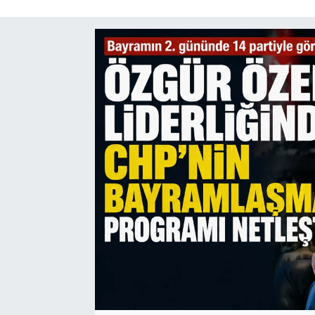
SAĞLIK
SPOR
TEKNOLOJİ
YAŞAM
YEREL YÖNETİMLER