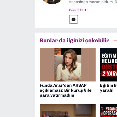
senesinde mezun oldum. Do
editörlük görevini de üstl
Devam Et
Bunlar da ilginizi çekebilir
Funda Arar’dan AHBAP
Eğitim h
açıklaması: Bir kuruş bile
yaralı!
para yatırmadım