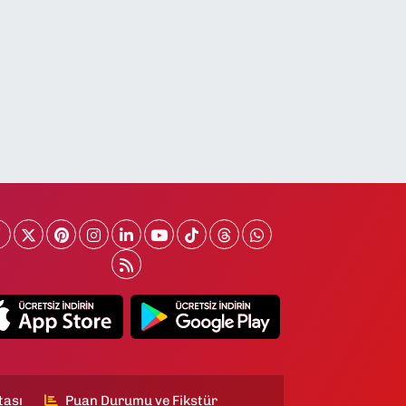
tası
Puan Durumu ve Fikstür