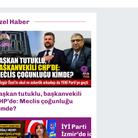
zel Haber
aşkan tutuklu, başkanvekili
HP’de: Meclis çoğunluğu
imde?
İYİ Parti
İzmir’de iddialı