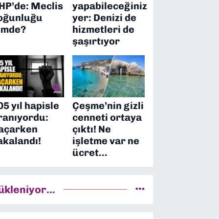
HP’de: Meclis
yapabileceğiniz
oğunluğu
yer: Denizi de
imde?
hizmetleri de
şaşırtıyor
05 yıl hapisle
Çeşme’nin gizli
ranıyordu:
cenneti ortaya
açarken
çıktı! Ne
akalandı!
işletme var ne
ücret…
ükleniyor...