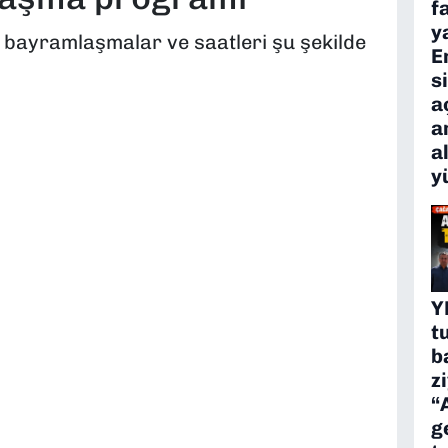
f
y
 bayramlaşmalar ve saatleri şu şekilde
E
s
a
a
a
y
Y
t
b
z
“
g