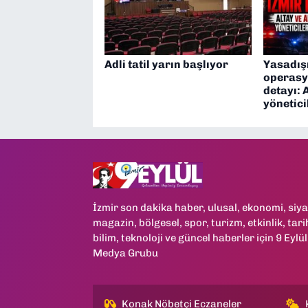
Adli tatil yarın başlıyor
Yasadış
operasy
detayı: 
yönetici
İzmir son dakika haber, ulusal, ekonomi, siya
magazin, bölgesel, spor, turizm, etkinlik, tari
bilim, teknoloji ve güncel haberler için 9 Eylül
Medya Grubu
Konak Nöbetçi Eczaneler