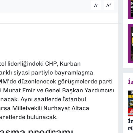
-
+
A
A
el liderliğindeki CHP, Kurban
arklı siyasi partiyle bayramlaşma
MM’de düzenlenecek görüşmelerde parti
İ
i Murat Emir ve Genel Başkan Yardımcısı
nacak. Aynı saatlerde İstanbul
rsa Milletvekili Nurhayat Altaca
yaretlerde bulunacak.
İ
r
laşma programı