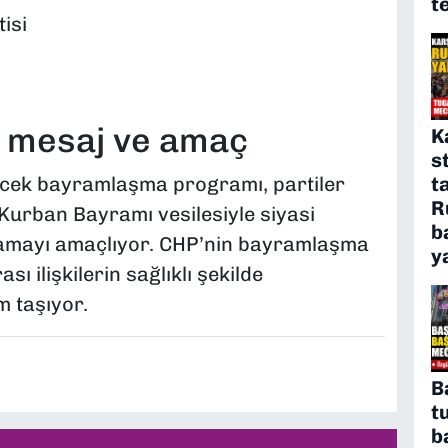
t
isi
n mesaj ve amaç
K
s
t
ecek bayramlaşma programı, partiler
R
 Kurban Bayramı vesilesiyle siyasi
b
amayı amaçlıyor. CHP’nin bayramlaşma
y
sı ilişkilerin sağlıklı şekilde
 taşıyor.
B
t
b