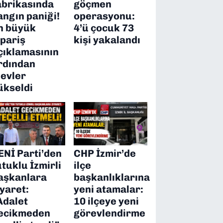
abrikasında
göçmen
angın paniği!
operasyonu:
n büyük
4’ü çocuk 73
ipariş
kişi yakalandı
çıklamasının
rdından
levler
ükseldi
ENİ Parti’den
CHP İzmir’de
utuklu İzmirli
ilçe
aşkanlara
başkanlıklarına
iyaret:
yeni atamalar:
Adalet
10 ilçeye yeni
ecikmeden
görevlendirme