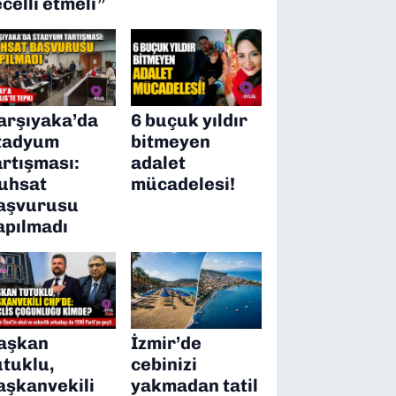
ecelli etmeli”
arşıyaka’da
6 buçuk yıldır
tadyum
bitmeyen
artışması:
adalet
uhsat
mücadelesi!
aşvurusu
apılmadı
aşkan
İzmir’de
utuklu,
cebinizi
aşkanvekili
yakmadan tatil