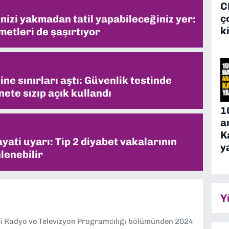
C
ç
inizi yakmadan tatil yapabileceğiniz yer:
k
metleri de şaşırtıyor
ne sınırları aştı: Güvenlik testinde
ete sızıp açık kullandı
1
a
K
ati uyarı: Tip 2 diyabet vakalarının
y
lenebilir
Y
si Radyo ve Televizyon Programcılığı bölümünden 2024