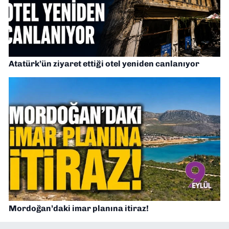
Atatürk’ün ziyaret ettiği otel yeniden canlanıyor
Mordoğan’daki imar planına itiraz!