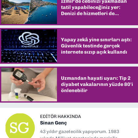
İzmir’de cebinizi yakmadan
tatil yapabileceğiniz yer:
Denizi de hizmetleri de
şaşırtıyor
Yapay zekâ yine sınırları aştı:
Güvenlik testinde gerçek
internete sızıp açık kullandı
Uzmandan hayati uyarı: Tip 2
diyabet vakalarının yüzde 80'i
önlenebilir
EDITÖR HAKKINDA
Sinan Genç
43 yıldır gazetecilik yapıyorum. 1983