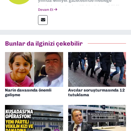
yılında Milliyet gazetesinde mesleğe
başladım. Ardından Türkiye’nin en köklü
Devam Et
gazetelerinden Yeni Asır’da 36 yıl boyunca
muhabir, editör, müdür yardımcısı ve spor
müdürü olarak görev yaptım. Ayrıca Yeni
Asır TV’de 7 yıl boyunca programlar
hazırlayıp sundum. Şu anda Dokuz Eylül
Bunlar da ilginizi çekebilir
Gazetesi'nde editörlük yapıyorum
Narin davasında önemli
Avcılar soruşturmasında 12
gelişme
tutuklama