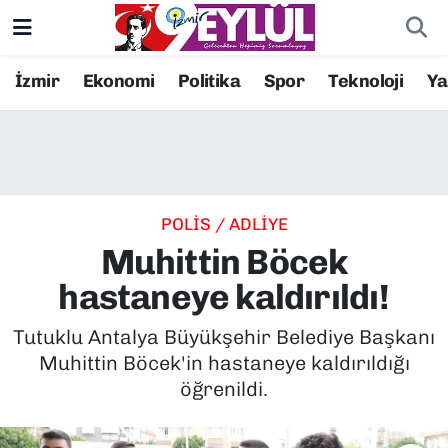
Resmi İlanlar
Konak Nöbetçi Eczaneler
İzmir
Ekonomi
Politika
Spor
Teknoloji
Y
BİLİM
Konak Hava Durumu
DÜNYA
Konak Trafik Yoğunluk Haritası
POLİS / ADLİYE
EĞİTİM
Süper Lig Puan Durumu ve Fikstür
Muhittin Böcek
EKONOMİ
Tüm Manşetler
hastaneye kaldırıldı!
KÜLTÜR SANAT
Son Dakika Haberleri
Tutuklu Antalya Büyükşehir Belediye Başkanı
Muhittin Böcek'in hastaneye kaldırıldığı
MAGAZİN
Haber Arşivi
öğrenildi.
POLİTİKA