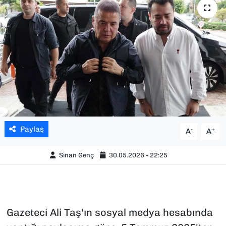
SAĞLIK
SPOR
TEKNOLOJİ
YAŞAM
YEREL YÖNETİMLER
Paylaş
-
+
A
A
Sinan Genç
30.05.2026 - 22:25
Gazeteci Ali Taş'ın sosyal medya hesabında