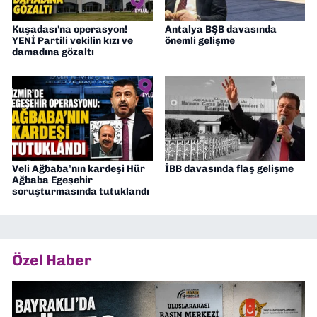
Kuşadası'na operasyon!
Antalya BŞB davasında
YENİ Partili vekilin kızı ve
önemli gelişme
damadına gözaltı
Veli Ağbaba’nın kardeşi Hür
İBB davasında flaş gelişme
Ağbaba Egeşehir
soruşturmasında tutuklandı
Özel Haber