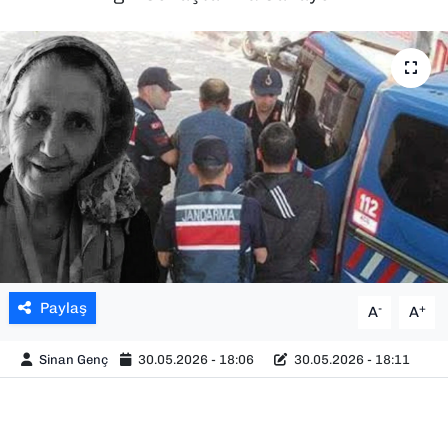
SAĞLIK
SPOR
TEKNOLOJİ
YAŞAM
YEREL YÖNETİMLER
Paylaş
-
+
A
A
Sinan Genç
30.05.2026 - 18:06
30.05.2026 - 18:11