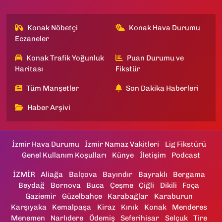
Konak Nöbetçi
Konak Hava Durumu
Eczaneler
Konak Trafik Yoğunluk
Puan Durumu ve
Haritası
Fikstür
Tüm Manşetler
Son Dakika Haberleri
Haber Arşivi
İzmir Hava Durumu
İzmir Namaz Vakitleri
Lig Fikstürü
Genel Kullanım Koşulları
Künye
İletişim
Podcast
İZMİR
Aliağa
Balçova
Bayındır
Bayraklı
Bergama
Beydağ
Bornova
Buca
Çeşme
Çiğli
Dikili
Foça
Gaziemir
Güzelbahçe
Karabağlar
Karaburun
Karşıyaka
Kemalpaşa
Kiraz
Kınık
Konak
Menderes
Menemen
Narlıdere
Ödemiş
Seferihisar
Selçuk
Tire