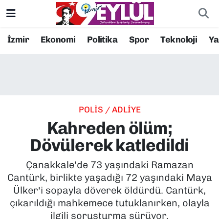
Resmi İlanlar
Konak Nöbetçi Eczaneler
İzmir
Ekonomi
Politika
Spor
Teknoloji
Y
BİLİM
Konak Hava Durumu
DÜNYA
Konak Trafik Yoğunluk Haritası
POLİS / ADLİYE
EĞİTİM
Süper Lig Puan Durumu ve Fikstür
Kahreden ölüm;
EKONOMİ
Tüm Manşetler
Dövülerek katledildi
KÜLTÜR SANAT
Son Dakika Haberleri
Çanakkale'de 73 yaşındaki Ramazan
Cantürk, birlikte yaşadığı 72 yaşındaki Maya
MAGAZİN
Haber Arşivi
Ülker'i sopayla döverek öldürdü. Cantürk,
çıkarıldığı mahkemece tutuklanırken, olayla
POLİTİKA
ilgili soruşturma sürüyor.