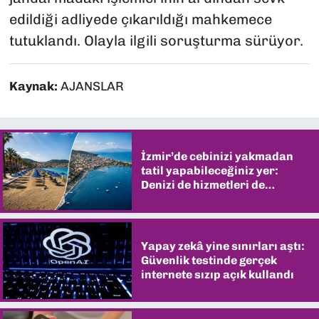
edildiği adliyede çıkarıldığı mahkemece
tutuklandı. Olayla ilgili soruşturma sürüyor.
Kaynak:
AJANSLAR
İzmir’de cebinizi yakmadan
tatil yapabileceğiniz yer:
Denizi de hizmetleri de
şaşırtıyor
Yapay zekâ yine sınırları aştı:
Güvenlik testinde gerçek
internete sızıp açık kullandı