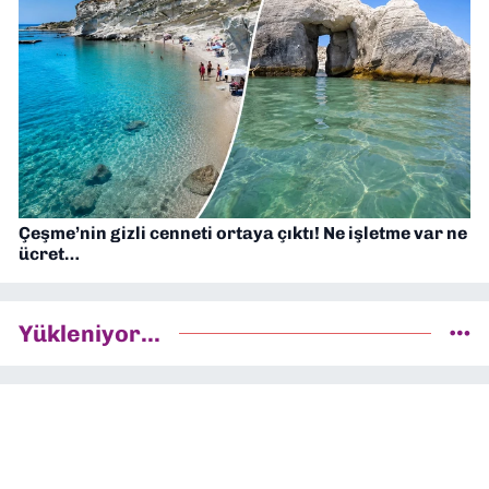
Çeşme’nin gizli cenneti ortaya çıktı! Ne işletme var ne
ücret…
Yükleniyor...