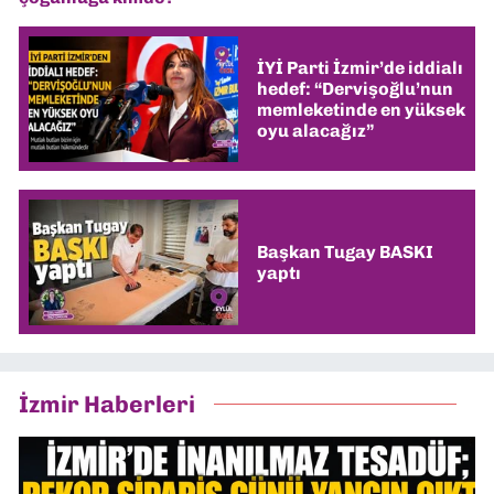
İYİ Parti İzmir’de iddialı
hedef: “Dervişoğlu’nun
memleketinde en yüksek
oyu alacağız”
Başkan Tugay BASKI
yaptı
İzmir Haberleri