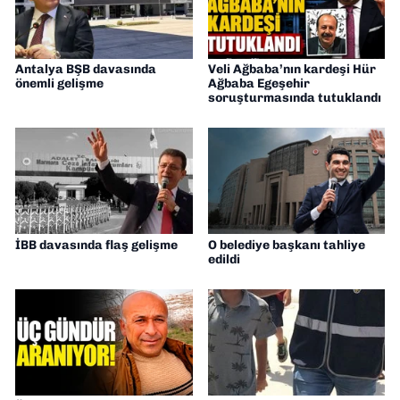
Antalya BŞB davasında
Veli Ağbaba’nın kardeşi Hür
önemli gelişme
Ağbaba Egeşehir
soruşturmasında tutuklandı
İBB davasında flaş gelişme
O belediye başkanı tahliye
edildi