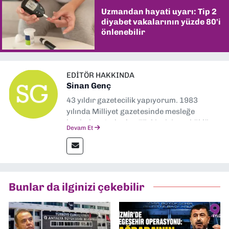
Uzmandan hayati uyarı: Tip 2
diyabet vakalarının yüzde 80'i
önlenebilir
EDITÖR HAKKINDA
Sinan Genç
43 yıldır gazetecilik yapıyorum. 1983
yılında Milliyet gazetesinde mesleğe
başladım. Ardından Türkiye’nin en köklü
Devam Et
gazetelerinden Yeni Asır’da 36 yıl boyunca
muhabir, editör, müdür yardımcısı ve spor
müdürü olarak görev yaptım. Ayrıca Yeni
Asır TV’de 7 yıl boyunca programlar
hazırlayıp sundum. Şu anda Dokuz Eylül
Bunlar da ilginizi çekebilir
Gazetesi'nde editörlük yapıyorum