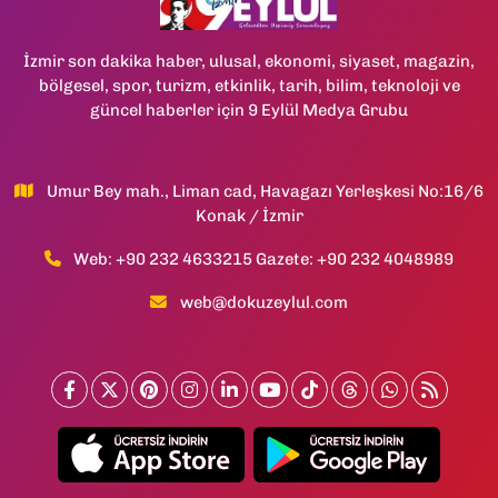
İzmir son dakika haber, ulusal, ekonomi, siyaset, magazin,
bölgesel, spor, turizm, etkinlik, tarih, bilim, teknoloji ve
güncel haberler için 9 Eylül Medya Grubu
Umur Bey mah., Liman cad, Havagazı Yerleşkesi No:16/6
Konak / İzmir
Web: +90 232 4633215 Gazete: +90 232 4048989
web@dokuzeylul.com