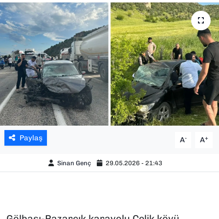
SAĞLIK
SPOR
TEKNOLOJİ
YAŞAM
YEREL YÖNETİMLER
Paylaş
-
+
A
A
Sinan Genç
29.05.2026 - 21:43
Gölbaşı-Pazarcık karayolu Çelik köyü