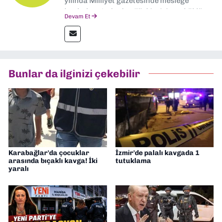
yılında Milliyet gazetesinde mesleğe
başladım. Ardından Türkiye’nin en köklü
Devam Et
gazetelerinden Yeni Asır’da 36 yıl boyunca
muhabir, editör, müdür yardımcısı ve spor
müdürü olarak görev yaptım. Ayrıca Yeni
Asır TV’de 7 yıl boyunca programlar
hazırlayıp sundum. Şu anda Dokuz Eylül
Bunlar da ilginizi çekebilir
Gazetesi'nde editörlük yapıyorum
Karabağlar'da çocuklar
İzmir'de palalı kavgada 1
arasında bıçaklı kavga! İki
tutuklama
yaralı