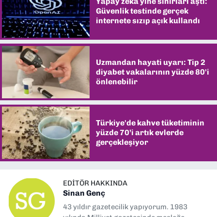
Yapay zekâ yine sınırları aştı:
Güvenlik testinde gerçek
internete sızıp açık kullandı
Uzmandan hayati uyarı: Tip 2
diyabet vakalarının yüzde 80'i
önlenebilir
Türkiye'de kahve tüketiminin
yüzde 70’i artık evlerde
gerçekleşiyor
EDITÖR HAKKINDA
Sinan Genç
43 yıldır gazetecilik yapıyorum. 1983