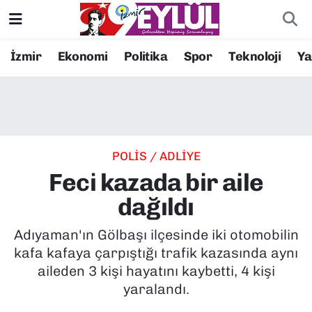
Resmi İlanlar
Konak Nöbetçi Eczaneler
İzmir
Ekonomi
Politika
Spor
Teknoloji
Y
BİLİM
Konak Hava Durumu
DÜNYA
Konak Trafik Yoğunluk Haritası
POLİS / ADLİYE
EĞİTİM
Süper Lig Puan Durumu ve Fikstür
Feci kazada bir aile
EKONOMİ
Tüm Manşetler
dağıldı
KÜLTÜR SANAT
Son Dakika Haberleri
Adıyaman'ın Gölbaşı ilçesinde iki otomobilin
kafa kafaya çarpıştığı trafik kazasında aynı
MAGAZİN
Haber Arşivi
aileden 3 kişi hayatını kaybetti, 4 kişi
yaralandı.
POLİTİKA