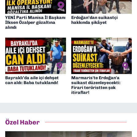
YENİ Parti Manisa İl Başkanı
Erdoğan’dan suikastçi
İlksen Özalper gözaltına
hakkında şikâyet
alındı
Bayraklı’da aile içi dehşet
Marmaris'te Erdoğan'a
can aldı: Baba tutuklandı!
suikast düzenleyecekti:
Firari teröristten şok
itiraflar!
Özel Haber