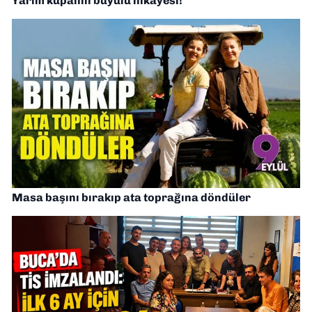
Yarım kupanın büyülü hikayesi!
Masa başını bırakıp ata toprağına döndüler