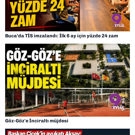
Buca’da TİS imzalandı: İlk 6 ay için yüzde 24 zam
Göz-Göz'e İnciraltı müjdesi