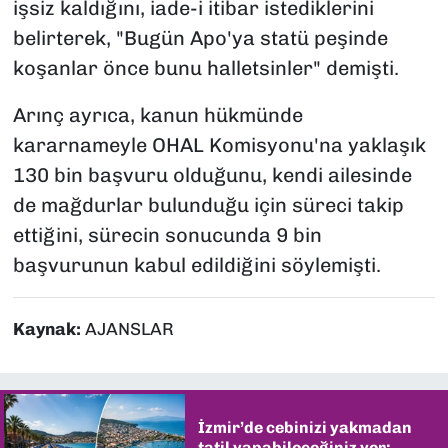
işsiz kaldığını, iade-i itibar istediklerini
belirterek, "Bugün Apo'ya statü peşinde
koşanlar önce bunu halletsinler" demişti.
Arınç ayrıca, kanun hükmünde
kararnameyle OHAL Komisyonu'na yaklaşık
130 bin başvuru olduğunu, kendi ailesinde
de mağdurlar bulunduğu için süreci takip
ettiğini, sürecin sonucunda 9 bin
başvurunun kabul edildiğini söylemişti.
Kaynak:
AJANSLAR
İzmir’de cebinizi yakmadan
tatil yapabileceğiniz yer: