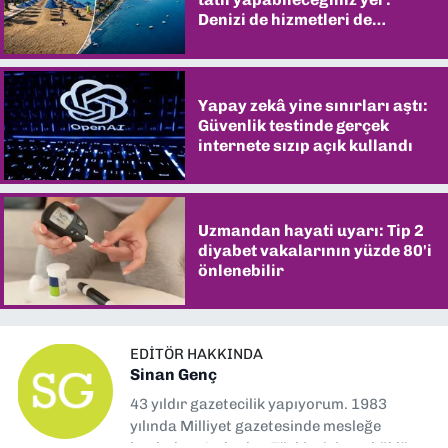
Denizi de hizmetleri de
şaşırtıyor
Yapay zekâ yine sınırları aştı:
Güvenlik testinde gerçek
internete sızıp açık kullandı
Uzmandan hayati uyarı: Tip 2
diyabet vakalarının yüzde 80'i
önlenebilir
EDITÖR HAKKINDA
Sinan Genç
43 yıldır gazetecilik yapıyorum. 1983
yılında Milliyet gazetesinde mesleğe
başladım. Ardından Türkiye’nin en köklü