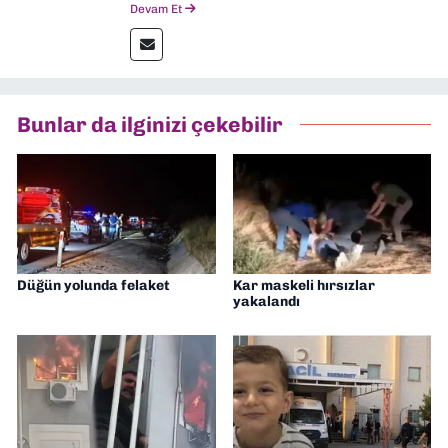
Devam Et
gazetelerinden Yeni Asır’da 36 yıl boyunca
muhabir, editör, müdür yardımcısı ve spor
müdürü olarak görev yaptım. Ayrıca Yeni
Asır TV’de 7 yıl boyunca programlar
hazırlayıp sundum. Şu anda Dokuz Eylül
Bunlar da ilginizi çekebilir
Gazetesi'nde editörlük yapıyorum
Düğün yolunda felaket
Kar maskeli hırsızlar
yakalandı