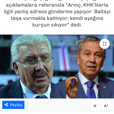
açıklamalara referansla "Arınç, KHK’lılarla
SAĞLIK
ilgili yanlış adrese gönderme yapıyor. Baltayı
taşa vurmakla kalmıyor, kendi ayağına
SPOR
kurşun sıkıyor" dedi.
TEKNOLOJİ
YAŞAM
YEREL YÖNETİMLER
Paylaş
-
+
A
A