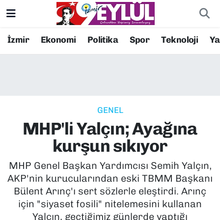
Resmi İlanlar
Konak Nöbetçi Eczaneler
İzmir
Ekonomi
Politika
Spor
Teknoloji
Y
BİLİM
Konak Hava Durumu
DÜNYA
Konak Trafik Yoğunluk Haritası
GENEL
EĞİTİM
Süper Lig Puan Durumu ve Fikstür
MHP'li Yalçın; Ayağına
EKONOMİ
Tüm Manşetler
kurşun sıkıyor
KÜLTÜR SANAT
Son Dakika Haberleri
MHP Genel Başkan Yardımcısı Semih Yalçın,
AKP'nin kurucularından eski TBMM Başkanı
MAGAZİN
Haber Arşivi
Bülent Arınç'ı sert sözlerle eleştirdi. Arınç
için "siyaset fosili" nitelemesini kullanan
POLİTİKA
Yalçın, geçtiğimiz günlerde yaptığı