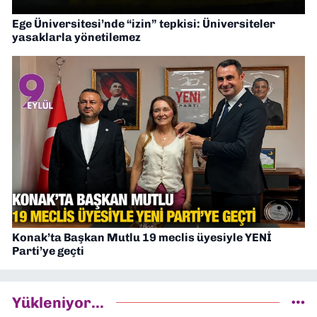
Ege Üniversitesi’nde “izin” tepkisi: Üniversiteler
yasaklarla yönetilemez
Konak’ta Başkan Mutlu 19 meclis üyesiyle YENİ
Parti’ye geçti
Yükleniyor...