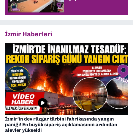
İzmir Haberleri
İzmir’in dev rüzgar türbini fabrikasında yangın
paniği! En büyük sipariş açıklamasının ardından
alevler yükseldi