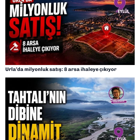
Urla’da milyonluk satış: 8 arsa ihaleye çıkıyor