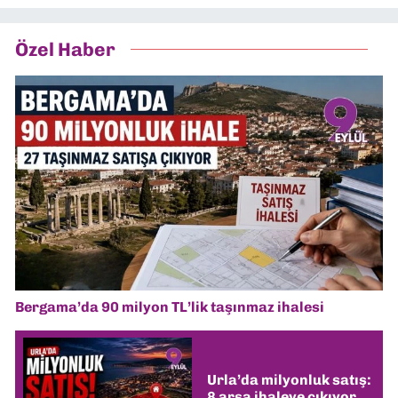
Özel Haber
Bergama’da 90 milyon TL’lik taşınmaz ihalesi
Urla’da milyonluk satış:
8 arsa ihaleye çıkıyor