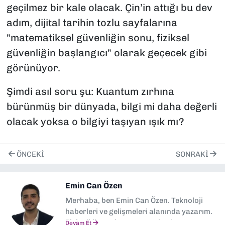
geçilmez bir kale olacak. Çin’in attığı bu dev
adım, dijital tarihin tozlu sayfalarına
"matematiksel güvenliğin sonu, fiziksel
güvenliğin başlangıcı" olarak geçecek gibi
görünüyor.
Şimdi asıl soru şu: Kuantum zırhına
bürünmüş bir dünyada, bilgi mi daha değerli
olacak yoksa o bilgiyi taşıyan ışık mı?
ÖNCEKI
SONRAKI
Emin Can Özen
Merhaba, ben Emin Can Özen. Teknoloji
haberleri ve gelişmeleri alanında yazarım.
Elektrikli araçlar, yapay zeka, inovasyon ve
Devam Et