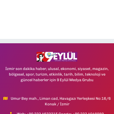
İzmir son dakika haber, ulusal, ekonomi, siyaset, magazin,
bölgesel, spor, turizm, etkinlik, tarih, bilim, teknoloji ve
güncel haberler için 9 Eylül Medya Grubu
Umur Bey mah., Liman cad, Havagazı Yerleşkesi No:16/6
Konak / İzmir
Web: +90 232 4633215 Gazete: +90 232 4048989