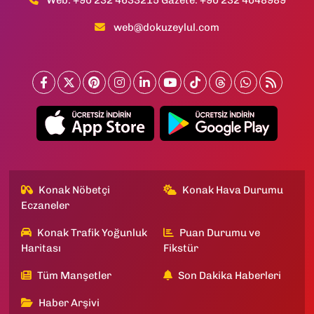
web@dokuzeylul.com
Konak Nöbetçi
Konak Hava Durumu
Eczaneler
Konak Trafik Yoğunluk
Puan Durumu ve
Haritası
Fikstür
Tüm Manşetler
Son Dakika Haberleri
Haber Arşivi