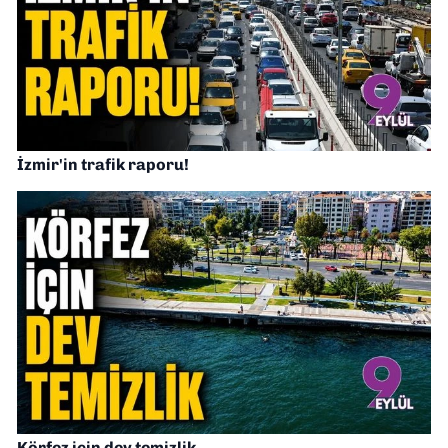
İzmir'in trafik raporu!
Körfez için dev temizlik