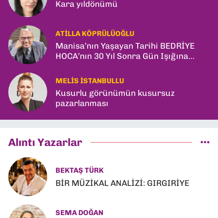
Kara yıldönümü
ATILLA KÖPRÜLÜOĞLU
Manisa’nın Yaşayan Tarihi BEDRİYE
HOCA’nın 30 Yıl Sonra Gün Işığına
Çıkan Son Kitabı; “YİTİRİLMİŞ YILLAR”
MELIS İSTANBULLU
Kusurlu görünümün kusursuz
pazarlanması
Alıntı Yazarlar
BEKTAŞ TÜRK
BİR MÜZİKAL ANALİZİ: GIRGIRİYE
SEMA DOĞAN