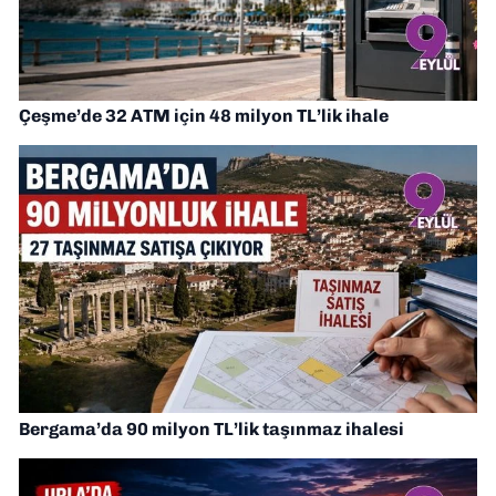
Çeşme’de 32 ATM için 48 milyon TL’lik ihale
Bergama’da 90 milyon TL’lik taşınmaz ihalesi