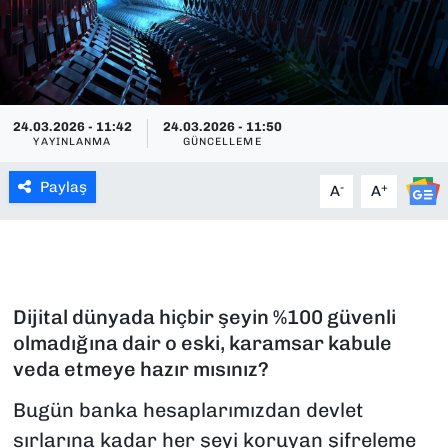
SAĞLIK
SPOR
24.03.2026 - 11:42
24.03.2026 - 11:50
TEKNOLOJİ
YAYINLANMA
GÜNCELLEME
Paylaş
YAŞAM
-
+
A
A
YEREL YÖNETİMLER
Dijital dünyada hiçbir şeyin %100 güvenli
olmadığına dair o eski, karamsar kabule
veda etmeye hazır mısınız?
Bugün banka hesaplarımızdan devlet
sırlarına kadar her şeyi koruyan şifreleme