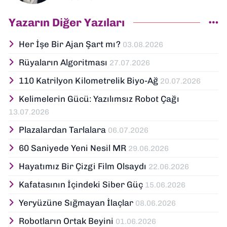
sektör trendleri en çok ilgi duyduğum
konular arasında yer alıyor.
Yazarın Diğer Yazıları
Dokuzeylul.com’da yazar olarak görev
yapıyorum. Güncel olayları tarafsız,
Her İşe Bir Ajan Şart mı?
03.08.2026
araştırmacı ve analitik bir bakışla ele
Rüyaların Algoritması
27.07.2026
alıyor; İzmir’den teknoloji dünyasına dair
yorumlarımı paylaşıyorum. Takipte kalın!
110 Katrilyon Kilometrelik Biyo-Ağ
20.07.2026
🚀
Kelimelerin Gücü: Yazılımsız Robot Çağı
13.07.2026
Plazalardan Tarlalara
06.07.2026
60 Saniyede Yeni Nesil MR
29.06.2026
Hayatımız Bir Çizgi Film Olsaydı
22.06.2026
Kafatasının İçindeki Siber Güç
15.06.2026
Yeryüzüne Sığmayan İlaçlar
08.06.2026
Robotların Ortak Beyini
01.06.2026