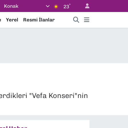
°
Konak
23
e
Yerel
Resmi İlanlar
rdikleri "Vefa Konseri"nin