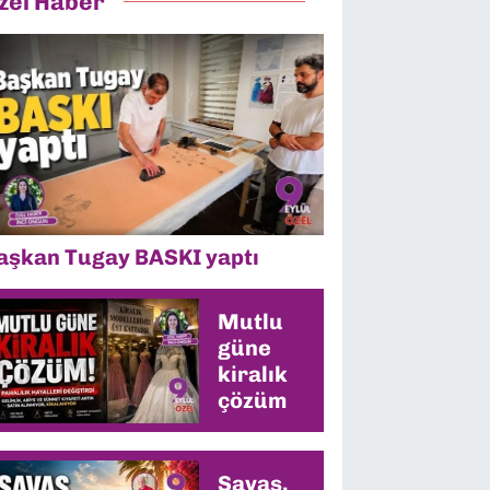
zel Haber
aşkan Tugay BASKI yaptı
Mutlu
güne
kiralık
çözüm
Savaş,