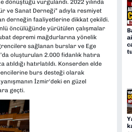
ne dönüştüğü vurgulandı. 2022 yılında
tür ve Sanat Derneği” adıyla resmiyet
 derneğin faaliyetlerine dikkat çekildi.
nlü öncülüğünde yürütülen çalışmalar
B
bat depremi mağdurlarına yönelik
a
c
ğrencilere sağlanan burslar ve Ege
t
’da oluşturulan 2.000 fidanlık hatıra
 atıldığı hatırlatıldı. Konserden elde
rencilerine burs desteği olarak
ayanışmanın İzmir'deki en güzel
ara geçti.
Y
k