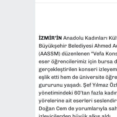
İZMİR’İN
Anadolu Kadınları Kül
Büyükşehir Belediyesi Ahmed 
(AASSM) düzenlenen “Vefa Konser
eser öğrencilerimiz için bursa
gerçekleştirilen konseri izleye
eşlik etti hem de üniversite öğr
gururunu yaşadı. Şef Yılmaz Özf
yönetimindeki 60’tan fazla kadı
yörelerine ait eserleri seslendi
Doğan Cem de yorumlarıyla sah
izleyicilerden büyük alkış aldı.