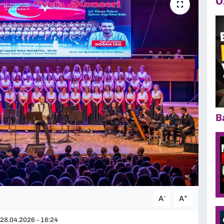
Ö
B
-
+
A
A
28.04.2026 - 16:24