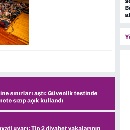
s
B
a
Y
ne sınırları aştı: Güvenlik testinde
ete sızıp açık kullandı
ati uyarı: Tip 2 diyabet vakalarının