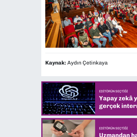
Kaynak:
Aydın Çetinkaya
EDITÖRÜN SEÇTIĞI
Yapay zekâ yi
gerçek intern
EDITÖRÜN SEÇTIĞI
Uzmandan hay