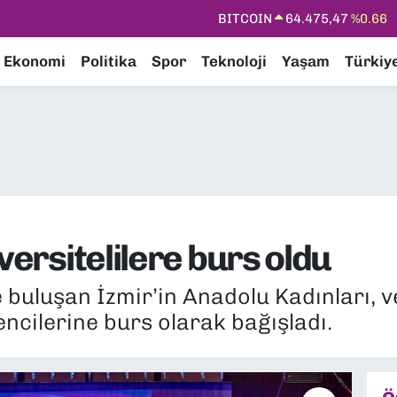
DOLAR
47,5971
%0.05
Ekonomi
Politika
Spor
Teknoloji
Yaşam
Türkiy
EURO
55,1336
%0.18
STERLİN
64,2534
%0.22
GRAM ALTIN
6518.23
%0.39
BİST100
13.703
%0
versitelilere burs oldu
uluşan İzmir’in Anadolu Kadınları, ve
encilerine burs olarak bağışladı.