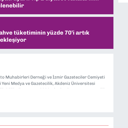
lenebilir
ahve tüketiminin yüzde 70’i artık
ekleşiyor
oto Muhabirleri Derneği ve İzmir Gazeteciler Cemiyeti
i Yeni Medya ve Gazetecilik, Akdeniz Üniversitesi
ilik Bölümü mezunu. 2006 yılından bu yana gazetecilik