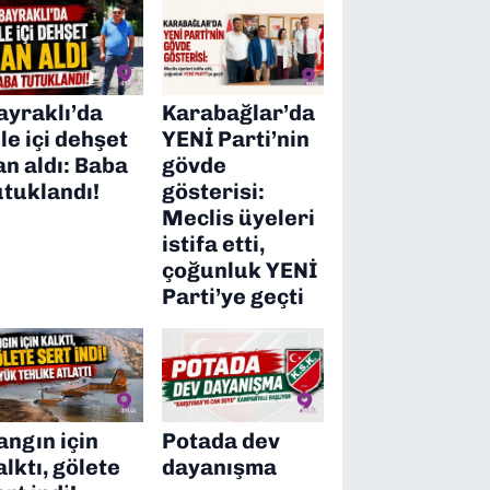
ayraklı’da
Karabağlar’da
ile içi dehşet
YENİ Parti’nin
an aldı: Baba
gövde
utuklandı!
gösterisi:
Meclis üyeleri
istifa etti,
çoğunluk YENİ
Parti’ye geçti
angın için
Potada dev
alktı, gölete
dayanışma