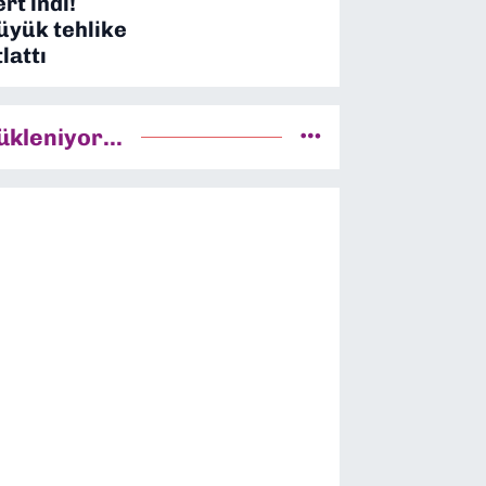
ert indi!
üyük tehlike
tlattı
ükleniyor...