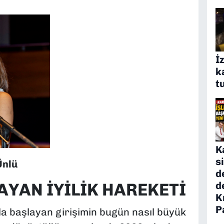
İ
k
t
K
s
Ünlü
d
d
AYAN İYİLİK HAREKETİ
K
P
nla başlayan girişimin bugün nasıl büyük