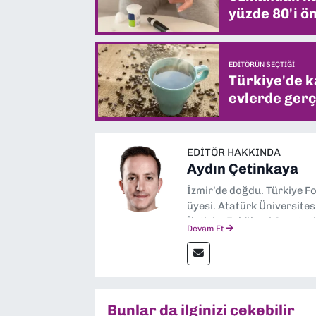
yüzde 80'i ön
EDITÖRÜN SEÇTIĞI
Türkiye'de k
evlerde gerç
EDITÖR HAKKINDA
Aydın Çetinkaya
İzmir’de doğdu. Türkiye F
üyesi. Atatürk Üniversites
İletişim Fakültesi Gazetec
Devam Et
yapıyor.
Bunlar da ilginizi çekebilir