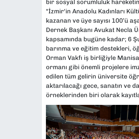
bir sosyal sorumluluk hareketi
"İzmir'in Anadolu Kadınları Kül
kazanan ve üye sayısı 100’ü aşan
Dernek Başkanı Avukat Necla Ü
kapsamında bugüne kadar; 6 Şu
barınma ve eğitim destekleri, ö
Orman Vakfı iş birliğiyle Manisa
ormanı gibi önemli projelere imza
edilen tüm gelirin üniversite öğ
aktarılacağı gece, sanatın ve d
örneklerinden biri olarak kayıtl