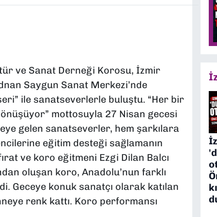
tür ve Sanat Derneği Korosu, İzmir
İ
Adnan Saygun Sanat Merkezi’nde
i” ile sanatseverlerle buluştu. “Her bir
 dönüşüyor” mottosuyla 27 Nisan gecesi
meye gelen sanatseverler, hem şarkılara
İ
encilerine eğitim desteği sağlamanın
'
ırat ve koro eğitmeni Ezgi Dilan Balcı
o
ndan oluşan koro, Anadolu’nun farklı
Ö
rdi. Geceye konuk sanatçı olarak katılan
k
d
neye renk kattı. Koro performansı