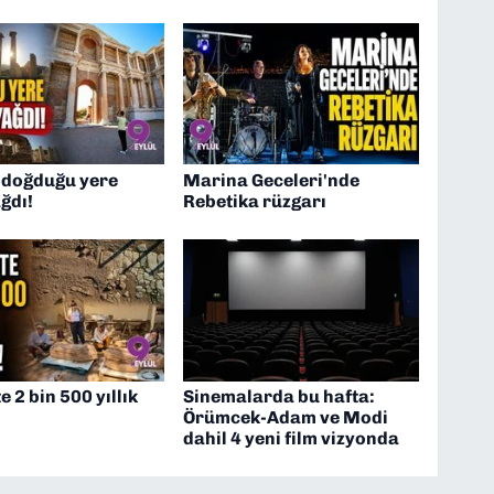
 doğduğu yere
Marina Geceleri'nde
ağdı!
Rebetika rüzgarı
e 2 bin 500 yıllık
Sinemalarda bu hafta:
Örümcek-Adam ve Modi
dahil 4 yeni film vizyonda