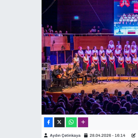
SAĞLIK
SPOR
TEKNOLOJİ
YAŞAM
YEREL YÖNETİMLER
Aydın Çetinkaya
28.04.2026 - 16:14