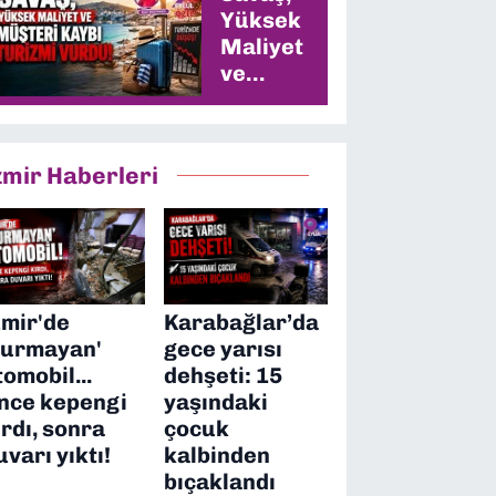
Yüksek
Maliyet
ve
Müşteri
Kaybı
Turizmi
zmir Haberleri
Vurdu
zmir'de
Karabağlar’da
durmayan'
gece yarısı
tomobil...
dehşeti: 15
nce kepengi
yaşındaki
ırdı, sonra
çocuk
uvarı yıktı!
kalbinden
bıçaklandı