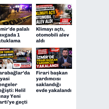
zmir'de palalı
Klimayı açtı,
avgada 1
otomobili alev
utuklama
aldı
arabağlar’da
Firari başkan
iyasi
yardımcısı
engeler
saklandığı
eğişti: Helil
evde yakalandı
ınay Yeni
arti’ye geçti